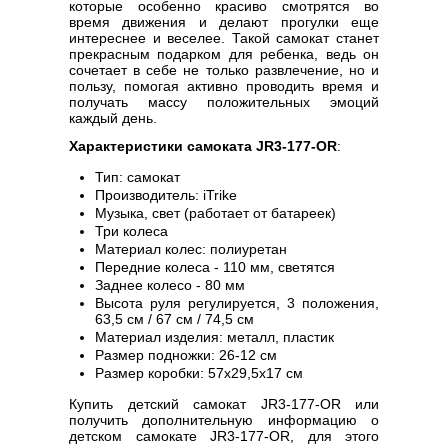
которые особенно красиво смотрятся во
время движения и делают прогулки еще
интереснее и веселее. Такой самокат станет
прекрасным подарком для ребенка, ведь он
сочетает в себе не только развлечение, но и
пользу, помогая активно проводить время и
получать массу положительных эмоций
каждый день.
Характеристики самоката JR3-177-OR
:
Тип: самокат
Производитель: iTrike
Музыка, свет (работает от батареек)
Три колеса
Материал колес: полиуретан
Передние колеса - 110 мм, светятся
Заднее колесо - 80 мм
Высота руля регулируется, 3 положения,
63,5 см / 67 см / 74,5 см
Материал изделия: металл, пластик
Размер подножки: 26-12 см
Размер коробки: 57х29,5х17 см
Купить детский самокат JR3-177-OR или
получить дополнительную информацию о
детском самокате JR3-177-OR, для этого