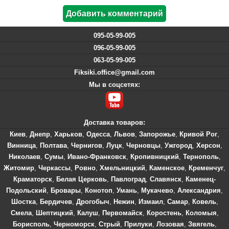
095-05-99-005
096-05-99-005
063-05-99-005
Fiksiki.office@gmail.com
Мы в соцсетях:
Доставка товаров:
Киев
,
Днепр
,
Харьков
,
Одесса
,
Львов
,
Запорожье
,
Кривой Рог
,
Винница
,
Полтава
,
Чернигов
,
Луцк
,
Черновцы
,
Ужгород
,
Херсон
,
Николаев
,
Сумы
,
Ивано-Франковск
,
Кропивницкий
,
Тернополь
,
Житомир
,
Черкассы
,
Ровно
,
Хмельницкий
,
Каменское
,
Кременчуг
,
Краматорск
,
Белая Церковь
,
Павлоград
,
Славянск
,
Каменец-
Подольский
,
Бровары
,
Конотоп
,
Умань
,
Мукачево
,
Александрия
,
Шостка
,
Бердичев
,
Дрогобыч
,
Нежин
,
Измаил
,
Самар
,
Ковель
,
Смела
,
Шептицкий
,
Калуш
,
Первомайск
,
Коростень
,
Коломыя
,
Борисполь
,
Черноморск
,
Стрый
,
Прилуки
,
Лозовая
,
Звягель
,