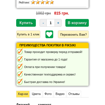
Рейтинг:
815 грн.
1002 грн
-
+
Перезвонить Вам?
ПРЕИМУЩЕСТВА ПОКУПКИ В FIKSIKI
Товар проходит проверку перед отправкой!
Гарантия от магазина до 1 года!
Оплата при получении товара!
Качественная техподдержка и сервис!
Быстрая доставка по Украине!
Хар-ки
Цвета
Фото
Видео
Отзывы
Детский самокат