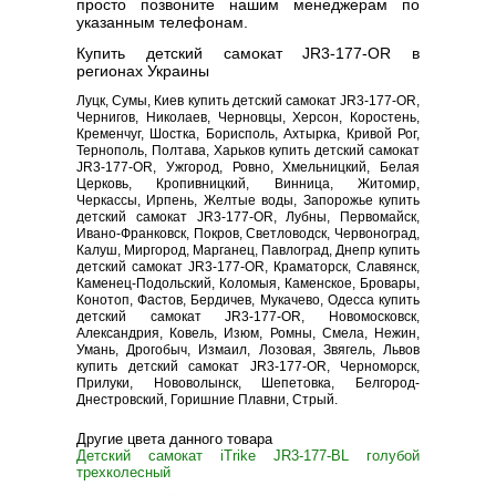
просто позвоните нашим менеджерам по
указанным телефонам.
Купить детский самокат JR3-177-OR в
регионах Украины
Луцк, Сумы, Киев купить детский самокат JR3-177-OR,
Чернигов, Николаев, Черновцы, Херсон, Коростень,
Кременчуг, Шостка, Борисполь, Ахтырка, Кривой Рог,
Тернополь, Полтава, Харьков купить детский самокат
JR3-177-OR, Ужгород, Ровно, Хмельницкий, Белая
Церковь, Кропивницкий, Винница, Житомир,
Черкассы, Ирпень, Желтые воды, Запорожье купить
детский самокат JR3-177-OR, Лубны, Первомайск,
Ивано-Франковск, Покров, Светловодск, Червоноград,
Калуш, Миргород, Марганец, Павлоград, Днепр купить
детский самокат JR3-177-OR, Краматорск, Славянск,
Каменец-Подольский, Коломыя, Каменское, Бровары,
Конотоп, Фастов, Бердичев, Мукачево, Одесса купить
детский самокат JR3-177-OR, Новомосковск,
Александрия, Ковель, Изюм, Ромны, Смела, Нежин,
Умань, Дрогобыч, Измаил, Лозовая, Звягель, Львов
купить детский самокат JR3-177-OR, Черноморск,
Прилуки, Нововолынск, Шепетовка, Белгород-
Днестровский, Горишние Плавни, Стрый.
Другие цвета данного товара
Детский самокат iTrike JR3-177-BL голубой
трехколесный