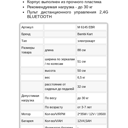
Корпус выполнен из прочного пластика
Рекомендуемая нагрузка - до 30 кг
Пульт дистанционного управления 2,4G
BLUETOOTH
Артикул
М 6145 EBR
Бренд
Bambi Kart
Тип
электрокарт
Размеры
длина
88 см
товара
ширина по зеркалам
51 см
/ по колесам
высота
50 см
вес
6,5 кг
расстояние от
32 см
сиденья до педалей
Допустимая
По весу
до 30 кг
нагрузка
По возрасту
от 3-7 лет
Мотор
Кол-во/V/RPM
2*35W / 12V / 19500 RPM
Батарея
Кол-во/V/AH
12V4,5AH
Индикатор батареи
-