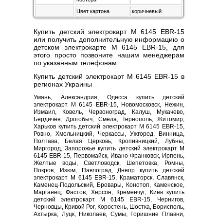
Цвет картона
коричневый
Купить детский электрокарт M 6145 EBR-15
или получить дополнительную информацию о
детском электрокарте M 6145 EBR-15, для
этого просто позвоните нашим менеджерам
по указанным телефонам.
Купить детский электрокарт M 6145 EBR-15 в
регионах Украины
Умань, Александрия, Одесса купить детский
электрокарт M 6145 EBR-15, Новомосковск, Нежин,
Измаил, Ковель, Червоноград, Калуш, Мукачево,
Бердичев, Дрогобыч, Смела, Тернополь, Житомир,
Харьков купить детский электрокарт M 6145 EBR-15,
Ровно, Хмельницкий, Черкассы, Ужгород, Винница,
Полтава, Белая Церковь, Кропивницкий, Лубны,
Миргород, Запорожье купить детский электрокарт M
6145 EBR-15, Первомайск, Ивано-Франковск, Ирпень,
Желтые воды, Светловодск, Шепетовка, Ромны,
Покров, Изюм, Павлоград, Днепр купить детский
электрокарт M 6145 EBR-15, Краматорск, Славянск,
Каменец-Подольский, Бровары, Конотоп, Каменское,
Марганец, Фастов, Херсон, Кременчуг, Киев купить
детский электрокарт M 6145 EBR-15, Чернигов,
Черновцы, Кривой Рог, Коростень, Шостка, Борисполь,
Ахтырка, Луцк, Николаев, Сумы, Горишние Плавни,