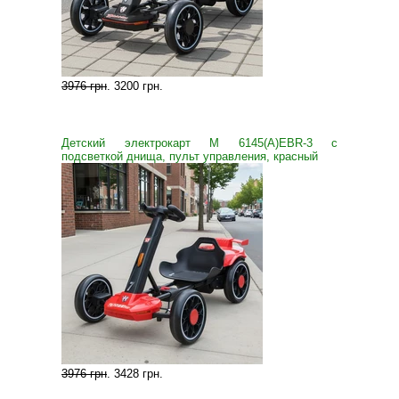
3976 грн
.
3200 грн
.
Детский электрокарт M 6145(A)EBR-3 с
подсветкой днища, пульт управления, красный
3976 грн
.
3428 грн
.