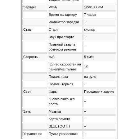
Зарядка
V/mA
12V/1000mA
Время на зарядку
7 часов
Индикатор зарядки
+
Старт
Старт
кнопка
Звук при старте
+
Плавный старт в
-
обычном режиме
Скорость
км/ч
5 км/ч
Кол-во скоростей на
1/1
панели/на пульте
Педаль газа
на руле
Педаль-тормоз
-
Свет
Фары
Передние + задние
Кнопка вкл/выкл
+
света
Звук
Музыка
+
Карта памяти
-
BLUETOOTH
+
Управление
Пульт управления
+