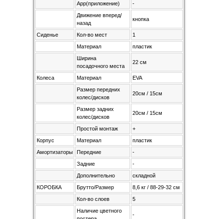
App(приложение)
-
Движение вперед/
кнопка
назад
Сиденье
Кол-во мест
1
Материал
пластик
Ширина
22 см
посадочного места
Колеса
Материал
EVA
Размер передних
20см / 15см
колес/дисков
Размер задних
20см / 15см
колес/дисков
Простой монтаж
+
Корпус
Материал
пластик
Амортизаторы
Передние
-
Задние
-
Дополнительно
складной
КОРОБКА
Брутто/Размер
8,6 кг / 88-29-32 см
Кол-во слоев
5
Наличие цветного
-
постера