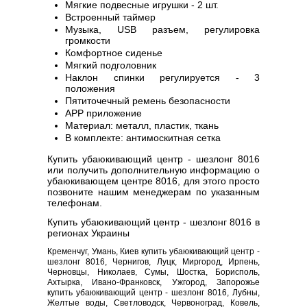
Мягкие подвесные игрушки - 2 шт.
Встроенный таймер
Музыка, USB разъем, регулировка
громкости
Комфортное сиденье
Мягкий подголовник
Наклон спинки регулируется - 3
положения
Пятиточечный ремень безопасности
APP приложение
Материал: металл, пластик, ткань
В комплекте: антимоскитная сетка
Купить убаюкивающий центр - шезлонг 8016
или получить дополнительную информацию о
убаюкивающем центре 8016, для этого просто
позвоните нашим менеджерам по указанным
телефонам.
Купить убаюкивающий центр - шезлонг 8016 в
регионах Украины
Кременчуг, Умань, Киев купить убаюкивающий центр -
шезлонг 8016, Чернигов, Луцк, Миргород, Ирпень,
Черновцы, Николаев, Сумы, Шостка, Борисполь,
Ахтырка, Ивано-Франковск, Ужгород, Запорожье
купить убаюкивающий центр - шезлонг 8016, Лубны,
Желтые воды, Светловодск, Червоноград, Ковель,