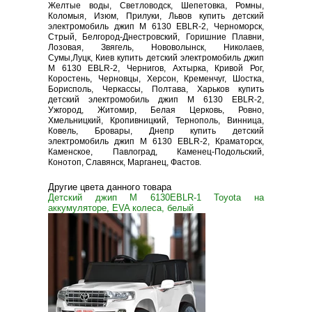
Желтые воды, Светловодск, Шепетовка, Ромны,
Коломыя, Изюм, Прилуки, Львов купить детский
электромобиль джип M 6130 EBLR-2, Черноморск,
Стрый, Белгород-Днестровский, Горишние Плавни,
Лозовая, Звягель, Нововолынск, Николаев,
Сумы,Луцк, Киев купить детский электромобиль джип
M 6130 EBLR-2, Чернигов, Ахтырка, Кривой Рог,
Коростень, Черновцы, Херсон, Кременчуг, Шостка,
Борисполь, Черкассы, Полтава, Харьков купить
детский электромобиль джип M 6130 EBLR-2,
Ужгород, Житомир, Белая Церковь, Ровно,
Хмельницкий, Кропивницкий, Тернополь, Винница,
Ковель, Бровары, Днепр купить детский
электромобиль джип M 6130 EBLR-2, Краматорск,
Каменское, Павлоград, Каменец-Подольский,
Конотоп, Славянск, Марганец, Фастов.
Другие цвета данного товара
Детский джип M 6130EBLR-1 Toyota на
аккумуляторе, EVA колеса, белый