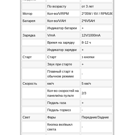
По возрасту
от 3 лет
Мотор
Кол-во/V/RPM
2*35W / 6V / RPM18000
Батарея
Кол-во/V/AH
2*6V5AH
Индикатор батареи
+
Зарядка
V/mA
12V/1000mA
Время на зарядку
8-12 ч
Индикатор зарядки
+
Старт
Старт
з кнопки
Звук при старте
+
Плавный старт в
-
обычном режиме
Скорость
км/ч
5 км/ч
Кол-во скоростей на
2/3
панели/на пульте
Педаль газа
+
Педаль-тормоз
-
Свет
Фары
Передние/Задние
Кнопка вкл/выкл
-
света