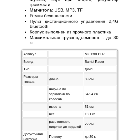
громкости
Магнитола: USB, MP3, TF
Ремни безопасности
Пульт дистанционного управления 2,4G
Bluetooth
Корпус выполнен из прочного пластика
Максимальная грузоподъемность - до 30
кг
Артикул
M 6130EBLR
Бренд
Bambi Racer
Тип
джип
Размеры
длина
89 см
товара
ширина по
зеркалам/ по
64/54 см
колесам
высота
51 см
вес
13,1 кг
расстояние от
22 см
сиденья до педалей
Допустимая
По весу
до 30 кг
нагрузка