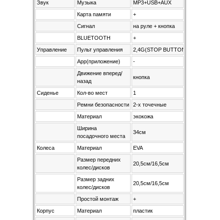
Звук
Музыка
MP3+USB+AUX
Карта памяти
+
Сигнал
на руле + кнопка
BLUETOOTH
+
Управление
Пульт управления
2,4G(STOP BUTTON)
App(приложение)
-
Движение вперед/
кнопка
назад
Сиденье
Кол-во мест
1
Ремни безопасности
2-х точечные
Материал
экокожа
Ширина
34см
посадочного места
Колеса
Материал
EVA
Размер передних
20,5см/16,5см
колес/дисков
Размер задних
20,5см/16,5см
колес/дисков
Простой монтаж
+
Корпус
Материал
пластик