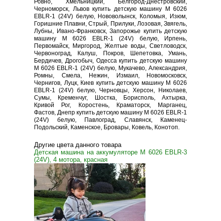
Ровно, Хмельницкий, Белгород-Днестровский,
Черноморск, Львов купить детскую машину M 6026
EBLR-1 (24V) белую, Нововолынск, Коломыя, Изюм,
Горишние Плавни, Стрый, Прилуки, Лозовая, Звягель,
Лубны, Ивано-Франковск, Запорожье купить детскую
машину M 6026 EBLR-1 (24V) белую, Ирпень,
Первомайск, Миргород, Желтые воды, Светловодск,
Червоноград, Калуш, Покров, Шепетовка, Умань,
Бердичев, Дрогобыч, Одесса купить детскую машину
M 6026 EBLR-1 (24V) белую, Мукачево, Александрия,
Ромны, Смела, Нежин, Измаил, Новомосковск,
Чернигов, Луцк, Киев купить детскую машину M 6026
EBLR-1 (24V) белую, Черновцы, Херсон, Николаев,
Сумы, Кременчуг, Шостка, Борисполь, Ахтырка,
Кривой Рог, Коростень, Краматорск, Марганец,
Фастов, Днепр купить детскую машину M 6026 EBLR-1
(24V) белую, Павлоград, Славянск, Каменец-
Подольский, Каменское, Бровары, Ковель, Конотоп.
Другие цвета данного товара
Детская машина на аккумуляторе M 6026 EBLR-3
(24V), 4 мотора, красная