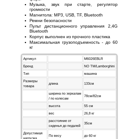
Музыка, звук при старте, регулятор
громкости
Магнитола: MP3, USB, TF, Bluetooth
Ремни безопасности
Пульт дистанционного управления 2,4G
Bluetooth
Корпус выполнен из прочного пластика
Максимальная грузоподъемность - до 60
кг
Артикул
М6026EBLR
Бренд
NO TM/Lamborghini
Тип
машина
Размеры
длина
133см
товара
ширина по зеркалам
78см/82см
/ по колесам
высота
55 см
вес
26,8 кг
расстояние от
35см
сиденья до педалей
Допустимая
По весу
до 60 кг
нагрузка