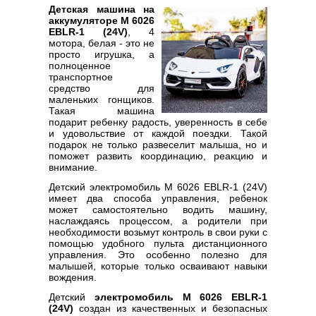
Детская машина на
аккумуляторе M 6026
EBLR-1 (24V)
, 4
мотора, белая - это не
просто игрушка, а
полноценное
транспортное
средство для
маленьких гонщиков.
Такая машина
подарит ребенку радость, уверенность в себе
и удовольствие от каждой поездки. Такой
подарок не только развеселит малыша, но и
поможет развить координацию, реакцию и
внимание.
Детский электромобиль M 6026 EBLR-1 (24V)
имеет два способа управления, ребенок
может самостоятельно водить машину,
наслаждаясь процессом, а родители при
необходимости возьмут контроль в свои руки с
помощью удобного пульта дистанционного
управления. Это особенно полезно для
малышей, которые только осваивают навыки
вождения.
Детский
электромобиль M 6026 EBLR-1
(24V)
создан из качественных и безопасных