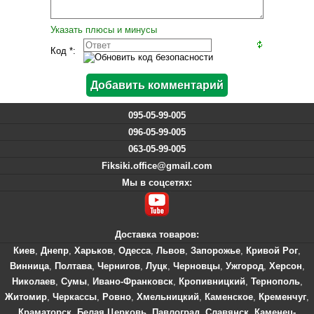
Указать плюсы и минусы
Код *:
095-05-99-005
096-05-99-005
063-05-99-005
Fiksiki.office@gmail.com
Мы в соцсетях:
Доставка товаров:
Киев
,
Днепр
,
Харьков
,
Одесса
,
Львов
,
Запорожье
,
Кривой Рог
,
Винница
,
Полтава
,
Чернигов
,
Луцк
,
Черновцы
,
Ужгород
,
Херсон
,
Николаев
,
Сумы
,
Ивано-Франковск
,
Кропивницкий
,
Тернополь
,
Житомир
,
Черкассы
,
Ровно
,
Хмельницкий
,
Каменское
,
Кременчуг
,
Краматорск
,
Белая Церковь
,
Павлоград
,
Славянск
,
Каменец-