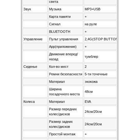
света
Звук
Музыка
MP3+USB
Карта памяти
+
Сигнал
на руле
BLUETOOTH
+
Управление
Пульт управления
2,4G(STOP BUTTON)
App(приложение)
+
Движение вперед/
тумблер
назад
Сиденье
Кол-во мест
2
Ремни безопасности
5-ти точечные
Материал
экокожа
Ширина
48см
посадочного места
Колеса
Материал
EVA
Размер передних
24см/20см
колес/дисков
Размер задних
24см/20см
колес/дисков
Простой монтаж
+