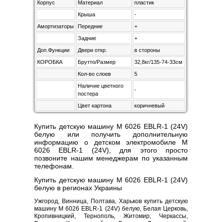
Корпус
Материал
пластик
Крыша
-
Амортизаторы
Передние
+
Задние
+
Доп.Функции
Двери откр.
в стороны
КОРОБКА
Брутто/Размер
32,8кг/135-74-33см
Кол-во слоев
5
Наличие цветного
-
постера
Цвет картона
коричневый
Купить детскую машину M 6026 EBLR-1 (24V)
белую или получить дополнительную
информацию о детском электромобиле M
6026 EBLR-1 (24V), для этого просто
позвоните нашим менеджерам по указанным
телефонам.
Купить детскую машину M 6026 EBLR-1 (24V)
белую в регионах Украины
Ужгород, Винница, Полтава, Харьков купить детскую
машину M 6026 EBLR-1 (24V) белую, Белая Церковь,
Кропивницкий, Тернополь, Житомир, Черкассы,