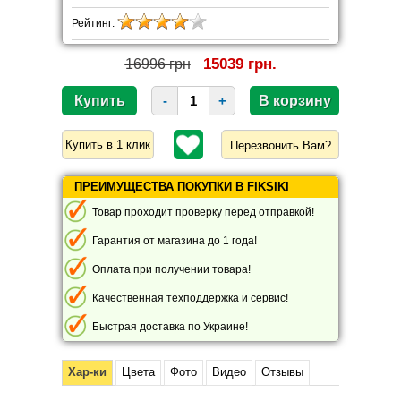
Рейтинг:
15039 грн.
16996 грн
-
+
Перезвонить Вам?
ПРЕИМУЩЕСТВА ПОКУПКИ В FIKSIKI
Товар проходит проверку перед отправкой!
Гарантия от магазина до 1 года!
Оплата при получении товара!
Качественная техподдержка и сервис!
Быстрая доставка по Украине!
Хар-ки
Цвета
Фото
Видео
Отзывы