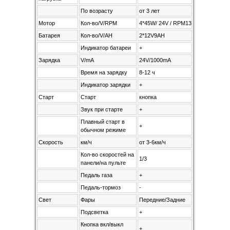
По возрасту
от 3 лет
Мотор
Кол-во/V/RPM
4*45W/ 24V / RPM13500
Батарея
Кол-во/V/AH
2*12V9AH
Индикатор батареи
+
Зарядка
V/mA
24V/1000mA
Время на зарядку
8-12 ч
Индикатор зарядки
+
Старт
Старт
кнопка
Звук при старте
+
Плавный старт в
+
обычном режиме
Скорость
км/ч
от 3-6км/ч
Кол-во скоростей на
1/3
панели/на пульте
Педаль газа
+
Педаль-тормоз
-
Свет
Фары
Передние/Задние
Подсветка
+
Кнопка вкл/выкл
+