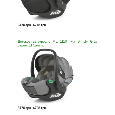
5170 грн
.
4718 грн
.
Детское автокресло ME 1110 i-Fix Simply Gray
серое, El Camino
5170 грн
.
4728 грн
.