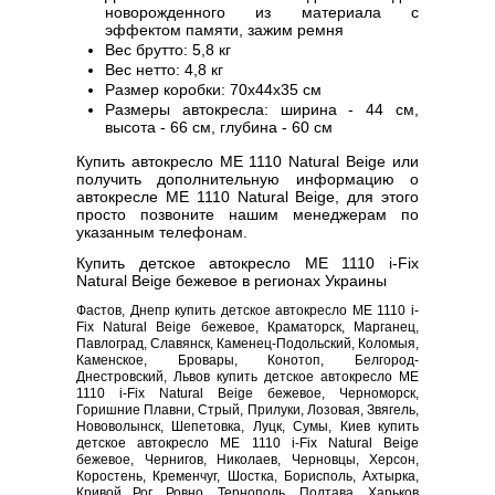
новорожденного из материала с
эффектом памяти, зажим ремня
Вес брутто: 5,8 кг
Вес нетто: 4,8 кг
Размер коробки: 70х44х35 см
Размеры автокресла: ширина - 44 см,
высота - 66 см, глубина - 60 см
Купить автокресло ME 1110 Natural Beige или
получить дополнительную информацию о
автокресле ME 1110 Natural Beige, для этого
просто позвоните нашим менеджерам по
указанным телефонам.
Купить детское автокресло ME 1110 i-Fix
Natural Beige бежевое в регионах Украины
Фастов, Днепр купить детское автокресло ME 1110 i-
Fix Natural Beige бежевое, Краматорск, Марганец,
Павлоград, Славянск, Каменец-Подольский, Коломыя,
Каменское, Бровары, Конотоп, Белгород-
Днестровский, Львов купить детское автокресло ME
1110 i-Fix Natural Beige бежевое, Черноморск,
Горишние Плавни, Стрый, Прилуки, Лозовая, Звягель,
Нововолынск, Шепетовка, Луцк, Сумы, Киев купить
детское автокресло ME 1110 i-Fix Natural Beige
бежевое, Чернигов, Николаев, Черновцы, Херсон,
Коростень, Кременчуг, Шостка, Борисполь, Ахтырка,
Кривой Рог, Ровно, Тернополь, Полтава, Харьков