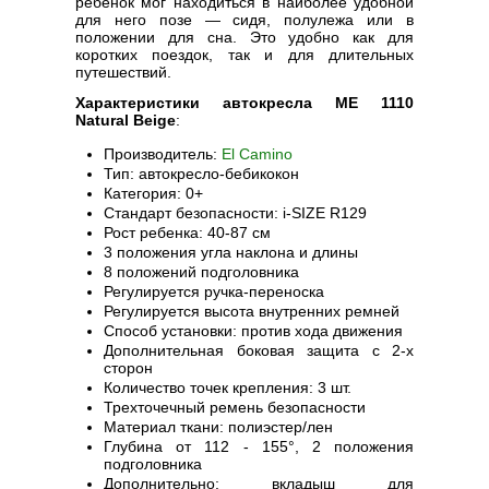
ребенок мог находиться в наиболее удобной
для него позе — сидя, полулежа или в
положении для сна. Это удобно как для
коротких поездок, так и для длительных
путешествий.
Характеристики автокресла ME 1110
Natural Beige
:
Производитель:
El Camino
Тип: автокресло-бебикокон
Категория: 0+
Стандарт безопасности: i-SIZE R129
Рост ребенка: 40-87 см
3 положения угла наклона и длины
8 положений подголовника
Регулируется ручка-переноска
Регулируется высота внутренних ремней
Способ установки: против хода движения
Дополнительная боковая защита с 2-х
сторон
Количество точек крепления: 3 шт.
Трехточечный ремень безопасности
Материал ткани: полиэстер/лен
Глубина от 112 - 155°, 2 положения
подголовника
Дополнительно: вкладыш для