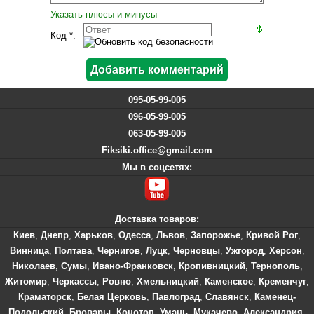
Указать плюсы и минусы
Код *:
095-05-99-005
096-05-99-005
063-05-99-005
Fiksiki.office@gmail.com
Мы в соцсетях:
Доставка товаров:
Киев
,
Днепр
,
Харьков
,
Одесса
,
Львов
,
Запорожье
,
Кривой Рог
,
Винница
,
Полтава
,
Чернигов
,
Луцк
,
Черновцы
,
Ужгород
,
Херсон
,
Николаев
,
Сумы
,
Ивано-Франковск
,
Кропивницкий
,
Тернополь
,
Житомир
,
Черкассы
,
Ровно
,
Хмельницкий
,
Каменское
,
Кременчуг
,
Краматорск
,
Белая Церковь
,
Павлоград
,
Славянск
,
Каменец-
Подольский
,
Бровары
,
Конотоп
,
Умань
,
Мукачево
,
Александрия
,