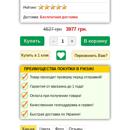
Рейтинг:
Доставка:
Бесплатная доставка
3977 грн.
4627 грн
-
+
Перезвонить Вам?
ПРЕИМУЩЕСТВА ПОКУПКИ В FIKSIKI
Товар проходит проверку перед отправкой!
Гарантия от магазина до 1 года!
Оплата при получении товара!
Качественная техподдержка и сервис!
Быстрая доставка по Украине!
Хар-ки
Цвета
Фото
Отзывы