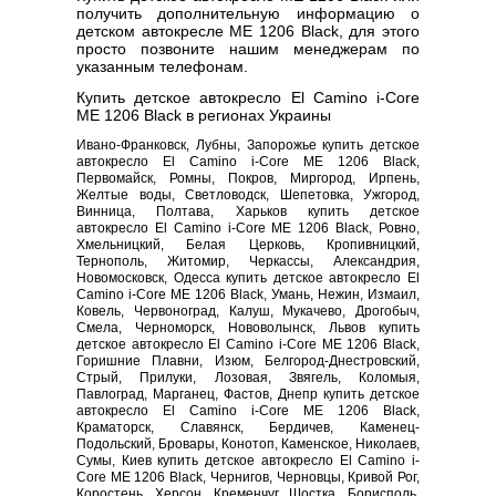
получить дополнительную информацию о
детском автокресле ME 1206 Black, для этого
просто позвоните нашим менеджерам по
указанным телефонам.
Купить детское автокресло El Camino i-Core
ME 1206 Black в регионах Украины
Ивано-Франковск, Лубны, Запорожье купить детское
автокресло El Camino i-Core ME 1206 Black,
Первомайск, Ромны, Покров, Миргород, Ирпень,
Желтые воды, Светловодск, Шепетовка, Ужгород,
Винница, Полтава, Харьков купить детское
автокресло El Camino i-Core ME 1206 Black, Ровно,
Хмельницкий, Белая Церковь, Кропивницкий,
Тернополь, Житомир, Черкассы, Александрия,
Новомосковск, Одесса купить детское автокресло El
Camino i-Core ME 1206 Black, Умань, Нежин, Измаил,
Ковель, Червоноград, Калуш, Мукачево, Дрогобыч,
Смела, Черноморск, Нововолынск, Львов купить
детское автокресло El Camino i-Core ME 1206 Black,
Горишние Плавни, Изюм, Белгород-Днестровский,
Стрый, Прилуки, Лозовая, Звягель, Коломыя,
Павлоград, Марганец, Фастов, Днепр купить детское
автокресло El Camino i-Core ME 1206 Black,
Краматорск, Славянск, Бердичев, Каменец-
Подольский, Бровары, Конотоп, Каменское, Николаев,
Сумы, Киев купить детское автокресло El Camino i-
Core ME 1206 Black, Чернигов, Черновцы, Кривой Рог,
Коростень, Херсон, Кременчуг, Шостка, Борисполь,