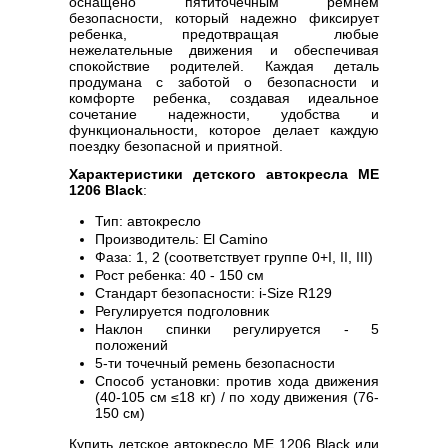
оснащено пятиточечным ремнем
безопасности, который надежно фиксирует
ребенка, предотвращая любые
нежелательные движения и обеспечивая
спокойствие родителей. Каждая деталь
продумана с заботой о безопасности и
комфорте ребенка, создавая идеальное
сочетание надежности, удобства и
функциональности, которое делает каждую
поездку безопасной и приятной.
Характеристики детского автокресла ME
1206 Black
:
Тип: автокресло
Производитель: El Camino
Фаза: 1, 2 (соответствует группе 0+I, II, III)
Рост ребенка: 40 - 150 см
Стандарт безопасности: i-Size R129
Регулируется подголовник
Наклон спинки регулируется - 5
положений
5-ти точечный ремень безопасности
Способ установки: против хода движения
(40-105 см ≤18 кг) / по ходу движения (76-
150 см)
Купить детское автокресло ME 1206 Black или