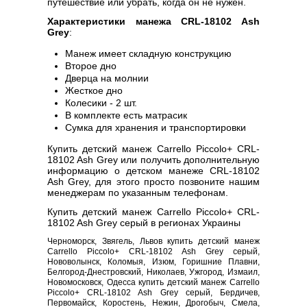
путешествие или убрать, когда он не нужен.
Характеристики манежа CRL-18102 Ash
Grey
:
Манеж имеет складную конструкцию
Второе дно
Дверца на молнии
Жесткое дно
Колесики - 2 шт.
В комплекте есть матрасик
Сумка для хранения и транспортировки
Купить детский манеж Carrello Piccolo+ CRL-
18102 Ash Grey или получить дополнительную
информацию о детском манеже CRL-18102
Ash Grey, для этого просто позвоните нашим
менеджерам по указанным телефонам.
Купить детский манеж Carrello Piccolo+ CRL-
18102 Ash Grey серый в регионах Украины
Черноморск, Звягель, Львов купить детский манеж
Carrello Piccolo+ CRL-18102 Ash Grey серый,
Нововолынск, Коломыя, Изюм, Горишние Плавни,
Белгород-Днестровский, Николаев, Ужгород, Измаил,
Новомосковск, Одесса купить детский манеж Carrello
Piccolo+ CRL-18102 Ash Grey серый, Бердичев,
Первомайск, Коростень, Нежин, Дрогобыч, Смела,