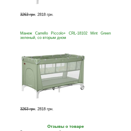
3263 грн
.
2818 грн
.
Манеж Carrello Piccolo+ CRL-18102 Mint Green
зеленый, со вторым дном
3263 грн
.
2818 грн
.
Отзывы о товаре