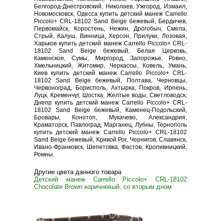
Белгород-Днестровский, Николаев, Ужгород, Измаил,
Новомосковск, Одесса купить детский манеж Carrello
Piccolo+ CRL-18102 Sand Beige бежевый, Бердичев,
Первомайск, Коростень, Нежин, Дрогобыч, Смела,
Стрый, Калуш, Винница, Херсон, Прилуки, Лозовая,
Харьков купить детский манеж Carrello Piccolo+ CRL-
18102 Sand Beige бежевый, Белая Церковь,
Каменское, Сумы, Миргород, Запорожье, Ровно,
Хмельницкий, Житомир, Черкассы, Ковель, Умань,
Киев купить детский манеж Carrello Piccolo+ CRL-
18102 Sand Beige бежевый, Полтава, Черновцы,
Червоноград, Борисполь, Ахтырка, Покров, Ирпень,
Луцк, Кременчуг, Шостка, Желтые воды, Светловодск,
Днепр купить детский манеж Carrello Piccolo+ CRL-
18102 Sand Beige бежевый, Каменец-Подольский,
Бровары, Конотоп, Мукачево, Александрия,
Краматорск, Павлоград, Марганец, Лубны, Тернополь
купить детский манеж Carrello Piccolo+ CRL-18102
Sand Beige бежевый, Кривой Рог, Чернигов, Славянск,
Ивано-Франковск, Шепетовка, Фастов, Кропивницкий,
Ромны.
Другие цвета данного товара
Детский манеж Carrello Piccolo+ CRL-18102
Chocolate Brown коричневый, со вторым дном