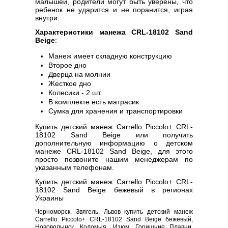
малышей, родители могут быть уверены, что
ребенок не ударится и не поранится, играя
внутри.
Характеристики манежа CRL-18102 Sand
Beige
:
Манеж имеет складную конструкцию
Второе дно
Дверца на молнии
Жесткое дно
Колесики - 2 шт.
В комплекте есть матрасик
Сумка для хранения и транспортировки
Купить детский манеж Carrello Piccolo+ CRL-
18102 Sand Beige или получить
дополнительную информацию о детском
манеже CRL-18102 Sand Beige, для этого
просто позвоните нашим менеджерам по
указанным телефонам.
Купить детский манеж Carrello Piccolo+ CRL-
18102 Sand Beige бежевый в регионах
Украины
Черноморск, Звягель, Львов купить детский манеж
Carrello Piccolo+ CRL-18102 Sand Beige бежевый,
Нововолынск, Коломыя, Изюм, Горишние Плавни,