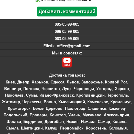
095-05-99-005
096-05-99-005
063-05-99-005
Fiksiki.office@gmail.com
Мы в соцсетях:
Доставка товаров:
Киев
,
Днепр
,
Харьков
,
Одесса
,
Львов
,
Запорожье
,
Кривой Рог
,
Винница
,
Полтава
,
Чернигов
,
Луцк
,
Черновцы
,
Ужгород
,
Херсон
,
Николаев
,
Сумы
,
Ивано-Франковск
,
Кропивницкий
,
Тернополь
,
Житомир
,
Черкассы
,
Ровно
,
Хмельницкий
,
Каменское
,
Кременчуг
,
Краматорск
,
Белая Церковь
,
Павлоград
,
Славянск
,
Каменец-
Подольский
,
Бровары
,
Конотоп
,
Умань
,
Мукачево
,
Александрия
,
Шостка
,
Бердичев
,
Дрогобыч
,
Нежин
,
Измаил
,
Самар
,
Ковель
,
Смела
,
Шептицкий
,
Калуш
,
Первомайск
,
Коростень
,
Коломыя
,