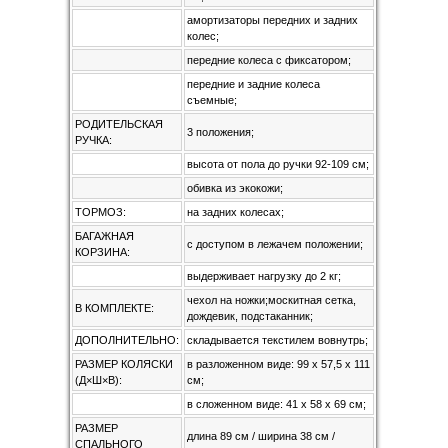
амортизаторы передних и задних
колес;
передние колеса с фиксатором;
передние и задние колеса
съемные;
РОДИТЕЛЬСКАЯ
3 положения;
РУЧКА:
высота от пола до ручки 92-109 см;
обивка из экокожи;
ТОРМОЗ:
на задних колесах;
БАГАЖНАЯ
с доступом в лежачем положении;
КОРЗИНА:
выдерживает нагрузку до 2 кг;
чехол на ножки;москитная сетка,
В КОМПЛЕКТЕ:
дождевик, подстаканник;
ДОПОЛНИТЕЛЬНО:
складывается текстилем вовнутрь;
РАЗМЕР КОЛЯСКИ
в разложенном виде: 99 x 57,5 x 111
(Д×Ш×В):
см;
в сложенном виде: 41 x 58 x 69 см;
РАЗМЕР
длина 89 см / ширина 38 см /
СПАЛЬНОГО