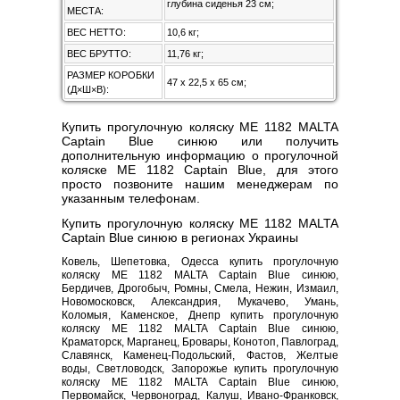
глубина сиденья 23 см;
МЕСТА:
ВЕС НЕТТО:
10,6 кг;
ВЕС БРУТТО:
11,76 кг;
РАЗМЕР КОРОБКИ
47 x 22,5 x 65 см;
(Д×Ш×В):
Купить прогулочную коляску ME 1182 MALTA
Captain Blue синюю или получить
дополнительную информацию о прогулочной
коляске ME 1182 Captain Blue, для этого
просто позвоните нашим менеджерам по
указанным телефонам.
Купить прогулочную коляску ME 1182 MALTA
Captain Blue синюю в регионах Украины
Ковель, Шепетовка, Одесса купить прогулочную
коляску ME 1182 MALTA Captain Blue синюю,
Бердичев, Дрогобыч, Ромны, Смела, Нежин, Измаил,
Новомосковск, Александрия, Мукачево, Умань,
Коломыя, Каменское, Днепр купить прогулочную
коляску ME 1182 MALTA Captain Blue синюю,
Краматорск, Марганец, Бровары, Конотоп, Павлоград,
Славянск, Каменец-Подольский, Фастов, Желтые
воды, Светловодск, Запорожье купить прогулочную
коляску ME 1182 MALTA Captain Blue синюю,
Первомайск, Червоноград, Калуш, Ивано-Франковск,