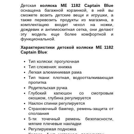
Детская
коляска ME 1182 Captain Blue
оснащена багажной корзинкой, в ней вы
сможете возить детские вещи и игрушки, а
также перевозить продукты из магазина, в
комплектацию входит чехол на ножки,
дождевик и антимоскитная сетка, они делают
эту модель еще более комфортной и
функциональной.
Характеристики детской коляски ME 1182
Captain Blue
:
Тип коляски: прогулочная
Тип сложения: книжка
Легкая алюминиевая рама
Тип ткани: плотная, водоотталкивающая
пропитка
Родительская ручка
Глубокий капюшон со смотровым
окошком, глубина регулируется
Наклон спинки регулируется
Страховочный бампер, ремень-защита от
сползания
5-ти точечный ремень безопасности,
мягкие плечевые накладки
Регулируемая подножка