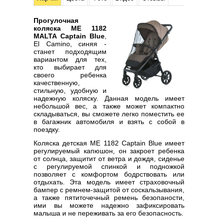
Прогулочная
коляска ME 1182
MALTA Captain Blue
,
El Camino, синяя -
станет подходящим
вариантом для тех,
кто выбирает для
своего ребенка
качественную,
стильную, удобную и
надежную коляску. Данная модель имеет
небольшой вес, а также может компактно
складываться, вы сможете легко поместить ее
в багажник автомобиля и взять с собой в
поездку.
Коляска детская ME 1182 Captain Blue имеет
регулируемый капюшон, он закроет ребенка
от солнца, защитит от ветра и дождя, сиденье
с регулируемой спинкой и подножкой
позволяет с комфортом бодрствовать или
отдыхать. Эта модель имеет страховочный
бампер с ремнем-защитой от соскальзывания,
а также пятиточечный ремень безопаности,
ими вы можете надежно зафиксировать
малыша и не переживать за его безопасность.