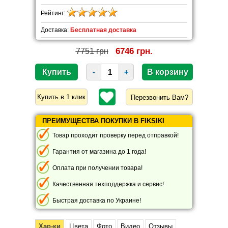
Рейтинг:
Доставка:
Бесплатная доставка
6746 грн.
7751 грн
-
+
Перезвонить Вам?
ПРЕИМУЩЕСТВА ПОКУПКИ В FIKSIKI
Товар проходит проверку перед отправкой!
Гарантия от магазина до 1 года!
Оплата при получении товара!
Качественная техподдержка и сервис!
Быстрая доставка по Украине!
Хар-ки
Цвета
Фото
Видео
Отзывы