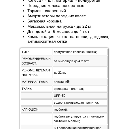
Колеса - 4 шт., материал - полиуретан
Передние колеса поворотные
Тормоз - спаренный
Амортизаторы передних колес
Багажная корзина
Максимальная нагрузка - до 22 кг
Для детей от 6 месяцев до 4 лет
Комплектация: чехол на ножки, дождевик,
антимоскитная сетка
ТИП:
прогулочная коляска-книжка;
РЕКОМЕНДУЕМЫЙ
от 6 месяцев до 4-х лет;
ВОЗРАСТ:
РЕКОМЕНДУЕМАЯ
до 22 кг;
НАГРУЗКА:
МАТЕРИАЛ РАМЫ:
алюминий;
ТКАНЬ:
одинарная, плотная;
UPF+50;
водоотталкивающая пропитка;
КАПЮШОН:
глубокий;
глубина регулируется с помощью
застежки-молнии;
3D панорамная вентиляционная