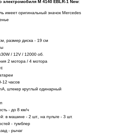
о электромобиля M 4140 EBLR-1 New
:
ль имеет оригинальный значок Mercedes
енье
см, размер диска - 19 см
ры
30W / 12V / 12000 об.
ия 2 мотора / 4 мотора
AH
атареи
0-12 часов
mA, штекер круглый одинарный
оп
ть - до 8 км/ч
: в машине - 2 шт., на пульте - 3 шт.
стей - тумблер
зад - рычаг