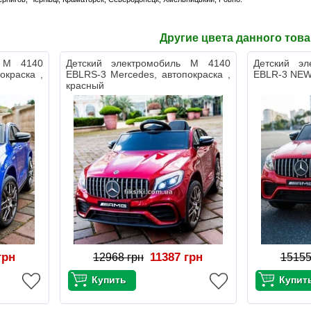
Другие цвета данного тов
ь M 4140
Детский электромобиль M 4140
Детский э
окраска ,
EBLRS-3 Mercedes, автопокраска ,
EBLR-3 NEW
красный
грн
11387 грн
12968 грн
15155