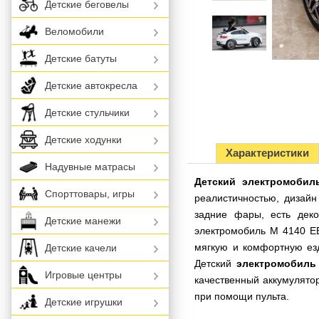
Детские беговелы
Веломобили
Детские батуты
Детские автокресла
Детские стульчики
Детские ходунки
Характеристики
Надувные матрасы
Детский электромобил
Спорттовары, игры
реалистичностью, дизайн
задние фары, есть дек
Детские манежи
электромобиль M 4140 EB
мягкую и комфортную езд
Детские качели
Детский
электромобиль
Игровые центры
качественный аккумулятор
при помощи пульта.
Детские игрушки