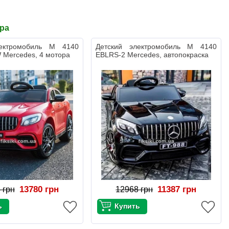
ара
лектромобиль M 4140
Детский электромобиль M 4140
 Mercedes, 4 мотора
EBLRS-2 Mercedes, автопокраска
13780 грн
11387 грн
 грн
12968 грн