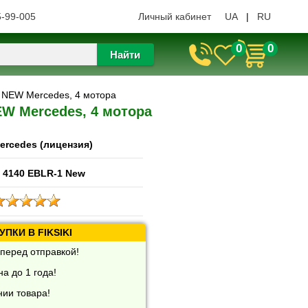
5-99-005
Личный кабинет
UA
|
RU
0
0
Найти
 NEW Mercedes, 4 мотора
W Mercedes, 4 мотора
ercedes (лицензия)
 4140 EBLR-1 New
ПКИ В FIKSIKI
перед отправкой!
а до 1 года!
нии товара!