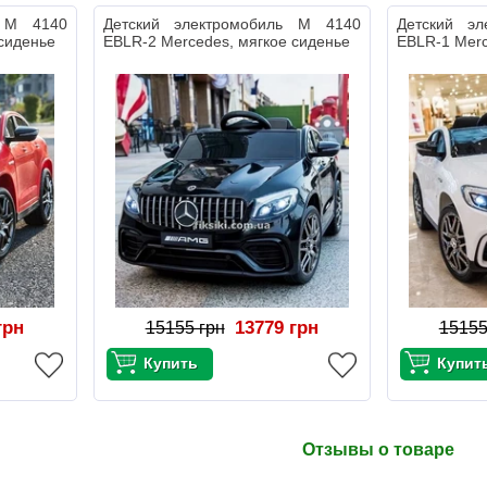
ь M 4140
Детский электромобиль M 4140
Детский э
 сиденье
EBLR-2 Mercedes, мягкое сиденье
EBLR-1 Merc
грн
13779 грн
15155 грн
15155
Отзывы о товаре