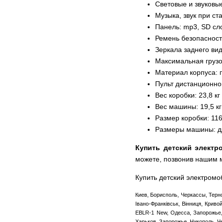
Световые и звуковые
Музыка, звук при ст
Панель: mp3, SD сл
Ремень безопаснос
Зеркала заднего ви
Максимальная грузо
Материал корпуса: 
Пульт дистанционн
Вес коробки: 23,8 кг
Вес машины: 19,5 кг
Размер коробки: 116
Размеры машины: дли
Купить детский электр
можете, позвонив нашим
Купить детский электром
Киев, Борисполь, Черкассы, Терн
Івано-Франківськ, Вінниця, Крив
EBLR-1 New, Одесса, Запорожье,
Харьков, Запорожье, Никополь, Ч