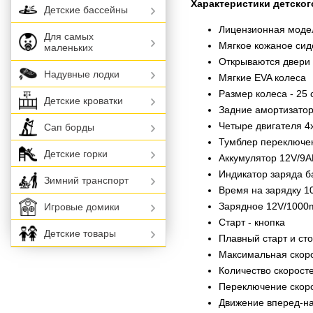
Характеристики детског
Детские бассейны
Лицензионная моде
Для самых
Мягкое кожаное сид
маленьких
Открываются двери
Надувные лодки
Мягкие EVA колеса
Размер колеса - 25 
Детские кроватки
Задние амортизато
Четыре двигателя 4х
Сап борды
Тумблер переключен
Детские горки
Аккумулятор 12V/9
Индикатор заряда б
Зимний транспорт
Время на зарядку 1
Зарядное 12V/1000
Игровые домики
Старт - кнопка
Детские товары
Плавный старт и ст
Максимальная скорос
Количество скоростей
Переключение скоро
Движение вперед-на