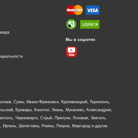
овара
Мы в соцсетях
е
нциальности
олаев
,
Сумы
,
Ивано-Франковск
,
Кропивницкий
,
Тернополь
,
льский
,
Бровары
,
Конотоп
,
Умань
,
Мукачево
,
Александрия
,
исполь
,
Черноморск
,
Стрый
,
Прилуки
,
Лозовая
,
Звягель
,
к
,
Ирпень
,
Шепетовка
,
Ромны
,
Покров
,
Миргород
и другие