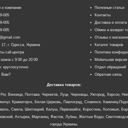
 о компании
Полезные статьи
99-005
Контакты
99-005
Доставка и оплата
99-005
Обмен и возврат т
ce@gmail.com
Отзывы о магазин
 17, г. Одесса, Украина
Каталог товаров
ты call-центра
Политика конфиде
азина с 9:00 до 20:00
Мобильная версия
e: круглосуточно
Отдел обращений
ь Вам?
Обратная связь
Доставка товаров:
Рог
,
Винница
,
Полтава
,
Чернигов
,
Луцк
,
Черновцы
,
Ужгород
,
Херсон
,
Ник
енчуг
,
Краматорск
,
Белая Церковь
,
Павлоград
,
Славянск
,
Каменец-Подо
овель
,
Смела
,
Шептицкий
,
Калуш
,
Первомайск
,
Коростень
,
Коломыя
,
Бор
ровский
,
Ахтырка
,
Марганец
,
Фастов
,
Лубны
,
Желтые Воды
,
Светловодс
города Украины.