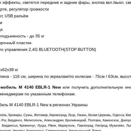
 эффекты, светятся передние и задние фары, кнопка вкл./выкл. св
арте, регулятор громкости
от, USB разъём
ти
да
подъемность - до 35 кг
прочный пластик
ого управления 2,4G BLUETOOTH(STOP BUTTON)
х62х38 кг
на - 116 см, ширина по зеркалам/по колесам - 75см / 63см, высот
омобиль M 4140 EBLR-1 New
или получить дополнительную ин
 менеджерам по указанным телефонам.
обиль M 4140 EBLR-1 New в регионах Украины
опіль, Бровары, Сумы, Житомир, Кировоград, Луцк, Умань, Белая Церковь, Одесса, Кие
ой Рог, Бердянск, Мелитополь, Александрия, Кропивницкий, Полтава, Каменское, Днепр
 Бердянськ, Кременчуг, Луцьк, Рівне, Мариуполь, Павлоград, Ужгород, Мукачево, Ль
ернигов, Чернівці, Краматорск, Северодонецк, Хмельницький, Ровно.