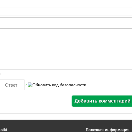
ы
siki
Полезная информация