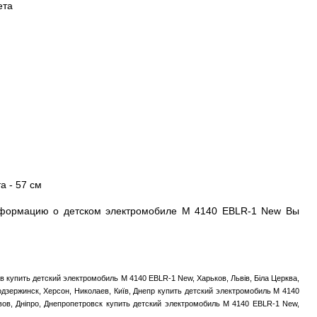
ета
а - 57 см
формацию о детском электромобиле M 4140 EBLR-1 New Вы
в купить детский электромобиль M 4140 EBLR-1 New, Харьков, Львів, Біла Церква,
одзержинск, Херсон, Николаев, Київ, Днепр купить детский электромобиль M 4140
вов, Дніпро, Днепропетровск купить детский электромобиль M 4140 EBLR-1 New,