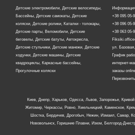
Детские электромобили
,
Детские велосипеды
,
Информация
Бассейны
,
Детские самокаты
,
Детские
+38 095 05-
коляски
,
Детские ролики
,
Каталки - толокары
,
+38 096 05-
Детские парты
,
Веломобили
,
Детские
+38 063 05-
беговелы
,
Детские батуты
,
Автокресла
,
Fiksiki.offi
Детские стульчики
,
Детские манежи
,
Детские
ул. Базовая,
ходунки
,
Детские машины
,
Детские
График рабо
квадроциклы
,
Каркасные бассейны
,
интернет-маг
Прогулочные коляски
заказы onlin
Перезвонит
Киев
,
Днепр
,
Харьков
,
Одесса
,
Львов
,
Запорожье
,
Кривой 
Житомир
,
Черкассы
,
Ровно
,
Хмельницкий
,
Каменское
,
Крем
Шостка
,
Бердичев
,
Дрогобыч
,
Нежин
,
Измаил
,
Самар
,
К
Нововолынск
,
Горишние Плавни
,
Изюм
,
Белгород-Днест