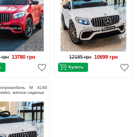
13780 грн
10699 грн
 грн
12185 грн
лектромобиль M 4140
edes, мягкое сиденье