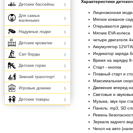
Характеристики детског
Детские бассейны
Лицензионная моде
Для самых
Мягкое кожаное сид
маленьких
Открываются двери
Надувные лодки
Мягкие EVA колеса
четыре двигателя 
Детские кроватки
Аккумулятор 12V/7
Индикатор заряда б
Сап борды
Время на зарядку 8
Детские горки
Старт - кнопка
Плавный старт и ст
Зимний транспорт
Максимальная скорос
Движение вперед-на
Игровые домики
Световые и звуковы
Детские товары
Музыка, звук при ст
Панель: mp3, SD сл
Ремень безопаснос
Зеркала заднего ви
Чехол на авто (нали