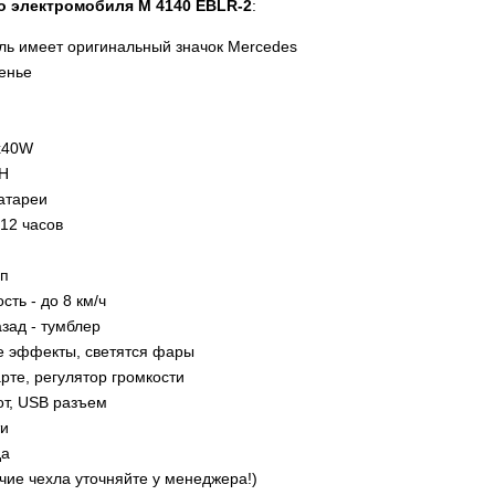
о электромобиля M 4140 EBLR-2
:
ль имеет оригинальный значок Mercedes
енье
4х40W
AH
атареи
-12 часов
оп
ть - до 8 км/ч
зад - тумблер
е эффекты, светятся фары
арте, регулятор громкости
от, USB разъем
ти
да
чие чехла уточняйте у менеджера!)