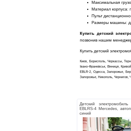
Максимальная грузо
Материал корпуса: 
Пульт дистанционн
Размеры машины: дли
Купить детский элект
позвонив нашим менедже
Купить детский электромо
Киев, Борисполь, Черкассы, Терн
Івано-Франківськ, Вінниця, Крив
EBLR-2, Одесса, Запорожье, Берд
Запорожье, Никополь, Чернигов, 
Детский электромобил
EBLRS-4 Mercedes, автоп
синий