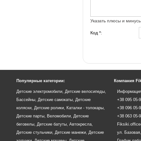
Указать плюсы и минус
Код *:
Популярные категории:
Компания Fik
Детские электромобили
,
Детские велосипеды
,
Информация
Бассейны
,
Детские самокаты
,
Детские
+38 095 05-
коляски
,
Детские ролики
,
Каталки - толокары
,
+38 096 05-
Детские парты
,
Веломобили
,
Детские
+38 063 05-
беговелы
,
Детские батуты
,
Автокресла
,
Fiksiki.offi
Детские стульчики
,
Детские манежи
,
Детские
ул. Базовая,
ходунки
,
Детские машины
,
Детские
График рабо