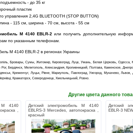
подъемность - до 35 кг
прочный пластик
ого управления 2,4G BLUETOOTH (STOP BUTTON)
на - 115 см, ширина - 70 см, высота - 55 см
ромобиль M 4140 EBLR-2
или получить дополнительную информ
рам по указанным телефонам.
биль M 4140 EBLR-2 в регионах Украины
опіль, Бровары, Сумы, Житомир, Кировоград, Луцк, Умань, Белая Церковь, Одесса, К
ой Рог, Бердянск, Мелитополь, Александрия, Кропивницкий, Полтава, Каменское, Днепр
янськ, Кременчуг, Луцьк, Рівне, Мариуполь, Павлоград, Ужгород, Мукачево, Львов,
Чернівці, Краматорск, Северодонецк, Хмельницький, Ровно.
Другие цвета данного тов
ь M 4140
Детский электромобиль M 4140
Детский э
окраска ,
EBLRS-3 Mercedes, автопокраска ,
EBLR-3 NEW
красный