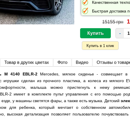
Качественная техпо
Быстрая доставка п
1
15155 грн
-
Товар в других цветах
Фото
Видео
Отзывы о товар
ь M 4140 EBLR-2
Mercedes, мягкое сиденье - совмещает в 
с игрушки сделан из прочного пластика, а колеса из мягкого 
омфортности, малыша можно пристегнуть к нему ремешком
BLR-2 имеет в комплекте пульт управления с его помощью роди
 езде, у машины светятся фары, а также есть музыка. Детский
эле
ком для ребенка, который мечтает о собственном автомоби
но, высокая детализация позволяет пользователю почувствовать