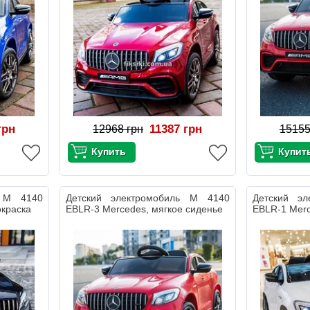
грн
11387 грн
12968 грн
15155
ь M 4140
Детский электромобиль M 4140
Детский э
окраска
EBLR-3 Mercedes, мягкое сиденье
EBLR-1 Merc