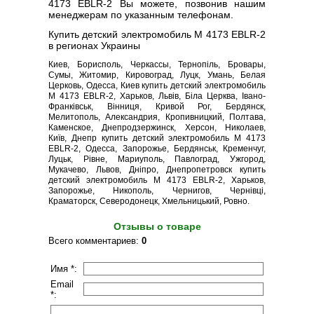
4173 EBLR-2 Вы можете, позвонив нашим
менеджерам по указанным телефонам.
Купить детский электромобиль M 4173 EBLR-2
в регионах Украины
Киев, Борисполь, Черкассы, Тернопіль, Бровары,
Сумы, Житомир, Кировоград, Луцк, Умань, Белая
Церковь, Одесса, Киев купить детский электромобиль
M 4173 EBLR-2, Харьков, Львів, Біла Церква, Івано-
Франківськ, Вінниця, Кривой Рог, Бердянск,
Мелитополь, Александрия, Кропивницкий, Полтава,
Каменское, Днепродзержинск, Херсон, Николаев,
Київ, Днепр купить детский электромобиль M 4173
EBLR-2, Одесса, Запорожье, Бердянськ, Кременчуг,
Луцьк, Рівне, Мариуполь, Павлоград, Ужгород,
Мукачево, Львов, Дніпро, Днепропетровск купить
детский электромобиль M 4173 EBLR-2, Харьков,
Запорожье, Никополь, Чернигов, Чернівці,
Краматорск, Северодонецк, Хмельницький, Ровно.
Отзывы о товаре
Всего комментариев
:
0
Имя *:
Email
*: