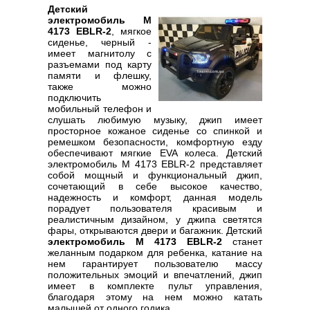
Детский
электромобиль M
4173 EBLR-2
, мягкое
сиденье, черный -
имеет магнитолу с
разъемами под карту
памяти и флешку,
также можно
подключить
мобильный телефон и
слушать любимую музыку, джип имеет
просторное кожаное сиденье со спинкой и
ремешком безопасности, комфортную езду
обеспечивают мягкие EVA колеса. Детский
электромобиль M 4173 EBLR-2 представляет
собой мощный и функциональный джип,
сочетающий в себе высокое качество,
надежность и комфорт, данная модель
порадует пользователя красивым и
реалистичным дизайном, у джипа светятся
фары, открываются двери и багажник. Детский
электромобиль M 4173 EBLR-2
станет
желанным подарком для ребенка, катание на
нем гарантирует пользователю массу
положительных эмоций и впечатлений, джип
имеет в комплекте пульт управления,
благодаря этому на нем можно катать
малышей от одного годика.