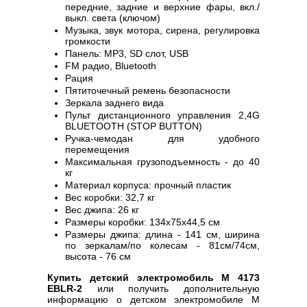
передние, задние и верхние фары, вкл./
выкл. света (ключом)
Музыка, звук мотора, сирена, регулировка
громкости
Панель: MP3, SD слот, USB
FM радио, Bluetooth
Рация
Пятиточечный ремень безопасности
Зеркала заднего вида
Пульт дистанционного управления 2,4G
BLUETOOTH (STOP BUTTON)
Ручка-чемодан для удобного
перемещения
Максимальная грузоподъемность - до 40
кг
Материал корпуса: прочный пластик
Вес коробки: 32,7 кг
Вес джипа: 26 кг
Размеры коробки: 134х75х44,5 см
Размеры джипа: длина - 141 см, ширина
по зеркалам/по колесам - 81см/74см,
высота - 76 см
Купить детский электромобиль M 4173
EBLR-2
или получить дополнительную
информацию о детском электромобиле M