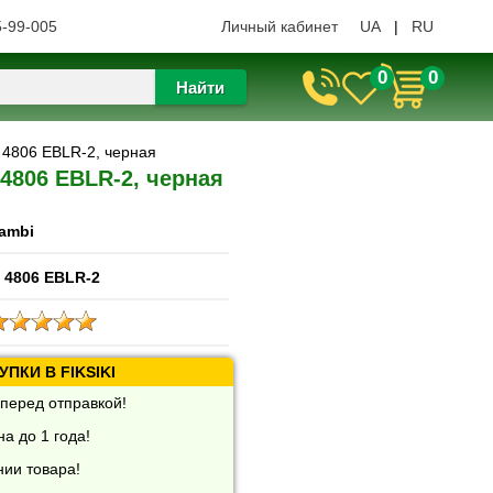
5-99-005
Личный кабинет
UA
|
RU
0
0
Найти
 4806 EBLR-2, черная
4806 EBLR-2, черная
ambi
 4806 EBLR-2
ПКИ В FIKSIKI
перед отправкой!
а до 1 года!
нии товара!