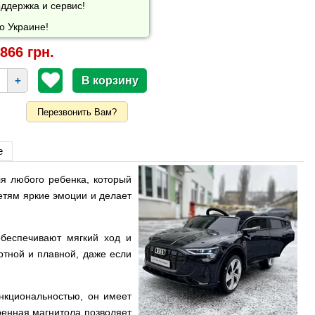
ддержка и сервис!
о Украине!
866 грн.
+
Перезвонить Вам?
е
я любого ребенка, который
етям яркие эмоции и делает
обеспечивают мягкий ход и
ртной и плавной, даже если
кциональностью, он имеет
енная магнитола позволяет