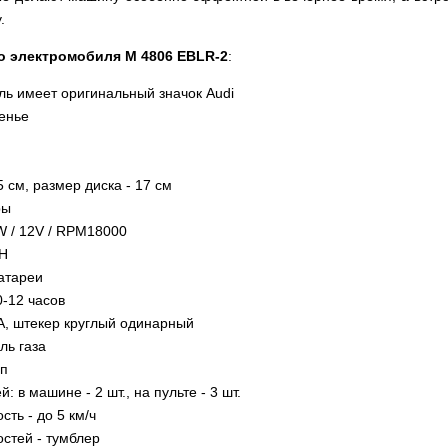
.
о электромобиля M 4806 EBLR-2
:
ь имеет оригинальный значок Audi
енье
5 см, размер диска - 17 см
ры
W / 12V / RPM18000
AH
атареи
0-12 часов
, штекер круглый одинарный
ль газа
оп
: в машине - 2 шт., на пульте - 3 шт.
ть - до 5 км/ч
стей - тумблер