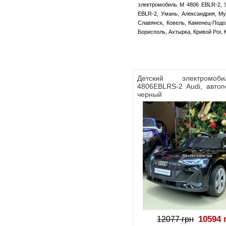
электромобиль M 4806 EBLR-2, У
EBLR-2, Умань, Александрия, Му
Славянск, Ковель, Каменец-Подо
Борисполь, Ахтырка, Кривой Рог, 
Детский электромо
4806EBLRS-2 Audi, автоп
черный
10594 
12077 грн