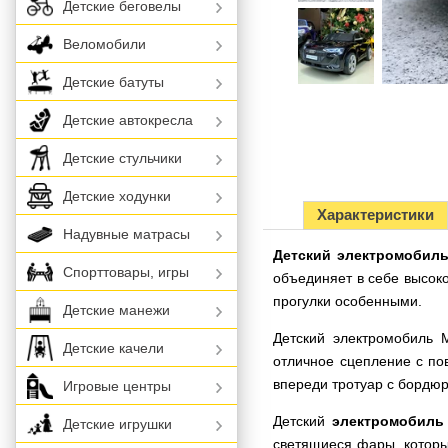
Детские беговелы
Веломобили
Детские батуты
Детские автокресла
Детские стульчики
Детские ходунки
Характеристики
Надувные матрасы
Детский электромобиль
Спорттовары, игры
объединяет в себе высоко
прогулки особенными.
Детские манежи
Детский электромобиль 
Детские качели
отличное сцепление с по
впереди тротуар с бордю
Игровые центры
Детский
электромобиль
Детские игрушки
светящиеся фары, которы