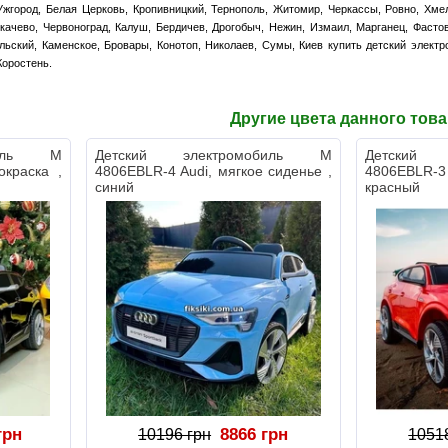
жгород, Белая Церковь, Кропивницкий, Тернополь, Житомир, Черкассы, Ровно, Хме
качево, Червоноград, Калуш, Бердичев, Дрогобыч, Нежин, Измаил, Марганец, Фасто
льский, Каменское, Бровары, Конотоп, Николаев, Сумы, Киев купить детский электр
Коростень.
Другие цвета данного тов
биль M
Детский электромобиль M
Детский 
окраска ,
4806EBLR-4 Audi, мягкое сиденье ,
4806EBLR-3 
синий
красный
грн
8866 грн
10196 грн
1051