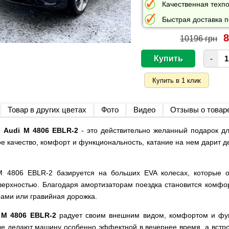
Качественная техпо
Быстрая доставка п
8
10196 грн
-
Товар в других цветах
Фото
Видео
Отзывы о товар
 Audi M 4806 EBLR-2
- это действительно желанный подарок дл
е качество, комфорт и функциональность, катание на нем дарит д
M 4806 EBLR-2 базируется на больших EVA колесах, которые 
верхностью. Благодаря амортизаторам поездка становится комфо
рами или гравийная дорожка.
 M 4806 EBLR-2
радует своим внешним видом, комфортом и фун
е делают машину особенно эффектной в вечернее время, а встро