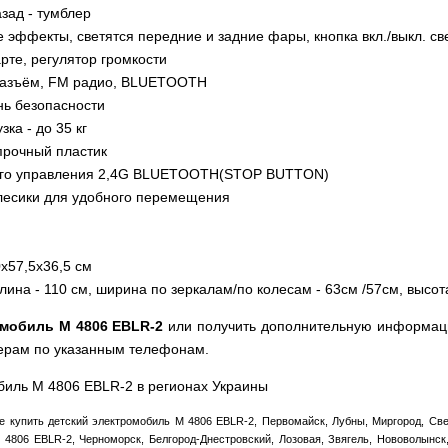
зад - тумблер
 эффекты, светятся передние и задние фары, кнопка вкл./выкл. св
арте, регулятор громкости
разъём, FM радио, BLUETOOTH
нь безопасности
ка - до 35 кг
прочный пластик
ого управления 2,4G BLUETOOTH(STOP BUTTON)
лесики для удобного перемещения
0х57,5х36,5 см
ина - 110 см, ширина по зеркалам/по колесам - 63см /57см, высота
омобиль M 4806 EBLR-2
или получить дополнительную информаци
ерам по указанным телефонам.
биль M 4806 EBLR-2 в регионах Украины
 купить детский электромобиль M 4806 EBLR-2, Первомайск, Лубны, Миргород, Све
 4806 EBLR-2, Черноморск, Белгород-Днестровский, Лозовая, Звягель, Нововолынск