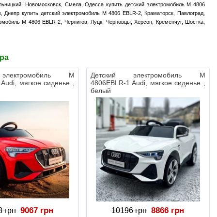
льницкий, Новомосковск, Смела, Одесса купить детский электромобиль M 4806
в, Днепр купить детский электромобиль M 4806 EBLR-2, Краматорск, Павлоград,
омобиль M 4806 EBLR-2, Чернигов, Луцк, Черновцы, Херсон, Кременчуг, Шостка,
ара
электромобиль M
Детский электромобиль M
Audi, мягкое сиденье ,
4806EBLR-1 Audi, мягкое сиденье ,
белый
9067 грн
8866 грн
8 грн
10196 грн