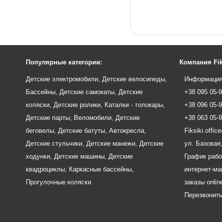
Популярные категории:
Компания Fik
Детские электромобили
,
Детские велосипеды
,
Информация
Бассейны
,
Детские самокаты
,
Детские
+38 095 05-
коляски
,
Детские ролики
,
Каталки - толокары
,
+38 096 05-
Детские парты
,
Веломобили
,
Детские
+38 063 05-
беговелы
,
Детские батуты
,
Автокресла
,
Fiksiki.offi
Детские стульчики
,
Детские манежи
,
Детские
ул. Базовая,
ходунки
,
Детские машины
,
Детские
График рабо
квадроциклы
,
Каркасные бассейны
,
интернет-маг
Прогулочные коляски
заказы onlin
Перезвонит