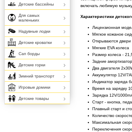
Детские бассейны
включать любимую музыку
Для самых
Характеристики детског
маленьких
Лицензионная модел
Надувные лодки
Мягкое кожаное сид
Открываются двери
Детские кроватки
Мягкие EVA колеса
Сап борды
Размер колеса - 21,
Задние амортизато
Детские горки
Два двигателя 2х30
Аккумулятор 12V/7
Зимний транспорт
Индикатор заряда б
Игровые домики
Время на зарядку 1
Зарядка 12V/1000mA
Детские товары
Старт - кнопка, педа
Плавный старт и ст
Количество скоростей
Максимальная скорос
Переключения скоро