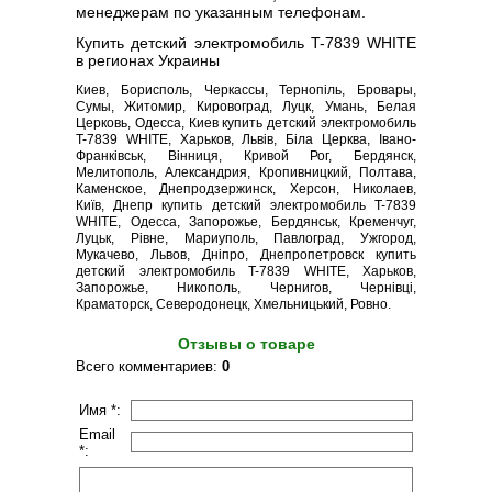
менеджерам по указанным телефонам.
Купить детский электромобиль T-7839 WHITE
в регионах Украины
Киев, Борисполь, Черкассы, Тернопіль, Бровары,
Сумы, Житомир, Кировоград, Луцк, Умань, Белая
Церковь, Одесса, Киев купить детский электромобиль
T-7839 WHITE, Харьков, Львів, Біла Церква, Івано-
Франківськ, Вінниця, Кривой Рог, Бердянск,
Мелитополь, Александрия, Кропивницкий, Полтава,
Каменское, Днепродзержинск, Херсон, Николаев,
Київ, Днепр купить детский электромобиль T-7839
WHITE, Одесса, Запорожье, Бердянськ, Кременчуг,
Луцьк, Рівне, Мариуполь, Павлоград, Ужгород,
Мукачево, Львов, Дніпро, Днепропетровск купить
детский электромобиль T-7839 WHITE, Харьков,
Запорожье, Никополь, Чернигов, Чернівці,
Краматорск, Северодонецк, Хмельницький, Ровно.
Отзывы о товаре
Всего комментариев
:
0
Имя *:
Email
*: