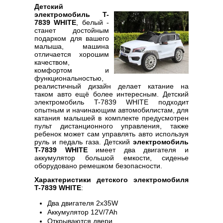
Детский
электромобиль T-
7839 WHITE
, белый -
станет достойным
подарком для вашего
малыша, машина
отличается хорошим
качеством,
комфортом и
функциональностью,
реалистичный дизайн делает катание на
таком авто ещё более интересным. Детский
электромобиль T-7839 WHITE подходит
опытным и начинающим автомобилистам, для
катания малышей в комплекте предусмотрен
пульт дистанционного управления, также
ребенок может сам управлять авто используя
руль и педаль газа. Детский
электромобиль
T-7839 WHITE
имеет два двигателя и
аккумулятор большой емкости, сиденье
оборудовано ремешком безопасности.
Характеристики детского электромобиля
T-7839 WHITE
:
Два двигателя 2х35W
Аккумулятор 12V/7Ah
Открываются двери