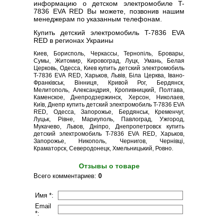
информацию о детском электромобиле T-
7836 EVA RED Вы можете, позвонив нашим
менеджерам по указанным телефонам.
Купить детский электромобиль T-7836 EVA
RED в регионах Украины
Киев, Борисполь, Черкассы, Тернопіль, Бровары,
Сумы, Житомир, Кировоград, Луцк, Умань, Белая
Церковь, Одесса, Киев купить детский электромобиль
T-7836 EVA RED, Харьков, Львів, Біла Церква, Івано-
Франківськ, Вінниця, Кривой Рог, Бердянск,
Мелитополь, Александрия, Кропивницкий, Полтава,
Каменское, Днепродзержинск, Херсон, Николаев,
Київ, Днепр купить детский электромобиль T-7836 EVA
RED, Одесса, Запорожье, Бердянськ, Кременчуг,
Луцьк, Рівне, Мариуполь, Павлоград, Ужгород,
Мукачево, Львов, Дніпро, Днепропетровск купить
детский электромобиль T-7836 EVA RED, Харьков,
Запорожье, Никополь, Чернигов, Чернівці,
Краматорск, Северодонецк, Хмельницький, Ровно.
Отзывы о товаре
Всего комментариев
:
0
Имя *:
Email
*: