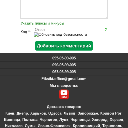
Указать плюсы и минусы
Код *:
095-05-99-005
096-05-99-005
063-05-99-005
Fiksiki.office@gmail.com
Мы в соцсетях:
Доставка товаров:
Киев
,
Днепр
,
Харьков
,
Одесса
,
Львов
,
Запорожье
,
Кривой Рог
,
Винница
,
Полтава
,
Чернигов
,
Луцк
,
Черновцы
,
Ужгород
,
Херсон
,
Николаев
,
Сумы
,
Ивано-Франковск
,
Кропивницкий
,
Тернополь
,