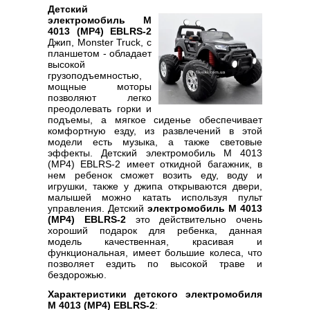
Детский
электромобиль M
4013 (MP4) EBLRS-2
Джип, Monster Truck, с
планшетом - обладает
высокой
грузоподъемностью,
мощные моторы
позволяют легко
преодолевать горки и
подъемы, а мягкое сиденье обеспечивает
комфортную езду, из развлечений в этой
модели есть музыка, а также световые
эффекты. Детский электромобиль M 4013
(MP4) EBLRS-2 имеет откидной багажник, в
нем ребенок сможет возить еду, воду и
игрушки, также у джипа открываются двери,
малышей можно катать используя пульт
управления. Детский
электромобиль M 4013
(MP4) EBLRS-2
это действительно очень
хороший подарок для ребенка, данная
модель качественная, красивая и
функциональная, имеет большие колеса, что
позволяет ездить по высокой траве и
бездорожью.
Характеристики детского электромобиля
M 4013 (MP4) EBLRS-2
: