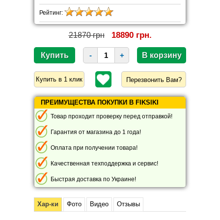
Рейтинг:
18890 грн.
21870 грн
-
+
Перезвонить Вам?
ПРЕИМУЩЕСТВА ПОКУПКИ В FIKSIKI
Товар проходит проверку перед отправкой!
Гарантия от магазина до 1 года!
Оплата при получении товара!
Качественная техподдержка и сервис!
Быстрая доставка по Украине!
Хар-ки
Фото
Видео
Отзывы