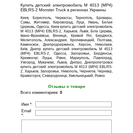
Купить детский электромобиль M 4013 (MP4)
EBLRS-2 Monster Truck в регионах Украины
Киев, Борисполь, Черкассы, Тернопіль, Бровары,
Сумы, Житомир, Кировоград, Луцк, Умань, Белая
Церковь, Одесса, Киев купить детский электромобиль
M 4013 (MP4) EBLRS-2, Харьков, Львів, Біла Церква,
Івано-Франківськ, Вінниця, Кривой Рог, Бердянск,
Мелитополь, Александрия, Кропивницкий, Полтава,
Каменское, Днепродзержинск, Херсон, Николаев,
Київ, Днепр купить детский электромобиль M 4013
(MP4) EBLRS-2, Одесса, Запорожье, Бердянськ,
Кременчуг, Луцьк, Рівне, Мариуполь, Павлоград,
Ужгород, Мукачево, Львов, Дніпро, Днепропетровск
купить детский электромобиль M 4013 (MP4) EBLRS-
2, Харьков, Запорожье, Никополь, Чернигов, Чернівці,
Краматорск, Северодонецк, Хмельницький, Ровно.
Отзывы о товаре
Всего комментариев
:
0
Имя *:
Email
*: