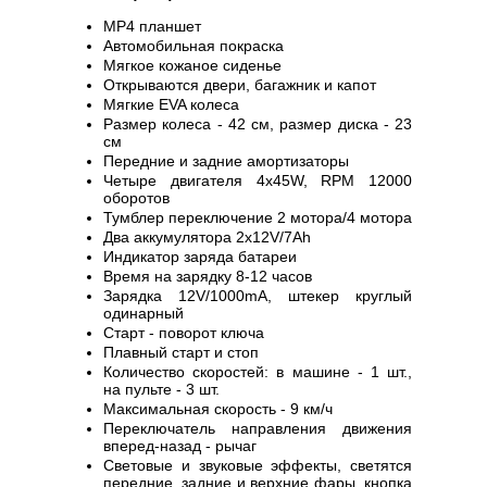
MP4 планшет
Автомобильная покраска
Мягкое кожаное сиденье
Открываются двери, багажник и капот
Мягкие EVA колеса
Размер колеса - 42 см, размер диска - 23
см
Передние и задние амортизаторы
Четыре двигателя 4х45W, RPM 12000
оборотов
Тумблер переключение 2 мотора/4 мотора
Два аккумулятора 2х12V/7Ah
Индикатор заряда батареи
Время на зарядку 8-12 часов
Зарядка 12V/1000mA, штекер круглый
одинарный
Старт - поворот ключа
Плавный старт и стоп
Количество скоростей: в машине - 1 шт.,
на пульте - 3 шт.
Максимальная скорость - 9 км/ч
Переключатель направления движения
вперед-назад - рычаг
Световые и звуковые эффекты, светятся
передние, задние и верхние фары, кнопка