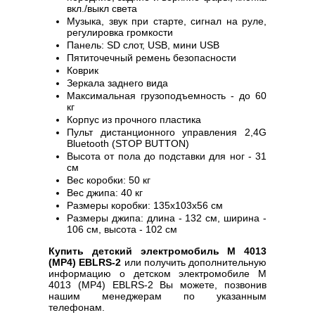
вкл./выкл света
Музыка, звук при старте, сигнал на руле,
регулировка громкости
Панель: SD слот, USB, мини USB
Пятиточечный ремень безопасности
Коврик
Зеркала заднего вида
Максимальная грузоподъемность - до 60
кг
Корпус из прочного пластика
Пульт дистанционного управления 2,4G
Bluetooth (STOP BUTTON)
Высота от пола до подставки для ног - 31
см
Вес коробки: 50 кг
Вес джипа: 40 кг
Размеры коробки: 135х103х56 см
Размеры джипа: длина - 132 см, ширина -
106 см, высота - 102 см
Купить детский электромобиль M 4013
(MP4) EBLRS-2
или получить дополнительную
информацию о детском электромобиле M
4013 (MP4) EBLRS-2 Вы можете, позвонив
нашим менеджерам по указанным
телефонам.