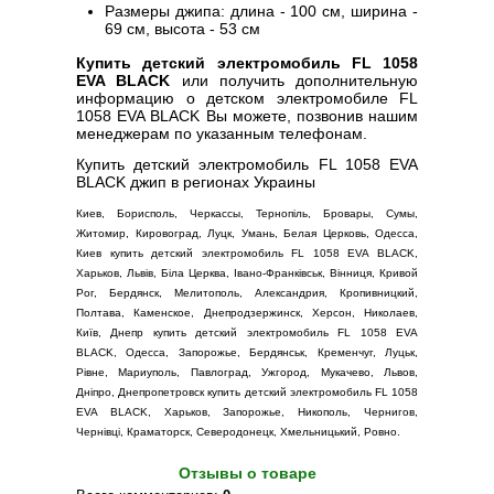
Размеры джипа: длина - 100 см, ширина -
69 см, высота - 53 см
Купить детский электромобиль FL 1058
EVA BLACK
или получить дополнительную
информацию о детском электромобиле FL
1058 EVA BLACK Вы можете, позвонив нашим
менеджерам по указанным телефонам.
Купить детский электромобиль FL 1058 EVA
BLACK джип в регионах Украины
Киев, Борисполь, Черкассы, Тернопіль, Бровары, Сумы,
Житомир, Кировоград, Луцк, Умань, Белая Церковь, Одесса,
Киев купить детский электромобиль FL 1058 EVA BLACK,
Харьков, Львів, Біла Церква, Івано-Франківськ, Вінниця, Кривой
Рог, Бердянск, Мелитополь, Александрия, Кропивницкий,
Полтава, Каменское, Днепродзержинск, Херсон, Николаев,
Київ, Днепр купить детский электромобиль FL 1058 EVA
BLACK, Одесса, Запорожье, Бердянськ, Кременчуг, Луцьк,
Рівне, Мариуполь, Павлоград, Ужгород, Мукачево, Львов,
Дніпро, Днепропетровск купить детский электромобиль FL 1058
EVA BLACK, Харьков, Запорожье, Никополь, Чернигов,
Чернівці, Краматорск, Северодонецк, Хмельницький, Ровно.
Отзывы о товаре