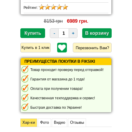
Рейтинг:
6989 грн.
8153 грн
-
+
Перезвонить Вам?
ПРЕИМУЩЕСТВА ПОКУПКИ В FIKSIKI
Товар проходит проверку перед отправкой!
Гарантия от магазина до 1 года!
Оплата при получении товара!
Качественная техподдержка и сервис!
Быстрая доставка по Украине!
Хар-ки
Фото
Видео
Отзывы