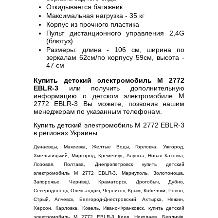
Откидывается багажник
Максимальная нагрузка - 35 кг
Корпус из прочного пластика
Пульт дистанционного управления 2,4G
(блютуз)
Размеры: длина - 106 см, ширина по
зеркалам 62см/по корпусу 59см, высота -
47 см
Купить детский электромобиль M 2772
EBLR-3
или получить дополнительную
информацию о детском электромобиле M
2772 EBLR-3 Вы можете, позвонив нашим
менеджерам по указанным телефонам.
Купить детский электромобиль M 2772 EBLR-3
в регионах Украины
Дунаевцы, Макеевка, Желтые Воды, Горловка, Ужгород,
Хмельницький, Миргород, Кременчуг, Алушта, Новая Каховка,
Лозовая, Полтава, Днепропетровск купить детский
электромобиль M 2772 EBLR-3, Мариуполь, Золотоноша,
Запорожье, Чернівці, Краматорск, Дрогобыч, Дубно,
Северодонецк, Олександрія, Чернигов, Крым, Кобеляки, Ровно,
Стрый, Алчевск, Белгород-Днестровский, Ахтырка, Нежин,
Херсон, Карловка, Ковель, Ивано-Франковск, купить детский
электромобиль M 2772 EBLR-3 Киев, Николаев, Бердичів,