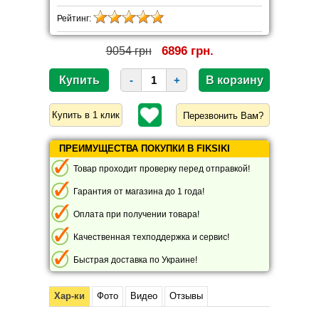
Рейтинг:
6896 грн.
9054 грн
-
+
Перезвонить Вам?
ПРЕИМУЩЕСТВА ПОКУПКИ В FIKSIKI
Товар проходит проверку перед отправкой!
Гарантия от магазина до 1 года!
Оплата при получении товара!
Качественная техподдержка и сервис!
Быстрая доставка по Украине!
Хар-ки
Фото
Видео
Отзывы