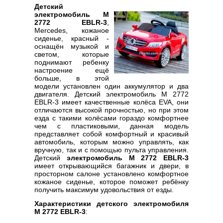
Детский
электромобиль M
2772 EBLR-3
,
Mercedes, кожаное
сиденье, красный -
оснащён музыкой и
светом, которые
поднимают ребенку
настроение ещё
больше, в этой
модели установлен один аккумулятор и два
двигателя. Детский электромобиль M 2772
EBLR-3 имеет качественные колёса EVA, они
отличаются высокой прочностью, но при этом
езда с такими колёсами гораздо комфортнее
чем с пластиковыми, данная модель
представляет собой комфортный и красивый
автомобиль, которым можно управлять, как
вручную, так и с помощью пульта управления.
Детский
электромобиль M 2772 EBLR-3
имеет открывающийся багажник и двери, в
просторном салоне установлено комфортное
кожаное сиденье, которое поможет ребёнку
получить максимум удовольствия от езды.
Характеристики детского электромобиля
M 2772 EBLR-3
: