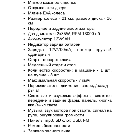
Мягкое кожаное сиденье
Открываются двери
Мягкие EVA колеса
Размер колеса - 21 см, размер диска - 16
см
Передние и задние амортизаторы
Два двигателя 2х35W, RPM 13000 об.
Аккумулятор 12V/9AH
Индикатор заряда батареи
Зарядка 12V/700mA, штекер круглый
одинарный
Старт - поворот ключа
Медленный старт и стоп
Количество скоростей: в машине - 1 шт.,
на пульте - 3 шт.
Максимальная скорость - 7 км/ч
Переключатель движения вперед/назад -
рычаг
Световые и звуковые эффекты, светятся
передние и задние фары, панель, кнопка
вкл./выкл света
Музыка, звук мотора при старте, сигнал на
руле, регулировка громкости
Панель: mp3, SD слот, USB, FM
Ремень безопасности
Зеркала заднего вида