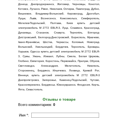
Донецк, Днепродзержинск, Житомир, Черновцы, Конотоп,
Котовск, Луганск, Рівне, Николаев, Охтирка, Павлоград, Дубно,
Вишневое, Владимир-Волынский, Кировоград, Дрогобыч,
Луцьк, Львів, Вознесенск, Комсомольск, Симферополь,
Могилев-Подольский, Полтава, Киев купить детский
электромобиль M 2772 EBLR-3, Луцк, Славянск, Красноград,
Дунаевцы, Стаханов, Славута, Тернопіль, Білгород-
Дністровський, Белгород-Днестровский, Борисполь, Мукачево,
Івано-Франківськ, Шостка, Черкассы, Коломыя, Новоград-
Волынский, Хмельницкий, Бердичев, Тернополь, Бровары,
Харьков, Одесса купить детский электромобиль M 2772 EBLR-
3, Сумы, Умань, Измаил, Лубны, Смела, Белая Церковь,
Глобино, Евпатория, Коростень, Первомайск, Прилуки, Обухов,
Светловодск, Александрия, Мелитополь, Никополь,
Сторожинец, Бердянск, Ильичевск, Лохвица, Кривой Рог,
Вінниця, купить детский электромобиль M 2772 EBLR-3
Днепропетровск, Запорожье, Каменец-Подольский, Чутово,
Красноперекопск, Бердянськ, Южноукраинск, Феодосия, Керчь,
Ялта, Севастополь.
Отзывы о товаре
Всего комментариев
:
0
Имя *: