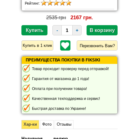
Рейтинг:
2167 грн.
2535 грн
-
+
Перезвонить Вам?
ПРЕИМУЩЕСТВА ПОКУПКИ В FIKSIKI
Товар проходит проверку перед отправкой!
Гарантия от магазина до 1 года!
Оплата при получении товара!
Качественная техподдержка и сервис!
Быстрая доставка по Украине!
Хар-ки
Фото
Отзывы
Надувная велюр