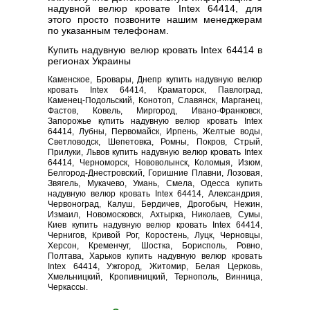
надувной велюр кровате Intex 64414, для
этого просто позвоните нашим менеджерам
по указанным телефонам.
Купить надувную велюр кровать Intex 64414 в
регионах Украины
Каменское, Бровары, Днепр купить надувную велюр
кровать Intex 64414, Краматорск, Павлоград,
Каменец-Подольский, Конотоп, Славянск, Марганец,
Фастов, Ковель, Миргород, Ивано-Франковск,
Запорожье купить надувную велюр кровать Intex
64414, Лубны, Первомайск, Ирпень, Желтые воды,
Светловодск, Шепетовка, Ромны, Покров, Стрый,
Прилуки, Львов купить надувную велюр кровать Intex
64414, Черноморск, Нововолынск, Коломыя, Изюм,
Белгород-Днестровский, Горишние Плавни, Лозовая,
Звягель, Мукачево, Умань, Смела, Одесса купить
надувную велюр кровать Intex 64414, Александрия,
Червоноград, Калуш, Бердичев, Дрогобыч, Нежин,
Измаил, Новомосковск, Ахтырка, Николаев, Сумы,
Киев купить надувную велюр кровать Intex 64414,
Чернигов, Кривой Рог, Коростень, Луцк, Черновцы,
Херсон, Кременчуг, Шостка, Борисполь, Ровно,
Полтава, Харьков купить надувную велюр кровать
Intex 64414, Ужгород, Житомир, Белая Церковь,
Хмельницкий, Кропивницкий, Тернополь, Винница,
Черкассы.