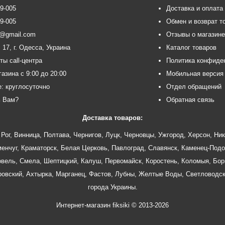
99-005
Доставка и оплата
99-005
Обмен и возврат т
ce@gmail.com
Отзывы о магазин
 17, г. Одесса, Украина
Каталог товаров
ты call-центра
Политика конфиде
азина с 9:00 до 20:00
Мобильная версия
e: круглосуточно
Отдел обращений
ь Вам?
Обратная связь
Доставка товаров:
Рог
,
Винница
,
Полтава
,
Чернигов
,
Луцк
,
Черновцы
,
Ужгород
,
Херсон
,
Ник
енчуг
,
Краматорск
,
Белая Церковь
,
Павлоград
,
Славянск
,
Каменец-Подо
овель
,
Смела
,
Шептицкий
,
Калуш
,
Первомайск
,
Коростень
,
Коломыя
,
Бор
ровский
,
Ахтырка
,
Марганец
,
Фастов
,
Лубны
,
Желтые Воды
,
Светловодс
города Украины.
Интернет-магазин fiksiki
© 2013-2026