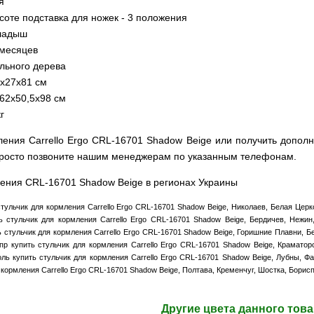
я
соте подставка для ножек - 3 положения
ладыш
 месяцев
льного дерева
9х27х81 см
 62х50,5х98 см
г
мления Carrello Ergo CRL-16701 Shadow Beige или получить доп
 просто позвоните нашим менеджерам по указанным телефонам.
ления CRL-16701 Shadow Beige в регионах Украины
тульчик для кормления Carrello Ergo CRL-16701 Shadow Beige, Николаев, Белая Цер
 стульчик для кормления Carrello Ergo CRL-16701 Shadow Beige, Бердичев, Нежин
 стульчик для кормления Carrello Ergo CRL-16701 Shadow Beige, Горишние Плавни, Б
пр купить стульчик для кормления Carrello Ergo CRL-16701 Shadow Beige, Краматор
оль купить стульчик для кормления Carrello Ergo CRL-16701 Shadow Beige, Лубны, Ф
 кормления Carrello Ergo CRL-16701 Shadow Beige, Полтава, Кременчуг, Шостка, Борисп
Другие цвета данного тов