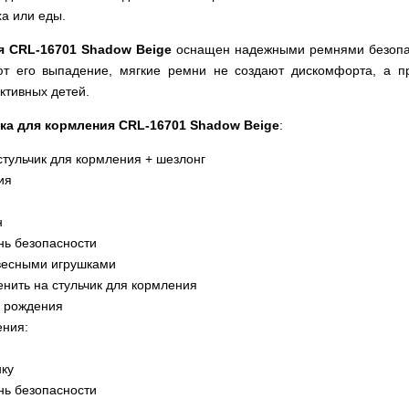
а или еды.
я CRL-16701 Shadow Beige
оснащен надежными ремнями безопас
т его выпадение, мягкие ремни не создают дискомфорта, а п
ктивных детей.
ка для кормления CRL-16701 Shadow Beige
:
стульчик для кормления + шезлонг
ия
н
нь безопасности
двесными игрушками
нить на стульчик для кормления
о рождения
ения:
нку
нь безопасности