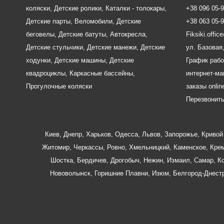
коляски
,
Детские ролики
,
Каталки - толокары
,
+38 096 05-
Детские парты
,
Веломобили
,
Детские
+38 063 05-
беговелы
,
Детские батуты
,
Автокресла
,
Fiksiki.offi
Детские стульчики
,
Детские манежи
,
Детские
ул. Базовая,
ходунки
,
Детские машины
,
Детские
График рабо
квадроциклы
,
Каркасные бассейны
,
интернет-маг
Прогулочные коляски
заказы onlin
Перезвонит
Киев
,
Днепр
,
Харьков
,
Одесса
,
Львов
,
Запорожье
,
Кривой 
Житомир
,
Черкассы
,
Ровно
,
Хмельницкий
,
Каменское
,
Крем
Шостка
,
Бердичев
,
Дрогобыч
,
Нежин
,
Измаил
,
Самар
,
К
Нововолынск
,
Горишние Плавни
,
Изюм
,
Белгород-Днест