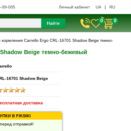
5-99-005
Личный кабинет
UA
|
RU
0
0
Найти
я кормления Carrello Ergo CRL-16701 Shadow Beige темно-
1 Shadow Beige темно-бежевый
arrello
RL-16701 Shadow Beige
есплатная доставка
ПКИ В FIKSIKI
перед отправкой!