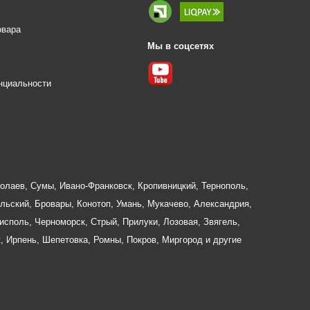
овара
Мы в соцсетях
е
нциальности
олаев
,
Сумы
,
Ивано-Франковск
,
Кропивницкий
,
Тернополь
,
льский
,
Бровары
,
Конотоп
,
Умань
,
Мукачево
,
Александрия
,
исполь
,
Черноморск
,
Стрый
,
Прилуки
,
Лозовая
,
Звягель
,
к
,
Ирпень
,
Шепетовка
,
Ромны
,
Покров
,
Миргород
и другие