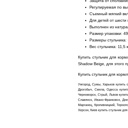
Защита от сползани
Регулируемая по вы
Съемный мягкий вк
Для детей от шести
Выполнен из натура
Размер упаковки: 4
Размеры стульчика:
Вес стульчика: 11,5 к
Купить стульчик для кор
Shadow Beige, для этого
Купить стульчик для корм
Ужгород, Сумы, Харьков купить с
Дрогобыч, Смела, Одесса купить
Черноморск, Стрый, Львов купить
Славянск, Ивано-Франковск, Дне
Марганец, Кропивницкий, Терноп
Херсон, Киев купить стульчик для