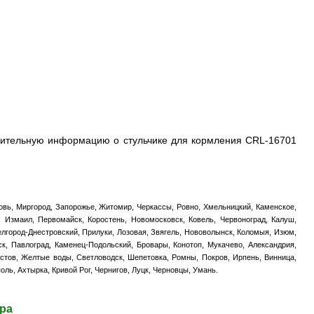
олнительную информацию о стульчике для кормления CRL-16701
ковь, Миргород, Запорожье, Житомир, Черкассы, Ровно, Хмельницкий, Каменское,
, Измаил, Первомайск, Коростень, Новомосковск, Ковель, Червоноград, Калуш,
елгород-Днестровский, Прилуки, Лозовая, Звягель, Нововолынск, Коломыя, Изюм,
ск, Павлоград, Каменец-Подольский, Бровары, Конотоп, Мукачево, Александрия,
астов, Желтые воды, Светловодск, Шепетовка, Ромны, Покров, Ирпень, Винница,
оль, Ахтырка, Кривой Рог, Чернигов, Луцк, Черновцы, Умань.
ара