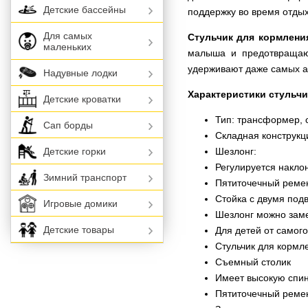
Детские бассейны
поддержку во время отдых
Для самых
Стульчик для кормлени
маленьких
малыша и предотвращаю
удерживают даже самых а
Надувные лодки
Характеристики стульчи
Детские кроватки
Тип: трансформер, 
Сап борды
Складная конструкц
Шезлонг:
Детские горки
Регулируется накло
Зимний транспорт
Пятиточечный реме
Стойка с двумя по
Игровые домики
Шезлонг можно заме
Детские товары
Для детей от самог
Стульчик для кормл
Съемный столик
Имеет высокую спи
Пятиточечный реме