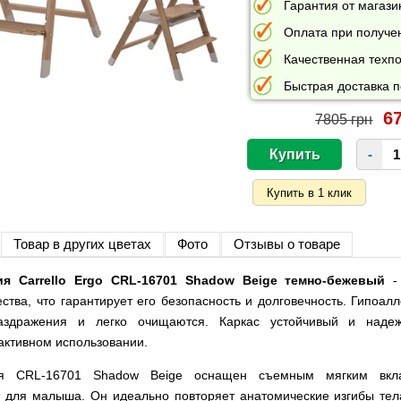
Гарантия от магазин
Оплата при получе
Качественная техпо
Быстрая доставка п
67
7805 грн
-
Товар в других цветах
Фото
Отзывы о товаре
я Carrello Ergo CRL-16701 Shadow Beige темно-бежевый
- 
ства, что гарантирует его безопасность и долговечность. Гипоал
здражения и легко очищаются. Каркас устойчивый и надеж
активном использовании.
ия CRL-16701 Shadow Beige оснащен съемным мягким вкла
 для малыша. Он идеально повторяет анатомические изгибы тел