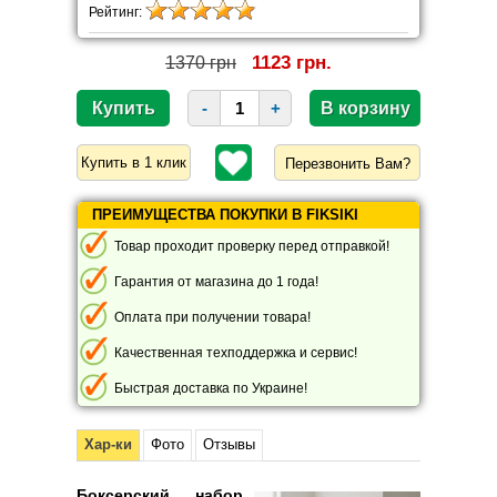
Рейтинг:
1123 грн.
1370 грн
-
+
Перезвонить Вам?
ПРЕИМУЩЕСТВА ПОКУПКИ В FIKSIKI
Товар проходит проверку перед отправкой!
Гарантия от магазина до 1 года!
Оплата при получении товара!
Качественная техподдержка и сервис!
Быстрая доставка по Украине!
Хар-ки
Фото
Отзывы
Боксерский набор