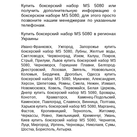
Купить боксерский набор MS 5080 или
получить дополнительную информацию о
боксерском наборе MS 5080, для этого просто
позвоните нашим менеджерам по указанным
телефонам.
Купить боксерский набор MS 5080 в регионах
Украины
Ивано-Франковск, Ужгород, Запорожье купить
боксерский набор MS 5080, Лубны, Желтые воды,
Светловодск, Червоноград, Изюм, Калуш, Покров,
Стрый, Прилуки, Львов купить боксерский набор MS
5080, Черноморск, Горишние Плавни, Белгород-
Днестровский, Лозовая, Звягель, Нововолынск,
Коломыя, Бердичев, Дрогобыч, Одесса купить
боксерский набор MS 5080, Мукачево, Александрия,
Херсон, Шепетовка, Ромны, Смела, Нежин, Измаил,
Новомосковск, Ковель, Первомайск, Белая Церковь,
Днепр купить боксерский набор MS 5080, Бровары,
Конотоп, Краматорск, Каменец-Подольский,
Каменское, Павлоград, Славянск, Винница, Полтава,
Харьков купить боксерский набор MS 5080, Марганец,
Фастов, Кропивницкий, Тернополь, Житомир,
Черкассы, Ровно, Хмельницкий, Кременчуг, Умань,
Киев купить боксерский набор MS 5080, Чернигов,
Луцк, Миргород, Ирпень, Черновцы, Николаев, Сумы,
Шостка, Борисполь, Ахтырка.