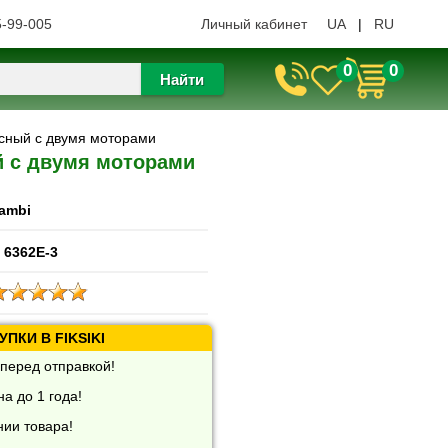
5-99-005
Личный кабинет
UA
|
RU
0
0
Найти
асный с двумя моторами
й с двумя моторами
ambi
 6362E-3
ПКИ В FIKSIKI
перед отправкой!
а до 1 года!
нии товара!