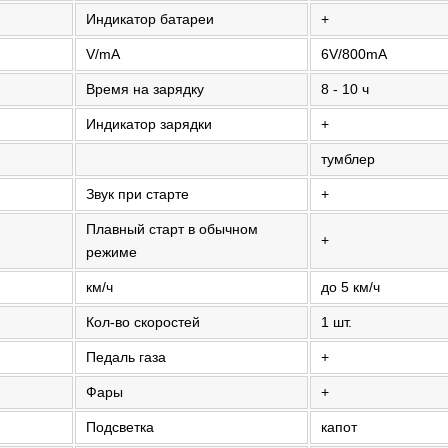
Индикатор батареи
+
V/mA
6V/800mA
Время на зарядку
8 - 10 ч
Индикатор зарядки
+
тумблер
Звук при старте
+
Плавный старт в обычном
+
режиме
км/ч
до 5 км/ч
Кол-во скоростей
1 шт.
Педаль газа
+
Фары
+
Подсветка
капот