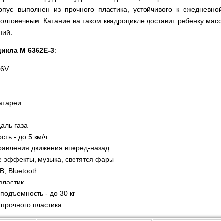
рпус выполнен из прочного пластика, устойчивого к ежедневной
олговечным. Катание на таком квадроцикле доставит ребенку масс
ний.
икла M 6362E-3
:
 6V
атареи
даль газа
ть - до 5 км/ч
равления движения вперед-назад
е эффекты, музыка, светятся фары
, Bluetooth
пластик
подъемность - до 30 кг
 прочного пластика