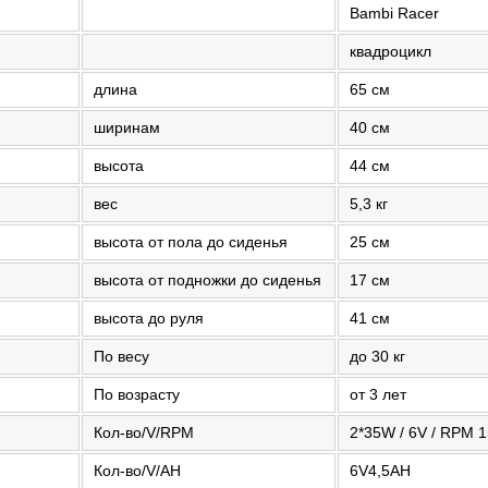
Bambi Racer
квадроцикл
длина
65 см
ширинам
40 см
высота
44 см
вес
5,3 кг
высота от пола до сиденья
25 см
высота от подножки до сиденья
17 см
высота до руля
41 см
По весу
до 30 кг
По возрасту
от 3 лет
Кол-во/V/RPM
2*35W / 6V / RPM 
Кол-во/V/AH
6V4,5AH