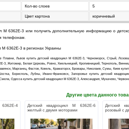
Кол-во слоев
5
Цвет картона
коричневый
кл M 6362E-3 или получить дополнительную информацию о детско
м телефонам.
л M 6362E-3 в регионах Украины
е Плавни, Львов купить детский квадроцикл M 6362E-3, Черноморск, Стрый, Лозова
2E-3, Житомир, Белая Церковь, Ровно, Хмельницкий, Кропивницкий, Тернополь, Винниц
авянск, Марганец, Фастов, Ковель, Краматорск, Бровары, Николаев, Сумы, Киев купить
Шостка, Борисполь, Лубны, Ивано-Франковск, Запорожье купить детский квадроц
Смела, Одесса купить детский квадроцикл M 6362E-3, Александрия, Мукачево, Червон
Другие цвета данного тов
 6362E-4
Детский квадроцикл M 6362E-6
Детский к
желтый с двумя моторами
розовый с д