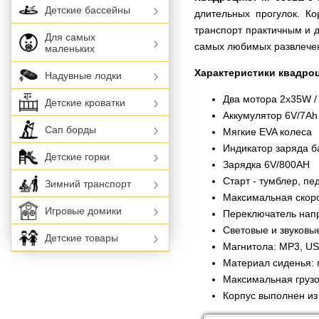
Детские бассейны
длительных прогулок. Ко
транспорт практичным и д
Для самых
самых любимых развлече
маленьких
Характеристики квадроц
Надувные лодки
Два мотора 2х35W /
Детские кроватки
Аккумулятор 6V/7Ah
Сап борды
Мягкие EVA колеса
Индикатор заряда б
Детские горки
Зарядка 6V/800AH
Старт - тумблер, пе
Зимний транспорт
Максимальная скорос
Игровые домики
Переключатель нап
Световые и звуковы
Детские товары
Магнитола: MP3, USB
Материал сиденья: 
Максимальная грузо
Корпус выполнен из