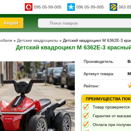
095 05-99-005
096 05-99-005
063 0
Акции
мобили
»
Детские квадроциклы
» Детский квадроцикл M 6362E-3 кр
Детский квадроцикл M 6362E-3 красны
Производитель:
B
Артикул товара:
M
Рейтинг:
ПРЕИМУЩЕСТВА ПОКУ
Товар проверяется 
Гарантия от магазин
Оплата при получе