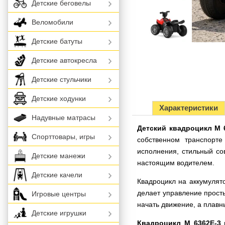
Детские беговелы
Веломобили
Детские батуты
Детские автокресла
Детские стульчики
Детские ходунки
Характеристики
Надувные матрасы
Детский квадроцикл M 
Спорттовары, игры
собственном транспорте
исполнения, стильный со
Детские манежи
настоящим водителем.
Детские качели
Квадроцикл на аккумулят
делает управление прост
Игровые центры
начать движение, а плавн
Детские игрушки
Квадроцикл M 6362E-3