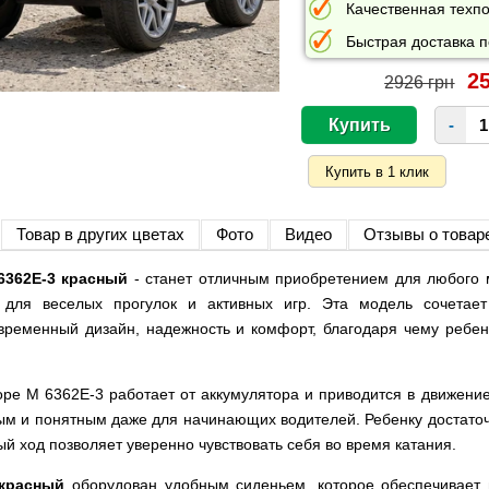
Качественная техпо
Быстрая доставка п
25
2926 грн
-
Товар в других цветах
Фото
Видео
Отзывы о товар
6362E-3 красный
- станет отличным приобретением для любого 
 для веселых прогулок и активных игр. Эта модель сочетает
временный дизайн, надежность и комфорт, благодаря чему ребен
оре M 6362E-3 работает от аккумулятора и приводится в движение
ым и понятным даже для начинающих водителей. Ребенку достаточ
ый ход позволяет уверенно чувствовать себя во время катания.
 красный
оборудован удобным сиденьем, которое обеспечивает