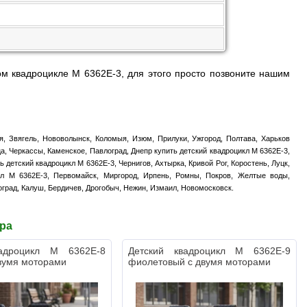
м квадроцикле M 6362E-3, для этого просто позвоните нашим
я, Звягель, Нововолынск, Коломыя, Изюм, Прилуки, Ужгород, Полтава, Харьков
а, Черкассы, Каменское, Павлоград, Днепр купить детский квадроцикл M 6362E-3,
 детский квадроцикл M 6362E-3, Чернигов, Ахтырка, Кривой Рог, Коростень, Луцк,
икл M 6362E-3, Первомайск, Миргород, Ирпень, Ромны, Покров, Желтые воды,
оград, Калуш, Бердичев, Дрогобыч, Нежин, Измаил, Новомосковск.
ара
вадроцикл M 6362E-8
Детский квадроцикл M 6362E-9
вумя моторами
фиолетовый с двумя моторами