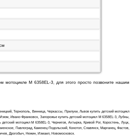
 см
м мотоцикле M 6358EL-3, для этого просто позвоните нашим
вницкий, Тернополь, Винница, Черкассы, Прилуки, Львов купить детский мотоцикл
 Изюм, Ивано-Франковск, Запорожье купить детский мотоцикл M 6358EL-3, Лубны,
детский мотоцикл M 6358EL-3, Чернигов, Ахтырка, Кривой Рог, Коростень, Луцк,
аменское, Павлоград, Каменец-Подольский, Конотоп, Славянск, Марганец, Фастов,
дичев, Дрогобыч, Нежин, Измаил, Новомосковск.