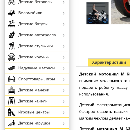
Детские беговелы
Веломобили
Детские батуты
Детские автокресла
Детские стульчики
Детские ходунки
Характеристики
Надувные матрасы
Детский мотоцикл M 6
Спорттовары, игры
внимание маленького гон
подарить ребенку массу 
Детские манежи
использования.
Детские качели
Детский электромотоци
быстрее освоить навыки
Игровые центры
мягким чехлом делает каж
Детские игрушки
Детский
мотоцикл M 63