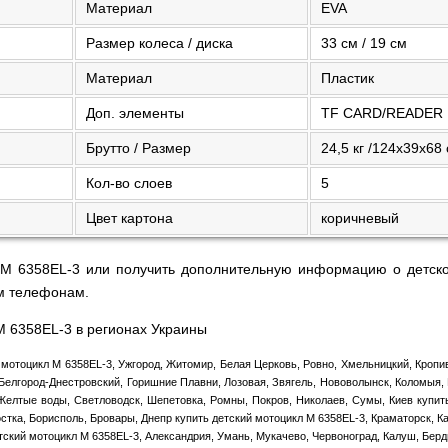
Материал
EVA
Размер колеса / диска
33 см / 19 см
Материал
Пластик
Доп. элементы
TF CARD/READER
Брутто / Размер
24,5 кг /124х39х68
Кол-во слоев
5
Цвет картона
коричневый
 M 6358EL-3 или получить дополнительную информацию о детско
м телефонам.
M 6358EL-3 в регионах Украины
 мотоцикл M 6358EL-3, Ужгород, Житомир, Белая Церковь, Ровно, Хмельницкий, Кропи
Белгород-Днестровский, Горишние Плавни, Лозовая, Звягель, Нововолынск, Коломыя,
елтые воды, Светловодск, Шепетовка, Ромны, Покров, Николаев, Сумы, Киев купить 
стка, Борисполь, Бровары, Днепр купить детский мотоцикл M 6358EL-3, Краматорск, К
тский мотоцикл M 6358EL-3, Александрия, Умань, Мукачево, Червоноград, Калуш, Бер