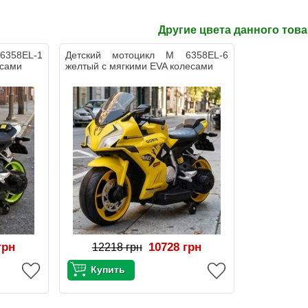
Другие цвета данного тов
6358EL-1
Детский мотоцикл M 6358EL-6
есами
желтый с мягкими EVA колесами
грн
10728 грн
12218 грн