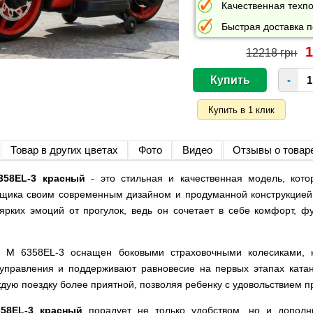
Качественная техпо
Быстрая доставка п
1
12218 грн
-
Товар в других цветах
Фото
Видео
Отзывы о товар
358EL-3 красный
- это стильная и качественная модель, кот
щика своим современным дизайном и продуманной конструкцией.
ярких эмоций от прогулок, ведь он сочетает в себе комфорт, ф
кл M 6358EL-3 оснащен боковыми страховочными колесиками, 
 управления и поддерживают равновесие на первых этапах ката
дую поездку более приятной, позволяя ребенку с удовольствием п
58EL-3 красный
порадует не только удобством, но и дополн