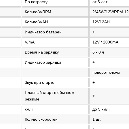
По возрасту
от 3 лет
Кол-во/V/RPM
2*45W/12V/RPM 12
Кол-во/V/AH
12V12AH
Индикатор батареи
+
V/mA
12V / 2000mA
Время на зарядку
6 - 8 ч
Индикатор зарядки
+
поворот ключа
Звук при старте
+
Плавный старт в обычном
+
режиме
км/ч
до 5 км/ч
Кол-во скоростей
1 шт.