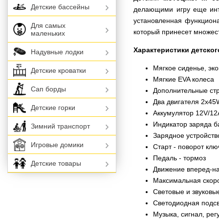
Детские бассейны
делающими игру еще инт
установленная функциона
Для самых
который принесет множес
маленьких
Характеристики детског
Надувные лодки
Мягкое сиденье, эк
Детские кроватки
Мягкие EVA колеса
Сап борды
Дополнительные ст
Два двигателя 2х45
Детские горки
Аккумулятор 12V/1
Индикатор заряда б
Зимний транспорт
Зарядное устройст
Игровые домики
Старт - поворот клю
Педаль - тормоз
Детские товары
Движение вперед-н
Максимальная скорос
Световые и звуковы
Светодиодная подс
Музыка, сигнал, рег