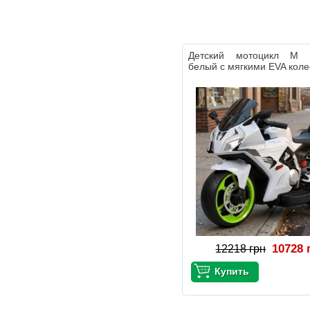
Детский мотоцикл M 
белый с мягкими EVA кол
10728 
12218 грн