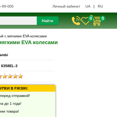
5-99-005
Личный кабинет
UA
|
RU
0
0
Найти
ый с мягкими EVA колесами
мягкими EVA колесами
ambi
 6358EL-3
ПКИ В FIKSIKI
перед отправкой!
а до 1 года!
нии товара!