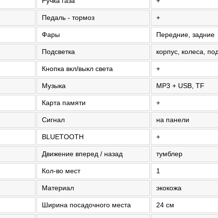
Ручка газа
+
Педаль - тормоз
+
Фары
Передние, задние
Подсветка
корпус, колеса, п
Кнопка вкл/выкл света
+
Музыка
MP3 + USB, TF
Карта памяти
+
Сигнал
на панели
BLUETOOTH
+
Движение вперед / назад
тумблер
Кол-во мест
1
Материал
экокожа
Ширина посадочного места
24 см