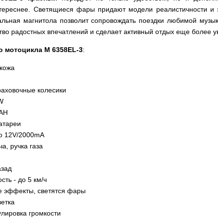
ереснее. Светящиеся фары придают модели реалистичности и 
льная магнитола позволит сопровождать поездки любимой музык
тво радостных впечатлений и сделает активный отдых еще более 
о мотоцикла M 6358EL-3
:
окожа
раховочные колесики
W
2AH
атареи
во 12V/2000mA
ча, ручка газа
азад
ть - до 5 км/ч
е эффекты, светятся фары
ветка
улировка громкости