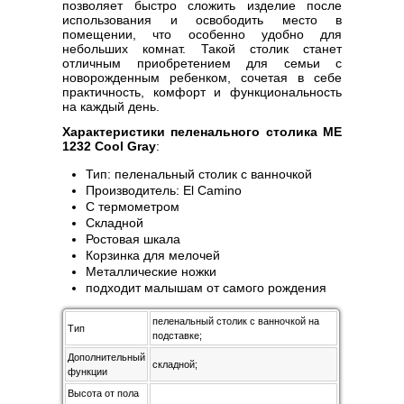
позволяет быстро сложить изделие после
использования и освободить место в
помещении, что особенно удобно для
небольших комнат. Такой столик станет
отличным приобретением для семьи с
новорожденным ребенком, сочетая в себе
практичность, комфорт и функциональность
на каждый день.
Характеристики пеленального столика ME
1232 Cool Gray
:
Тип: пеленальный столик с ванночкой
Производитель: El Camino
С термометром
Складной
Ростовая шкала
Корзинка для мелочей
Металлические ножки
подходит малышам от самого рождения
пеленальный столик с ванночкой на
Тип
подставке;
Дополнительный
складной;
функции
Высота от пола