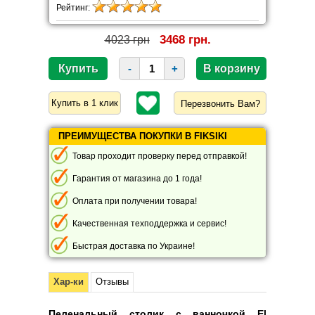
Рейтинг:
3468 грн.
4023 грн
-
+
Перезвонить Вам?
ПРЕИМУЩЕСТВА ПОКУПКИ В FIKSIKI
Товар проходит проверку перед отправкой!
Гарантия от магазина до 1 года!
Оплата при получении товара!
Качественная техподдержка и сервис!
Быстрая доставка по Украине!
Хар-ки
Отзывы
Пеленальный столик с ванночкой El