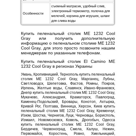
съемный матрасик, удобный слив,
электронный термометр, полочка для
Особенности
мелочей, корзина для игрушек, шланг
для слива воды
Купить пеленальный столик ME 1232 Cool
Gray или получить дополнительную
информацию о пеленальном столике ME 1232
Cool Gray, для этого просто позвоните нашим
менеджерам по указанным телефонам.
Купить пеленальный столик El Camino ME
1232 Cool Gray в регионах Украины
Умань, Кропивницкий, Тернополь купить пеленальный
столик ME 1232 Cool Gray, Марганец, Лубны,
Светловодск, Шепетовка, Фастов, Ромны, Покров,
Ирпень, Желтые воды, Славянск, Ивано-Франковск,
Днепр купить пеленальный столик ME 1232 Cool Gray,
Мукачево, Александрия, Краматорск, Павлоград,
Каменец-Подольский, Бровары, Конотоп, Ахтырка,
Кривой Рог, Полтава, Винница, Херсон, Киев купить
пеленальный столик ME 1232 Cool Gray, Кременчуг,
Изюм, Шостка, Чернигов, Луцк, Черновцы, Борисполь,
Измаил, Новомосковск, Ковель, Дрогобыч, Одесса
купить пеленальный столик ME 1232 Cool Gray,
Бердичев, Червоноград, Смела, Калуш, Нежин,
Первомайск, Коростень, Ровно, Хмельницкий,