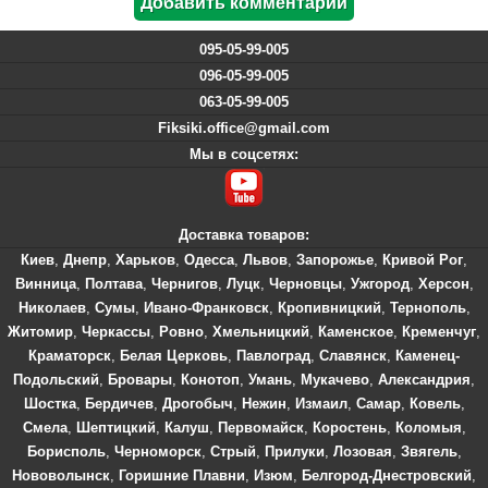
095-05-99-005
096-05-99-005
063-05-99-005
Fiksiki.office@gmail.com
Мы в соцсетях:
Доставка товаров:
Киев
,
Днепр
,
Харьков
,
Одесса
,
Львов
,
Запорожье
,
Кривой Рог
,
Винница
,
Полтава
,
Чернигов
,
Луцк
,
Черновцы
,
Ужгород
,
Херсон
,
Николаев
,
Сумы
,
Ивано-Франковск
,
Кропивницкий
,
Тернополь
,
Житомир
,
Черкассы
,
Ровно
,
Хмельницкий
,
Каменское
,
Кременчуг
,
Краматорск
,
Белая Церковь
,
Павлоград
,
Славянск
,
Каменец-
Подольский
,
Бровары
,
Конотоп
,
Умань
,
Мукачево
,
Александрия
,
Шостка
,
Бердичев
,
Дрогобыч
,
Нежин
,
Измаил
,
Самар
,
Ковель
,
Смела
,
Шептицкий
,
Калуш
,
Первомайск
,
Коростень
,
Коломыя
,
Борисполь
,
Черноморск
,
Стрый
,
Прилуки
,
Лозовая
,
Звягель
,
Нововолынск
,
Горишние Плавни
,
Изюм
,
Белгород-Днестровский
,