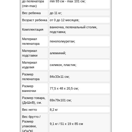
до пеленатора
min 93 см - max 101 см;
(min-max)
Вес ребенка
до 11 кг;
Возраст ребенка
от 0 до 12 месяцев;
ванночка, пеленальный столик,
Комплектация
подставка;
Материал
пенополиуретан;
пеленатора
Материал
алюминий;
подставки
Материал
силикон, пластик;
изделия
Размер
84х33х11 см;
пеленатора
Размер
77,5 х 48 x 20,5 см;
ванночки
Размер товара,
69х79х101 см;
(ДхШхВ), см.
Вес нетто
8,2 кг
Вес брутто /
Размер
9,1 кг / 51 х 19 х 85 см
упаковки,
(д*ш*в)