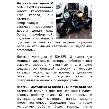
Детский мотоцикл M
5048EL-13 бежевый
-
имеет качественные
EVA колеса, они
отлично
амортизируют и
смягчают неровности
дороги делая езду
более комфортной,
сиденье у мотоцикла
сделано из экокожи, эта модель порадует
ребенка отличными световыми и звуковыми
эффектами.
Детский мотоцикл M 5048EL-13 имеет два
мощных двигателя, которые обеспечивают
высокую скорость и отличную тягу, а также
аккумулятор большой емкости с которым
кататься можно долгое время, в движение
байк приводится педалью газа, а
поворачивать можно с помощью руля.
Детский
мотоцикл M 5048EL-13 бежевый
это
отличный вариант для тех, кто хочет купить
своему ребенку стильный, качественный и
функциональный мотоцикл, данная модель
имеет три колеса, благодаря чему на таком
мотоцикле ребенку будет гораздо легче