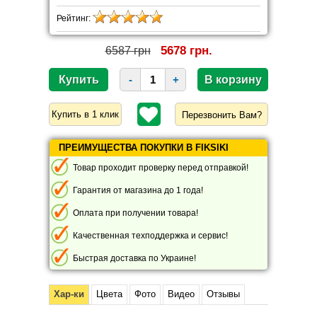
Рейтинг:
5678 грн.
6587 грн
-
+
Перезвонить Вам?
ПРЕИМУЩЕСТВА ПОКУПКИ В FIKSIKI
Товар проходит проверку перед отправкой!
Гарантия от магазина до 1 года!
Оплата при получении товара!
Качественная техподдержка и сервис!
Быстрая доставка по Украине!
Хар-ки
Цвета
Фото
Видео
Отзывы