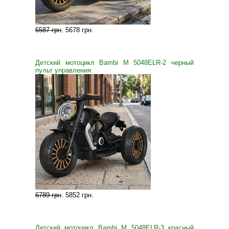
6587 грн
.
5678 грн
.
Детский мотоцикл Bambi M 5048ELR-2 черный
пульт управления
6789 грн
.
5852 грн
.
Детский мотоцикл Bambi M 5048ELR-3 красный