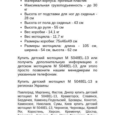
Материал корпуса: прочный пластик
Максимальная грузоподъемность - до 30
кг
Высота от подставки для ног до сиденья -
28 см
Высота от пола до сиденья - 43 см
Высота до руля - 55 см
Вес коробки - 14,1 кг
Вес мотоцикла - 11,7 кг
Размеры коробки: 75х46х49 см
Размеры мотоцикла: длина - 105 см,
ширина - 54 см, высота - 62 см
Купить детский мотоцикл M 5048EL-13 или
получить дополнительную информацию о
детском мотоцикле M 5048EL-13, для этого
просто позвоните нашим менеджерам по
указанным телефонам.
Купить детский мотоцикл M 5048EL-13 в
регионах Украины
Павлоград, Марганец, Фастов, Днепр купить детский
мотоцикл M 5048EL-13, Краматорск, Славянск,
Бердичев, Каменец-Подольский, Бровары, Конотоп,
Каменское, Николаев, Сумы, Киев купить детский
мотоцикл M 5048EL-13, Чернигов, Черновцы, Кривой
Рог, Коростень, Херсон, Кременчуг, Шостка,