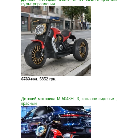
пульт управления
6789 грн
.
5852 грн
.
Детский мотоцикл M 5048EL-3, кожаное сиденье ,
красный