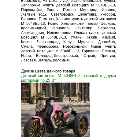
Борисполь, Ахтырка, Луцк, Ивано-Франковск, Лубны,
Запорожье купить детский мотоцикл M 5048EL-13,
Первомайск, Ромны, Покров, Миргород, Ирпень,
Желтые воды, Светловодск, Шепетовка, Ужгород,
Винница, Полтава, Харьков купить детский мотоцикл
M 5048EL-13, Ровно, Хмельницкий, Белая Церковь,
Кропивницкий, Тернополь, Житомир, Черкассы,
Александрия, Новомосковск, Одесса купить детский
мотоцикл M 5048EL-13, Умань, Нежин, Измаил,
Ковель, Червоноград, Калуш, Мукачево, Дрогобыч,
Смела, Черноморск, Нововолынск, Львов купить
детский мотоцикл M 5048EL-13, Горишние Плавни,
Изюм, Белгород-Днестровский, Стрый, Прилуки,
Лозовая, Звягель, Коломыя.
Другие цвета данного товара
Детский мотоцикл M 5048EL-8 розовый с двумя
моторами по 25 Вт