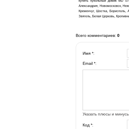
купить кукольный домик MD 078
Александрия, Новомосковск, Нежи
Кременчуг, Шостка, Борисполь, 
Звягель, Белая Церковь, Кропивн
Всего комментариев
:
0
Имя *:
Email *:
Указать плюсы и минус
Код *: