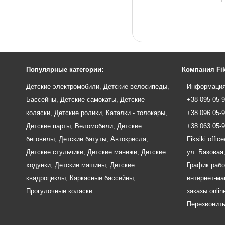
Популярные категории:
Компания Fik
Детские электромобили
,
Детские велосипеды
,
Информация
Бассейны
,
Детские самокаты
,
Детские
+38 095 05-
коляски
,
Детские ролики
,
Каталки - толокары
,
+38 096 05-
Детские парты
,
Веломобили
,
Детские
+38 063 05-
беговелы
,
Детские батуты
,
Автокресла
,
Fiksiki.offi
Детские стульчики
,
Детские манежи
,
Детские
ул. Базовая,
ходунки
,
Детские машины
,
Детские
График рабо
квадроциклы
,
Каркасные бассейны
,
интернет-маг
Прогулочные коляски
заказы onlin
Перезвонит