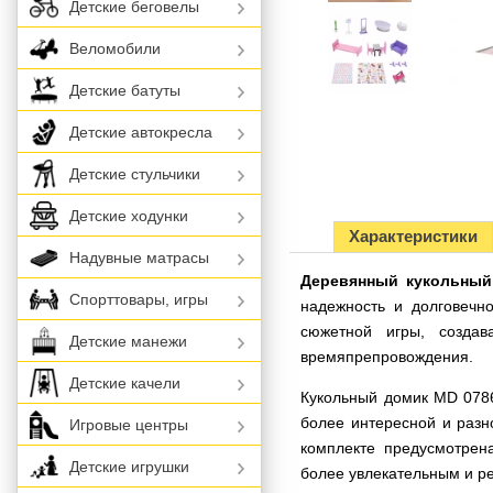
Детские беговелы
Веломобили
Детские батуты
Детские автокресла
Детские стульчики
Детские ходунки
Характеристики
Надувные матрасы
Деревянный кукольный
Спорттовары, игры
надежность и долговечн
сюжетной игры, созда
Детские манежи
времяпрепровождения.
Детские качели
Кукольный домик MD 0786
более интересной и разн
Игровые центры
комплекте предусмотрена
Детские игрушки
более увлекательным и р