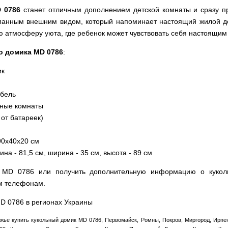
 0786
станет отличным дополнением детской комнаты и сразу п
анным внешним видом, который напоминает настоящий жилой дом
ю атмосферу уюта, где ребенок может чувствовать себя настоящим
о домика MD 0786
:
ик
ебель
чные комнаты
 от батареек)
90х40х20 см
на - 81,5 см, ширина - 35 см, высота - 89 см
к MD 0786 или получить дополнительную информацию о кукол
м телефонам.
MD 0786 в регионах Украины
жье купить кукольный домик MD 0786, Первомайск, Ромны, Покров, Миргород, Ирпен