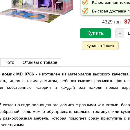
Качественная техпо
Быстрая доставка п
37
4329 грн
-
Фото
Отзывы о товаре
 домик MD 0786
- изготовлен из материалов высокого качества
ость, играя с таким домиком, ребенок сможет развивать фанта
вая собственные истории и каждый раз находя новые вари
 создан в виде полноценного домика с разными комнатами, благ
ообразной, ведь можно обустраивать спальню, гостиную или кух
 разнообразная мебель, которая помогает сразу приступить к 
еалистичным.