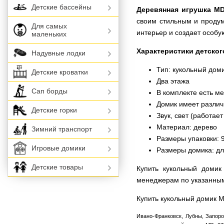
Детские бассейны
Деревянная игрушка MD
своим стильным и продум
Для самых
интерьер и создает особу
маленьких
Характеристики детског
Надувные лодки
Тип: кукольный дом
Детские кроватки
Два этажа
Сап борды
В комплекте есть м
Домик имеет разли
Детские горки
Звук, свет (работает
Материал: дерево
Зимний транспорт
Размеры упаковки: 
Игровые домики
Размеры домика: дли
Детские товары
Купить кукольный доми
менеджерам по указанны
Купить кукольный домик 
Ивано-Франковск, Лубны, Запоро