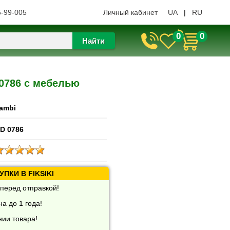
5-99-005
Личный кабинет
UA
|
RU
0
0
Найти
0786 с мебелью
ambi
D 0786
ПКИ В FIKSIKI
перед отправкой!
а до 1 года!
нии товара!