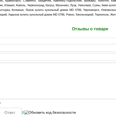
6, Краматорск, Славянск, Бердичев, Каменец-Подольский, Бровары, Конотоп, Ка
н, Измаил, Ковель, Червоноград, Калуш, Мукачево, Луцк, Николаев, Сумы, Киев купит
Ахтырка, Коломыя, Львов купить кукольный домик MD 0786, Черноморск, Нововолын
ицкий, Харьков купить кукольный домик MD 0786, Ровно, Хмельницкий, Тернополь, Жит
Отзывы о товаре
ы