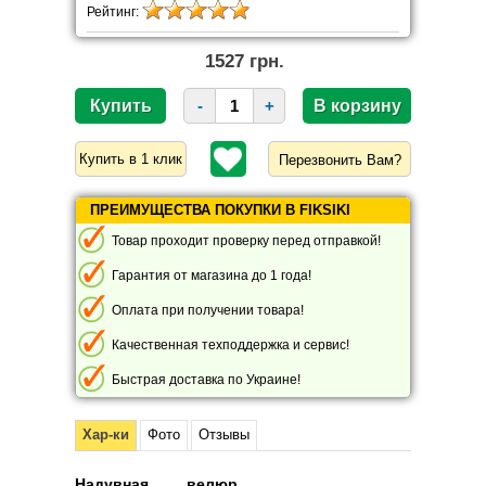
Рейтинг:
1527 грн.
-
+
Перезвонить Вам?
ПРЕИМУЩЕСТВА ПОКУПКИ В FIKSIKI
Товар проходит проверку перед отправкой!
Гарантия от магазина до 1 года!
Оплата при получении товара!
Качественная техподдержка и сервис!
Быстрая доставка по Украине!
Хар-ки
Фото
Отзывы
Надувная велюр