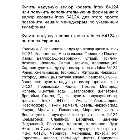
Купить надувную велюр кровать Intex 64124
или получить дополнительную информацию о
велюр кровати Intex 64124, для этого просто
позвоните нашим менеджерам по указанным
телефонам.
Купить надувную велюр кровать Intex 64124 в
регионах Украины
Коломыя, Львов купить надувную велюр кровать Intex
64124, Черноморск, Нововолынск, Горишние Плавни,
Изюм, Белгород-Днестровский, Стрый, Прилуки,
Лозовая, Звягель, Белая Церковь, Кропивницкий,
Харьков купить надувную велюр кровать Intex 64124,
Ровно, Хмельницкий, Тернополь, Житомир, Черкассы,
Ужгород, Винница, Полтава, Ивано-Франковск, Лубны,
Запорожье купить надувную велюр кровать Intex
64124, Первомайск, Ромны, Покров, Миргород,
Ирпень, Желтые воды, Светловодск, Шепетовка,
Дрогобыч, Смела, Одесса купить надувную велюр
кровать Intex 64124, Умань, Александрия,
Новомосковск, Нежин, Измаил, Ковель, Червоноград,
Калуш, Мукачево, Павлоград, Марганец, Фастов,
Днепр купить надувную велюр кровать Intex 64124,
Краматорск, Славянск, Бердичев, Каменец-
Подольский, Бровары, Конотоп, Каменское, Луцк,
Николаев, Сумы, Киев купить надувную велюр кровать
Intex 64124, Чернигов, Черновцы, Кривой Рог,
Коростень, Херсон, Кременчуг, Шостка, Борисполь,