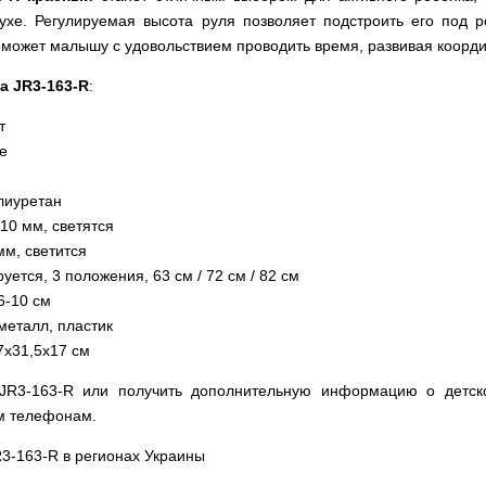
ухе. Регулируемая высота руля позволяет подстроить его под р
оможет малышу с удовольствием проводить время, развивая коорди
а JR3-163-R
:
т
ke
лиуретан
10 мм, светятся
мм, светится
уется, 3 положения, 63 см / 72 см / 82 см
6-10 см
металл, пластик
7х31,5х17 см
 JR3-163-R или получить дополнительную информацию о детск
м телефонам.
R3-163-R в регионах Украины