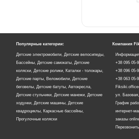
Популярные категории:
Компания Fik
Детские электромобили
,
Детские велосипеды
,
Информация
Бассейны
,
Детские самокаты
,
Детские
+38 095 05-
коляски
,
Детские ролики
,
Каталки - толокары
,
+38 096 05-
Детские парты
,
Веломобили
,
Детские
+38 063 05-
беговелы
,
Детские батуты
,
Автокресла
,
Fiksiki.offi
Детские стульчики
,
Детские манежи
,
Детские
ул. Базовая,
ходунки
,
Детские машины
,
Детские
График рабо
квадроциклы
,
Каркасные бассейны
,
интернет-маг
Прогулочные коляски
заказы onlin
Перезвонит