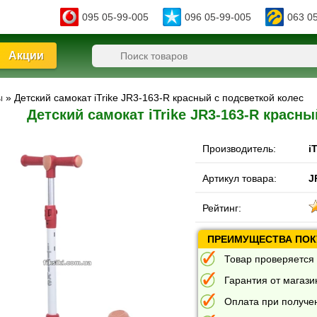
095 05-99-005
096 05-99-005
063 0
Акции
ы
» Детский самокат iTrike JR3-163-R красный с подсветкой колес
Детский самокат iTrike JR3-163-R красн
Производитель:
i
Артикул товара:
J
Рейтинг:
ПРЕИМУЩЕСТВА ПОКУ
Товар проверяется 
Гарантия от магазин
Оплата при получе