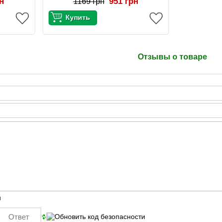
рн
951 грн
1169 грн
Отзывы о товаре
ы