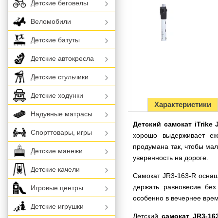
Детские беговелы
Веломобили
Детские батуты
Детские автокресла
Детские стульчики
Детские ходунки
Характеристики
Надувные матрасы
Детский самокат iTrike
Спорттовары, игры
хорошо выдерживает еж
продумана так, чтобы мал
Детские манежи
уверенность на дороге.
Детские качели
Самокат JR3-163-R оснащ
держать равновесие без
Игровые центры
особенно в вечернее врем
Детские игрушки
Детский
самокат JR3-16