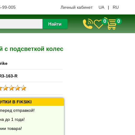
5-99-005
Личный кабинет
UA
|
RU
0
0
Найти
ый с подсветкой колес
Trike
R3-163-R
ПКИ В FIKSIKI
перед отправкой!
а до 1 года!
нии товара!