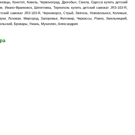
рновцы, Конотоп, Ковель, Червоноград, Дрогобыч, Смела, Одесса купить детский
м, Ивано-Франковск, Шепетовка, Тернополь купить детский самокат JR3-163-R,
детский самокат JR3-163-R, Черноморск, Стрый, Звягель, Нововолынск, Коломыя,
уки, Лозовая, Миргород, Запорожье, Житомир, Черкассы, Ровно, Хмельницкий,
ольский, Бровары, Умань, Мукачево, Александрия.
ара