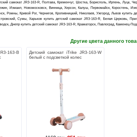
тский самокат JR3-163-R, Полтава, Кременчуг, Шостка, Борисполь, Ирпень, Луцк, Че
ежин, Измаил, Новомосковск, Винница, Херсон, Калуш, Первомайск, Коростень, Изю
ск, Ромны, Кривой Рог, Чернигов, Кропивницкий, Николаев, Ужгород, Львов купить 
тровский, Сумы, Харьков купить детский самокат JR3-163-R, Белая Церковь, Прил
одск, Днепр купить детский самокат JR3-163-R, Краматорск, Павлоград, Каменец-Под
Другие цвета данного тов
JR3-163-B
Детский самокат iTrike JR3-163-W
с
белый с подсветкой колес