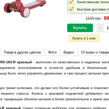
Качественная техпо
Быстрая доставка п
89
1105 грн
-
Товар в других цветах
Фото
Видео
Отзывы о товар
 JR3-163-R красный
- выполнен из качественных и надежных мате
едневное использование и остается удобным и безопасным 
ышу было легко управлять движением, а сам процесс катания прин
ен тремя колесами, что делает его более устойчивым и помогает
 лишнего стресса. Колеса с красивой подсветкой добавляют ин
я, превращая обычное катание в более увлекательное и яркое зан
3-R красный
станет отличным выбором для активного ребенка,