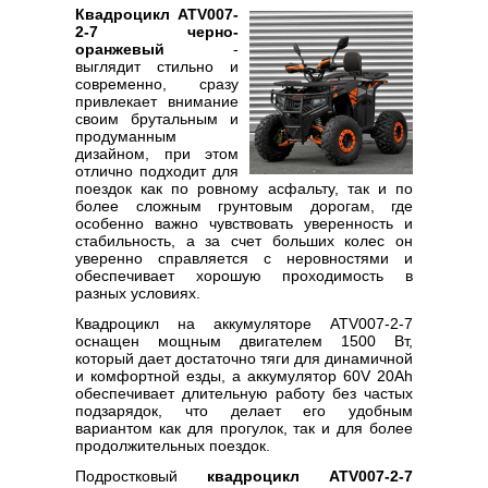
Квадроцикл ATV007-
2-7 черно-
оранжевый
-
выглядит стильно и
современно, сразу
привлекает внимание
своим брутальным и
продуманным
дизайном, при этом
отлично подходит для
поездок как по ровному асфальту, так и по
более сложным грунтовым дорогам, где
особенно важно чувствовать уверенность и
стабильность, а за счет больших колес он
уверенно справляется с неровностями и
обеспечивает хорошую проходимость в
разных условиях.
Квадроцикл на аккумуляторе ATV007-2-7
оснащен мощным двигателем 1500 Вт,
который дает достаточно тяги для динамичной
и комфортной езды, а аккумулятор 60V 20Ah
обеспечивает длительную работу без частых
подзарядок, что делает его удобным
вариантом как для прогулок, так и для более
продолжительных поездок.
Подростковый
квадроцикл ATV007-2-7