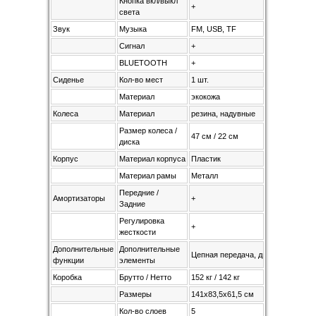
Кнопка вкл/выкл
+
света
Звук
Музыка
FM, USB, TF
Сигнал
+
BLUETOOTH
+
Сиденье
Кол-во мест
1 шт.
Материал
экокожа
Колеса
Материал
резина, надувные
Размер колеса /
47 см / 22 см
диска
Корпус
Материал корпуса
Пластик
Материал рамы
Металл
Передние /
Амортизаторы
+
Задние
Регулировка
+
жесткости
Дополнительные
Дополнительные
Цепная передача, дисковые тормоз
функции
элементы
Коробка
Брутто / Нетто
152 кг / 142 кг
Размеры
141x83,5х61,5 см
Кол-во слоев
5