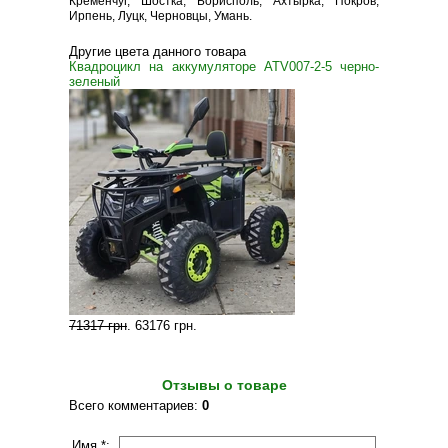
Кременчуг, Шостка, Борисполь, Ахтырка, Покров,
Ирпень, Луцк, Черновцы, Умань.
Другие цвета данного товара
Квадроцикл на аккумуляторе ATV007-2-5 черно-
зеленый
71317 грн
.
63176 грн
.
Отзывы о товаре
Всего комментариев
:
0
Имя *: