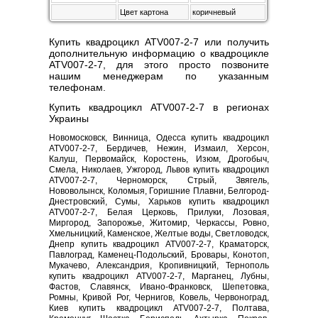
Цвет картона
коричневый
Купить квадроцикл ATV007-2-7 или получить
дополнительную информацию о квадроцикле
ATV007-2-7, для этого просто позвоните
нашим менеджерам по указанным
телефонам.
Купить квадроцикл ATV007-2-7 в регионах
Украины
Новомосковск, Винница, Одесса купить квадроцикл
ATV007-2-7, Бердичев, Нежин, Измаил, Херсон,
Калуш, Первомайск, Коростень, Изюм, Дрогобыч,
Смела, Николаев, Ужгород, Львов купить квадроцикл
ATV007-2-7, Черноморск, Стрый, Звягель,
Нововолынск, Коломыя, Горишние Плавни, Белгород-
Днестровский, Сумы, Харьков купить квадроцикл
ATV007-2-7, Белая Церковь, Прилуки, Лозовая,
Миргород, Запорожье, Житомир, Черкассы, Ровно,
Хмельницкий, Каменское, Желтые воды, Светловодск,
Днепр купить квадроцикл ATV007-2-7, Краматорск,
Павлоград, Каменец-Подольский, Бровары, Конотоп,
Мукачево, Александрия, Кропивницкий, Тернополь
купить квадроцикл ATV007-2-7, Марганец, Лубны,
Фастов, Славянск, Ивано-Франковск, Шепетовка,
Ромны, Кривой Рог, Чернигов, Ковель, Червоноград,
Киев купить квадроцикл ATV007-2-7, Полтава,