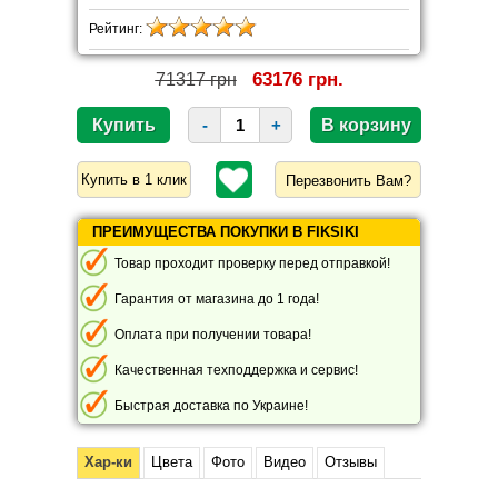
Рейтинг:
63176 грн.
71317 грн
-
+
Перезвонить Вам?
ПРЕИМУЩЕСТВА ПОКУПКИ В FIKSIKI
Товар проходит проверку перед отправкой!
Гарантия от магазина до 1 года!
Оплата при получении товара!
Качественная техподдержка и сервис!
Быстрая доставка по Украине!
Хар-ки
Цвета
Фото
Видео
Отзывы