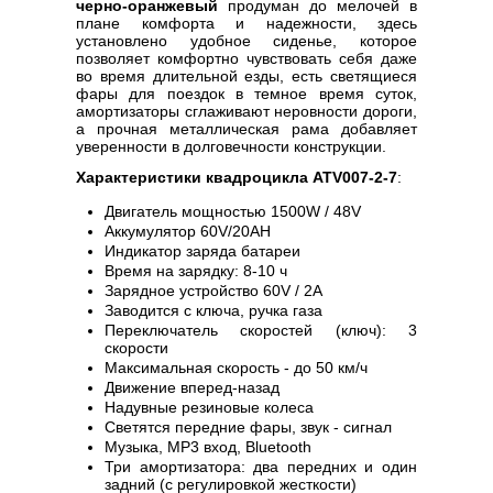
черно-оранжевый
продуман до мелочей в
плане комфорта и надежности, здесь
установлено удобное сиденье, которое
позволяет комфортно чувствовать себя даже
во время длительной езды, есть светящиеся
фары для поездок в темное время суток,
амортизаторы сглаживают неровности дороги,
а прочная металлическая рама добавляет
уверенности в долговечности конструкции.
Характеристики квадроцикла ATV007-2-7
:
Двигатель мощностью 1500W / 48V
Аккумулятор 60V/20AH
Индикатор заряда батареи
Время на зарядку: 8-10 ч
Зарядное устройство 60V / 2A
Заводится с ключа, ручка газа
Переключатель скоростей (ключ): 3
скорости
Максимальная скорость - до 50 км/ч
Движение вперед-назад
Надувные резиновые колеса
Светятся передние фары, звук - сигнал
Музыка, MP3 вход, Bluetooth
Три амортизатора: два передних и один
задний (с регулировкой жесткости)