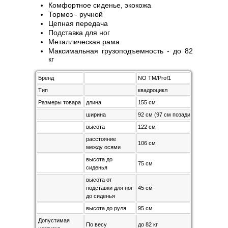
Комфортное сиденье, экокожа
Тормоз - ручной
Цепная передача
Подставка для ног
Металлическая рама
Максимальная грузоподъемность - до 82
кг
Бренд
NO TM/Prof1
Тип
квадроцикл
Размеры товара
длина
155 см
ширина
92 см (97 см позади)
высота
122 см
расстояние
106 см
между осями
высота до
75 см
сиденья
высота от
подставки для ног
45 см
до сиденья
высота до руля
95 см
Допустимая
По весу
до 82 кг