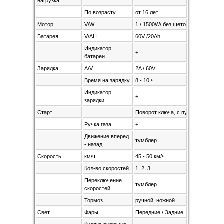
нагрузка
По возрасту
от 16 лет
Мотор
V/W
1 / 1500W/ без щеточный BRUSH
Батарея
V/AH
60V /20Ah
Индикатор
+
батареи
Зарядка
A/V
2A / 60V
Время на зарядку
8 - 10 ч
Индикатор
+
зарядки
Старт
Поворот ключа, с пульта
Ручка газа
+
Движение вперед
тумблер
- назад
Скорость
км/ч
45 - 50 км/ч
Кол-во скоростей
1, 2, 3
Переключение
тумблер
скоростей
Тормоз
ручной, ножной
Свет
Фары
Передние / Задние