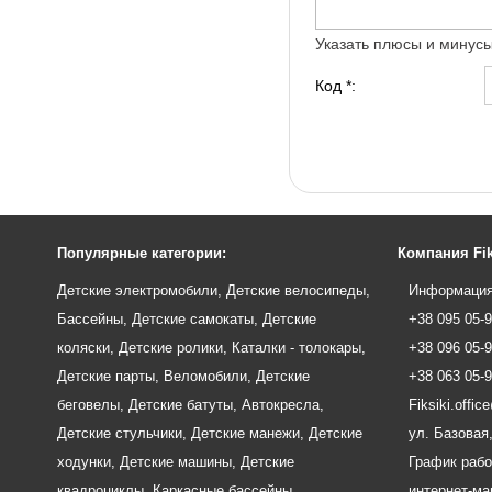
Указать плюсы и минус
Код *:
Популярные категории:
Компания Fik
Детские электромобили
,
Детские велосипеды
,
Информация
Бассейны
,
Детские самокаты
,
Детские
+38 095 05-
коляски
,
Детские ролики
,
Каталки - толокары
,
+38 096 05-
Детские парты
,
Веломобили
,
Детские
+38 063 05-
беговелы
,
Детские батуты
,
Автокресла
,
Fiksiki.offi
Детские стульчики
,
Детские манежи
,
Детские
ул. Базовая,
ходунки
,
Детские машины
,
Детские
График рабо
квадроциклы
,
Каркасные бассейны
,
интернет-маг