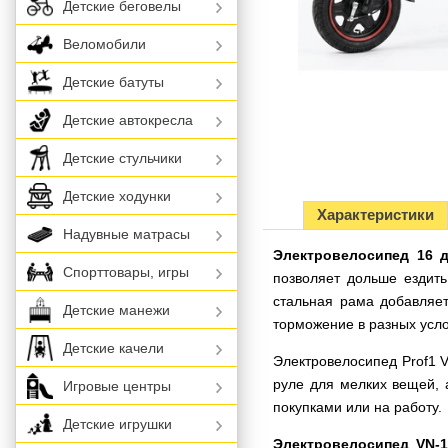
Детские беговелы
Веломобили
Детские батуты
Детские автокресла
Детские стульчики
Детские ходунки
Характеристики
Надувные матрасы
Электровелосипед 16 д
Спорттовары, игры
позволяет дольше ездит
стальная рама добавляет
Детские манежи
торможение в разных усл
Детские качели
Электровелосипед Prof1 V
руле для мелких вещей, а
Игровые центры
покупками или на работу.
Детские игрушки
Электровелосипед VN-1