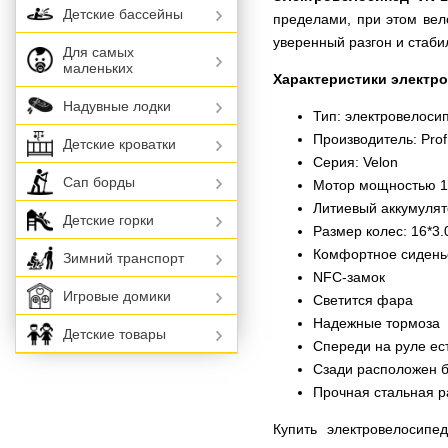
Детские бассейны
пределами, при этом вел
уверенный разгон и стаби
Для самых
маленьких
Характеристики электр
Надувные лодки
Тип: электровелоси
Производитель: Pro
Детские кроватки
Серия: Velon
Сап борды
Мотор мощностью 1
Литиевый аккумуля
Детские горки
Размер колес: 16*3.
Комфортное сидень
Зимний транспорт
NFC-замок
Игровые домики
Светится фара
Надежные тормоза
Детские товары
Спереди на руле ес
Сзади расположен 
Прочная стальная 
Купить электровелосипе