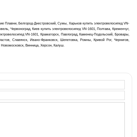
ние Плавни, Белгород-Днестровский, Сумы, Харьков купить электровелосипед VN-
овель, Червоноград, Киев купить электровелосипед VN-1601, Полтава, Кременчуг,
ектровелосипед VN-1601, Краматорск, Павлоград, Каменец-Подольский, Бровары,
астов, Славянск, Ивано-Франковск, Шепетовка, Ромны, Кривой Рог, Чернигов,
 Новомосковск, Винница, Херсон, Калуш.