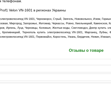
м телефонам.
Prof1 Velon VN-1601 в регионах Украины
 электровелосипед VN-1601, Черноморск, Стрый, Звягель, Нововолынск, Изюм, Гориш
озовая, Миргород, Запорожье, Житомир, Черкассы, Ровно, Хмельницкий, Каменское, К
кров, Ирпень, Луцк, Черновцы, Коломыя, Желтые воды, Светловодск, Днепр купить эл
, Кропивницкий, Тернополь купить электровелосипед VN-1601, Марганец, Лубны, Ф
электровелосипед VN-1601, Первомайск, Коростень, Умань, Бердичев, Нежин, Измаил,
Отзывы о товаре