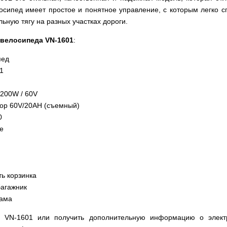
осипед имеет простое и понятное управление, с которым легко 
льную тягу на разных участках дороги.
овелосипеда VN-1601
:
пед
f1
200W / 60V
тор 60V/20AH (съемный)
0
е
ть корзинка
багажник
рама
д VN-1601 или получить дополнительную информацию о элект