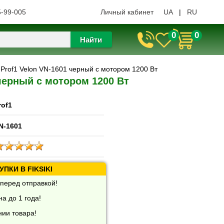
5-99-005
Личный кабинет
UA
|
RU
0
0
Найти
 Prof1 Velon VN-1601 черный с мотором 1200 Вт
 черный с мотором 1200 Вт
rof1
N-1601
ПКИ В FIKSIKI
перед отправкой!
а до 1 года!
нии товара!