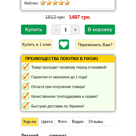
Рейтинг:
1497 грн.
1812 грн
-
+
Перезвонить Вам?
ПРЕИМУЩЕСТВА ПОКУПКИ В FIKSIKI
Товар проходит проверку перед отправкой!
Гарантия от магазина до 1 года!
Оплата при получении товара!
Качественная техподдержка и сервис!
Быстрая доставка по Украине!
Хар-ки
Цвета
Фото
Видео
Отзывы
Детский самокат