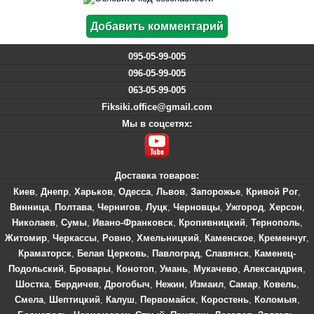
095-05-99-005
096-05-99-005
063-05-99-005
Fiksiki.office@gmail.com
Мы в соцсетях:
Доставка товаров:
Киев
,
Днепр
,
Харьков
,
Одесса
,
Львов
,
Запорожье
,
Кривой Рог
,
Винница
,
Полтава
,
Чернигов
,
Луцк
,
Черновцы
,
Ужгород
,
Херсон
,
Николаев
,
Сумы
,
Ивано-Франковск
,
Кропивницкий
,
Тернополь
,
Житомир
,
Черкассы
,
Ровно
,
Хмельницкий
,
Каменское
,
Кременчуг
,
Краматорск
,
Белая Церковь
,
Павлоград
,
Славянск
,
Каменец-
Подольский
,
Бровары
,
Конотоп
,
Умань
,
Мукачево
,
Александрия
,
Шостка
,
Бердичев
,
Дрогобыч
,
Нежин
,
Измаил
,
Самар
,
Ковель
,
Смела
,
Шептицкий
,
Калуш
,
Первомайск
,
Коростень
,
Коломыя
,