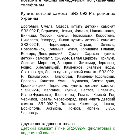
позвоните нашим менеджерам по указанным
телефонам.
Купить детский самокат SR2-092-P в регионах
Украины
Дрогобыч, Смела, Одесса купить детский самокат
SR2-092-P, Бердичев, Нежин, Измаил, Новомосковск,
Винница, Херсон, Калуш, Первомайск, Коростень,
Николаев, Ужгород, Львов купить детский самокат
SR2-092-P, Черноморск, Стрый, Звягель,
Нововолынск, Коломыя, Изюм, Горишние Плавни,
Белгород-Днестровский, Сумы, Харьков купить
детский самокат SR2-092-P, Белая Церковь, Прилуки,
Лозовая, Миргород, Запорожье, Житомир, Черкассы,
Ровно, Хмельницкий, Каменское, Желтые воды,
Светловодск, Днепр купить детский самокат SR2-092-
P, Краматорск, Павлоград, Каменец-Подольский,
Бровары, Конотоп, Умань, Мукачево, Александрия,
Кропивницкий, Тернополь купить детский самокат
SR2-092-P, Марганец, Лубны, Фастов, Славянск,
Ивано-Франковск, Шепетовка, Ромны, Кривой Рог,
Чернигов, Ковель, Червоноград, Киев купить детский
самокат SR2-092-P, Полтава, Кременчуг, Шостка,
Борисполь, Ахтырка, Покров, Ирпень, Луцк,
Черновцы.
Другие цвета данного товара
Детский самокат iTrike SR2-092-V фиолетовый с
подсветкой колес