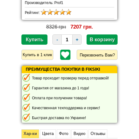
Производитель: Prof1
Рейтинг:
7207 грн.
8326 грн
-
+
Перезвонить Вам?
ПРЕИМУЩЕСТВА ПОКУПКИ В FIKSIKI
Товар проходит проверку перед отправкой!
Гарантия от магазина до 1 года!
Оплата при получении товара!
Качественная техподдержка и сервис!
Быстрая доставка по Украине!
Хар-ки
Цвета
Фото
Видео
Отзывы