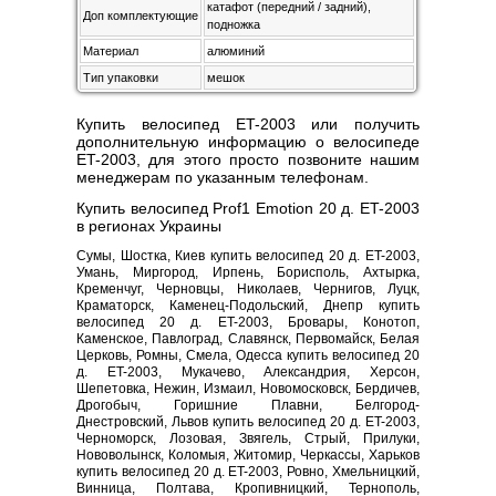
катафот (передний / задний),
Доп комплектующие
подножка
Материал
алюминий
Тип упаковки
мешок
Купить велосипед ET-2003 или получить
дополнительную информацию о велосипеде
ET-2003, для этого просто позвоните нашим
менеджерам по указанным телефонам.
Купить велосипед Prof1 Emotion 20 д. ET-2003
в регионах Украины
Сумы, Шостка, Киев купить велосипед 20 д. ET-2003,
Умань, Миргород, Ирпень, Борисполь, Ахтырка,
Кременчуг, Черновцы, Николаев, Чернигов, Луцк,
Краматорск, Каменец-Подольский, Днепр купить
велосипед 20 д. ET-2003, Бровары, Конотоп,
Каменское, Павлоград, Славянск, Первомайск, Белая
Церковь, Ромны, Смела, Одесса купить велосипед 20
д. ET-2003, Мукачево, Александрия, Херсон,
Шепетовка, Нежин, Измаил, Новомосковск, Бердичев,
Дрогобыч, Горишние Плавни, Белгород-
Днестровский, Львов купить велосипед 20 д. ET-2003,
Черноморск, Лозовая, Звягель, Стрый, Прилуки,
Нововолынск, Коломыя, Житомир, Черкассы, Харьков
купить велосипед 20 д. ET-2003, Ровно, Хмельницкий,
Винница, Полтава, Кропивницкий, Тернополь,