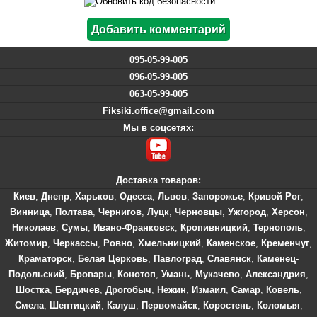
095-05-99-005
096-05-99-005
063-05-99-005
Fiksiki.office@gmail.com
Мы в соцсетях:
Доставка товаров:
Киев
,
Днепр
,
Харьков
,
Одесса
,
Львов
,
Запорожье
,
Кривой Рог
,
Винница
,
Полтава
,
Чернигов
,
Луцк
,
Черновцы
,
Ужгород
,
Херсон
,
Николаев
,
Сумы
,
Ивано-Франковск
,
Кропивницкий
,
Тернополь
,
Житомир
,
Черкассы
,
Ровно
,
Хмельницкий
,
Каменское
,
Кременчуг
,
Краматорск
,
Белая Церковь
,
Павлоград
,
Славянск
,
Каменец-
Подольский
,
Бровары
,
Конотоп
,
Умань
,
Мукачево
,
Александрия
,
Шостка
,
Бердичев
,
Дрогобыч
,
Нежин
,
Измаил
,
Самар
,
Ковель
,
Смела
,
Шептицкий
,
Калуш
,
Первомайск
,
Коростень
,
Коломыя
,