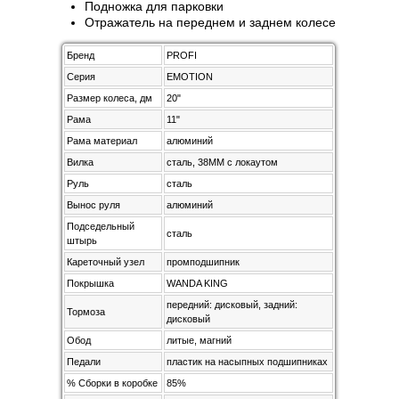
Подножка для парковки
Отражатель на переднем и заднем колесе
Бренд
PROFI
Серия
EMOTION
Размер колеса, дм
20"
Рама
11"
Рама материал
алюминий
Вилка
сталь, 38MM с локаутом
Руль
сталь
Вынос руля
алюминий
Подседельный
сталь
штырь
Кареточный узел
промподшипник
Покрышка
WANDA KING
передний: дисковый, задний:
Тормоза
дисковый
Обод
литые, магний
Педали
пластик на насыпных подшипниках
% Сборки в коробке
85%