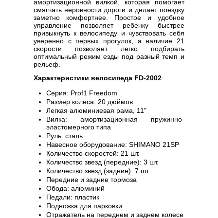
амортизационной вилкой, которая помогает
смягчать неровности дороги и делает поездку
заметно комфортнее. Простое и удобное
управление позволяет ребенку быстрее
привыкнуть к велосипеду и чувствовать себя
уверенно с первых прогулок, а наличие 21
скорости позволяет легко подбирать
оптимальный режим езды под разный темп и
рельеф.
Характеристики велосипеда FD-2002
:
Серия: Prof1 Freedom
Размер колеса: 20 дюймов
Легкая алюминиевая рама, 11"
Вилка: амортизационная пружинно-
эластомерного типа
Руль: сталь
Навесное оборудование: SHIMANO 21SP
Количество скоростей: 21 шт.
Количество звезд (передние): 3 шт.
Количество звезд (задние): 7 шт.
Передние и задние тормоза
Обода: алюминий
Педали: пластик
Подножка для парковки
Отражатель на переднем и заднем колесе