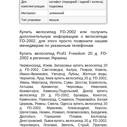
Доп.
катафот (передний / задний / колеса),
комплектующие
подножка
Материал
алюминий
Тип упаковки
мешок
Купить велосипед FD-2002 или получить
дополнительную информацию о велосипеде
FD-2002, для этого просто позвоните нашим
менеджерам по указанным телефонам.
Купить велосипед Prof1 Freedom 20 д. FD-
2002 в регионах Украины
Червоноград, Изюм, Запорожье купить велосипед 20
д. FD-2002, Светловодск, Калуш, Покров, Ковель,
Ивано-Франковск, Ужгород, Лубны, Желтые воды,
Чернигов, Луцк, Киев купить велосипед 20 д. FD-2002,
Умань, Миргород, Ирпень, Сумы, Шостка, Борисполь,
Ахтырка, Кременчуг, Черновцы, Николаев,
Краматорск, Каменец-Подольский, Днепр купить
велосипед 20 д. FD-2002, Бровары, Конотоп,
Каменское, Павлоград, Славянск, Первомайск, Белая
Церковь, Ромны, Смела, Одесса купить велосипед 20
д. FD-2002, Мукачево, Александрия, Херсон,
Шепетовка, Нежин, Измаил, Новомосковск, Бердичев,
Дрогобыч, Горишние Плавни, Белгород-
Днестровский, Львов купить велосипед 20 д. FD-2002,
Черноморск, Лозовая, Звягель, Стрый, Прилуки,