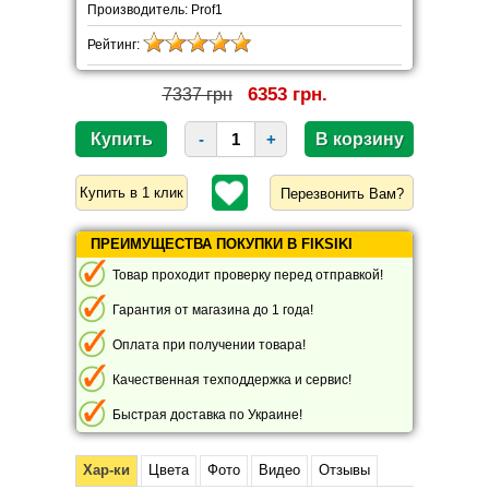
Производитель: Prof1
Рейтинг:
6353 грн.
7337 грн
-
+
Перезвонить Вам?
ПРЕИМУЩЕСТВА ПОКУПКИ В FIKSIKI
Товар проходит проверку перед отправкой!
Гарантия от магазина до 1 года!
Оплата при получении товара!
Качественная техподдержка и сервис!
Быстрая доставка по Украине!
Хар-ки
Цвета
Фото
Видео
Отзывы