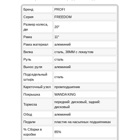
Бренд
PROFI
Серия
FREEDOM
Размер колеса,
20"
дм
Рама
11"
Рама материал
алюминий
Вилка
сталь, 38MM с локаутом
Руль
сталь
Вынос руля
алюминий
Подседельный
сталь
штырь
Кареточный узел
промподшипник
Покрышка
WANDA KING
передний: дисковый, задний:
Тормоза
дисковый
Обод
алюминий
Педали
пластик на насыпных подшипниках
% Сборки в
85%
коробке