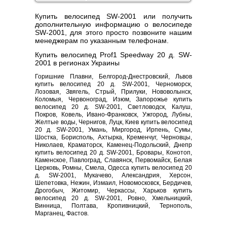
Купить велосипед SW-2001 или получить
дополнительную информацию о велосипеде
SW-2001, для этого просто позвоните нашим
менеджерам по указанным телефонам.
Купить велосипед Prof1 Speedway 20 д. SW-
2001 в регионах Украины
Горишние Плавни, Белгород-Днестровский, Львов
купить велосипед 20 д. SW-2001, Черноморск,
Лозовая, Звягель, Стрый, Прилуки, Нововолынск,
Коломыя, Червоноград, Изюм, Запорожье купить
велосипед 20 д. SW-2001, Светловодск, Калуш,
Покров, Ковель, Ивано-Франковск, Ужгород, Лубны,
Желтые воды, Чернигов, Луцк, Киев купить велосипед
20 д. SW-2001, Умань, Миргород, Ирпень, Сумы,
Шостка, Борисполь, Ахтырка, Кременчуг, Черновцы,
Николаев, Краматорск, Каменец-Подольский, Днепр
купить велосипед 20 д. SW-2001, Бровары, Конотоп,
Каменское, Павлоград, Славянск, Первомайск, Белая
Церковь, Ромны, Смела, Одесса купить велосипед 20
д. SW-2001, Мукачево, Александрия, Херсон,
Шепетовка, Нежин, Измаил, Новомосковск, Бердичев,
Дрогобыч, Житомир, Черкассы, Харьков купить
велосипед 20 д. SW-2001, Ровно, Хмельницкий,
Винница, Полтава, Кропивницкий, Тернополь,
Марганец, Фастов.