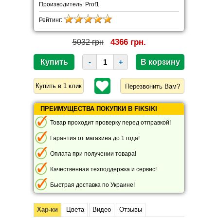
Производитель: Prof1
Рейтинг:
4366 грн.
5032 грн
-
+
Перезвонить Вам?
ПРЕИМУЩЕСТВА ПОКУПКИ В FIKSIKI
Товар проходит проверку перед отправкой!
Гарантия от магазина до 1 года!
Оплата при получении товара!
Качественная техподдержка и сервис!
Быстрая доставка по Украине!
Хар-ки
Цвета
Видео
Отзывы