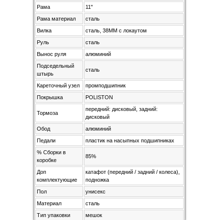
Рама
11"
Рама материал
сталь
Вилка
сталь, 38MM с локаутом
Руль
сталь
Вынос руля
алюминий
Подседельный
сталь
штырь
Кареточный узел
промподшипник
Покрышка
POLISTON
передний: дисковый, задний:
Тормоза
дисковый
Обод
алюминий
Педали
пластик на насыпных подшипниках
% Сборки в
85%
коробке
Доп
катафот (передний / задний / колеса),
комплектующие
подножка
Пол
унисекс
Материал
сталь
Тип упаковки
мешок