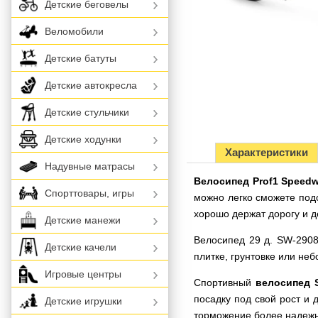
Детские беговелы
Веломобили
Детские батуты
Детские автокресла
Детские стульчики
Детские ходунки
Характеристики
Надувные матрасы
Велосипед Prof1 Speedw
Спорттовары, игры
можно легко сможете подо
хорошо держат дорогу и д
Детские манежи
Велосипед 29 д. SW-2908
Детские качели
плитке, грунтовке или н
Игровые центры
Спортивный
велосипед 
посадку под свой рост и 
Детские игрушки
торможение более надежн