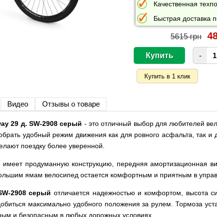
Качественная техпо
Быстрая доставка п
48
5615 грн
-
Видео
Отзывы о товаре
ay 29 д. SW-2908 серый
- это отличный выбор для любителей вел
брать удобный режим движения как для ровного асфальта, так и 
елают поездку более уверенной.
 имеет продуманную конструкцию, передняя амортизационная вил
ебольшим ямам велосипед остается комфортным и приятным в упра
SW-2908 серый
отличается надежностью и комфортом, высота си
добиться максимально удобного положения за рулем. Тормоза уста
ым и безопасным в любых дорожных условиях.