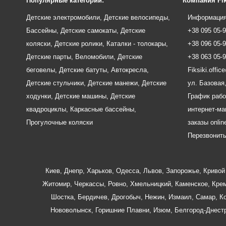
Популярные категории:
Компания Fik
Детские электромобили
,
Детские велосипеды
,
Информация
Бассейны
,
Детские самокаты
,
Детские
+38 095 05-
коляски
,
Детские ролики
,
Каталки - толокары
,
+38 096 05-
Детские парты
,
Веломобили
,
Детские
+38 063 05-
беговелы
,
Детские батуты
,
Автокресла
,
Fiksiki.offi
Детские стульчики
,
Детские манежи
,
Детские
ул. Базовая,
ходунки
,
Детские машины
,
Детские
График рабо
квадроциклы
,
Каркасные бассейны
,
интернет-маг
Прогулочные коляски
заказы onlin
Перезвонит
Киев
,
Днепр
,
Харьков
,
Одесса
,
Львов
,
Запорожье
,
Кривой 
Житомир
,
Черкассы
,
Ровно
,
Хмельницкий
,
Каменское
,
Крем
Шостка
,
Бердичев
,
Дрогобыч
,
Нежин
,
Измаил
,
Самар
,
К
Нововолынск
,
Горишние Плавни
,
Изюм
,
Белгород-Днест