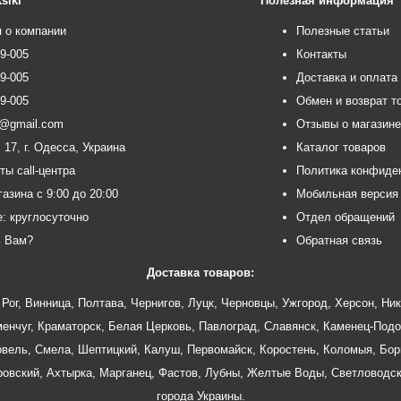
siki
Полезная информация
 о компании
Полезные статьи
99-005
Контакты
99-005
Доставка и оплата
99-005
Обмен и возврат т
ce@gmail.com
Отзывы о магазин
 17, г. Одесса, Украина
Каталог товаров
ты call-центра
Политика конфиде
азина с 9:00 до 20:00
Мобильная версия
e: круглосуточно
Отдел обращений
ь Вам?
Обратная связь
Доставка товаров:
Рог
,
Винница
,
Полтава
,
Чернигов
,
Луцк
,
Черновцы
,
Ужгород
,
Херсон
,
Ник
енчуг
,
Краматорск
,
Белая Церковь
,
Павлоград
,
Славянск
,
Каменец-Подо
овель
,
Смела
,
Шептицкий
,
Калуш
,
Первомайск
,
Коростень
,
Коломыя
,
Бор
ровский
,
Ахтырка
,
Марганец
,
Фастов
,
Лубны
,
Желтые Воды
,
Светловодс
города Украины.