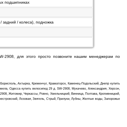
ых подшипниках
/ задний / колеса), подножка
W-2908, для этого просто позвоните нашим менеджерам по
 Борисполь, Ахтырка, Кременчуг, Краматорск, Каменец-Подольский, Днепр купить
мела, Одесса купить велосипед 29 д. SW-2908, Мукачево, Александрия, Херсон,
-2908, Житомир, Черкассы, Ровно, Хмельницкий, Винница, Полтава, Кропивницкий,
нестровский, Лозовая, Звягель, Стрый, Прилуки, Лубны, Желтые воды, Запорожье