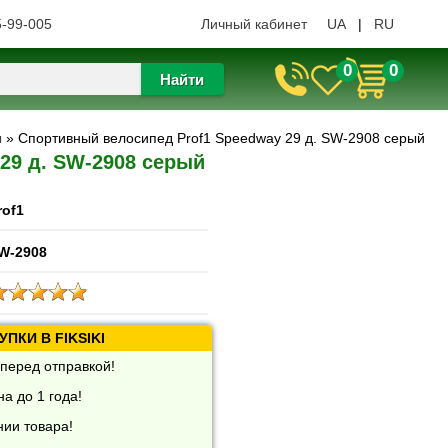
5-99-005
Личный кабинет
UA
|
RU
0
0
Найти
ы
» Спортивный велосипед Prof1 Speedway 29 д. SW-2908 серый
29 д. SW-2908 серый
rof1
W-2908
ПКИ В FIKSIKI
перед отправкой!
а до 1 года!
нии товара!