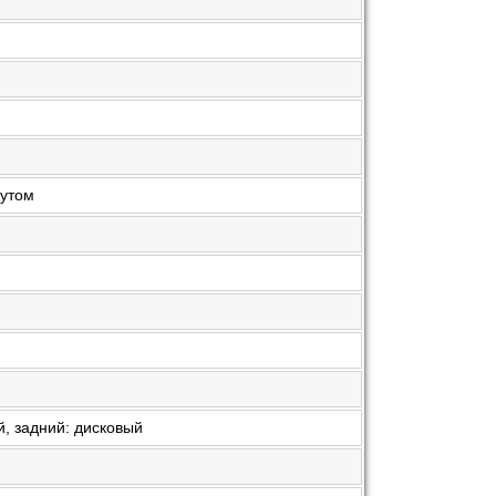
аутом
й, задний: дисковый