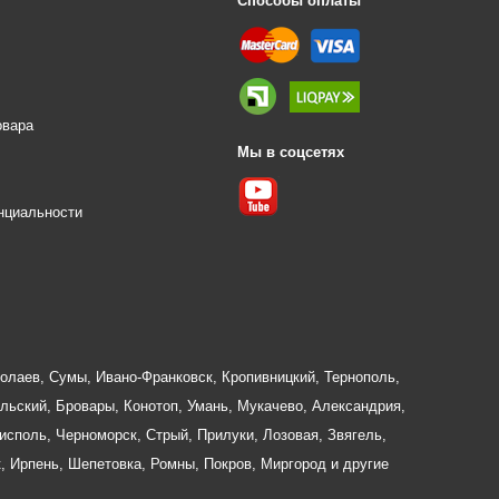
Способы оплаты
овара
Мы в соцсетях
е
нциальности
олаев
,
Сумы
,
Ивано-Франковск
,
Кропивницкий
,
Тернополь
,
льский
,
Бровары
,
Конотоп
,
Умань
,
Мукачево
,
Александрия
,
исполь
,
Черноморск
,
Стрый
,
Прилуки
,
Лозовая
,
Звягель
,
к
,
Ирпень
,
Шепетовка
,
Ромны
,
Покров
,
Миргород
и другие