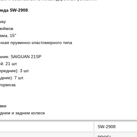
педа SW-2908
:
way
дюймов
ама, 15"
нная пружинно-эластомерного типа
ание: SAIGUAN 21SP
й: 21 шт.
ередние): 3 шт.
дние): 7 шт.
тормоза
вки
днем и заднем колесе
SW-2908