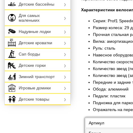
Детские бассейны
Характеристики велоси
Для самых
маленьких
Серия: Prof1 Speed
Размер колеса: 29 
Надувные лодки
Прочная стальная р
Вилка: амортизацио
Детские кроватки
Руль: сталь
Сап борды
Навесное оборудов
Количество скоросте
Детские горки
Количество звезд (п
Количество звезд (за
Зимний транспорт
Передние и задние 
Игровые домики
Обода: алюминий
Педали: пластик
Детские товары
Подножка для парко
Отражатель на пере
Артикул