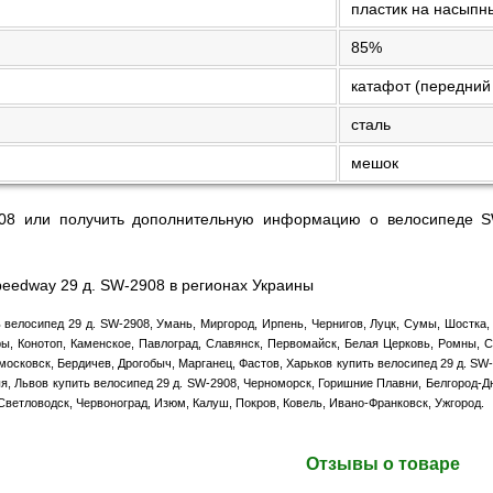
пластик на насыпн
85%
катафот (передний 
сталь
мешок
08 или получить дополнительную информацию о велосипеде S
peedway 29 д. SW-2908 в регионах Украины
 велосипед 29 д. SW-2908, Умань, Миргород, Ирпень, Чернигов, Луцк, Сумы, Шостка,
ры, Конотоп, Каменское, Павлоград, Славянск, Первомайск, Белая Церковь, Ромны, С
осковск, Бердичев, Дрогобыч, Марганец, Фастов, Харьков купить велосипед 29 д. SW
, Львов купить велосипед 29 д. SW-2908, Черноморск, Горишние Плавни, Белгород-Д
 Светловодск, Червоноград, Изюм, Калуш, Покров, Ковель, Ивано-Франковск, Ужгород.
Отзывы о товаре