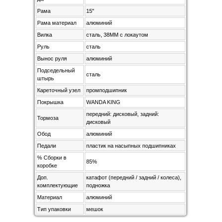
Рама
15"
Рама материал
алюминий
Вилка
сталь, 38MM с локаутом
Руль
сталь
Вынос руля
алюминий
Подседельный
сталь
штырь
Кареточный узел
промподшипник
Покрышка
WANDA KING
передний: дисковый, задний:
Тормоза
дисковый
Обод
алюминий
Педали
пластик на насыпных подшипниках
% Сборки в
85%
коробке
Доп.
катафот (передний / задний / колеса),
комплектующие
подножка
Материал
алюминий
Тип упаковки
мешок