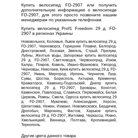
Купить велосипед FD-2907 или получить
дополнительную информацию о велосипеде
FD-2907, для этого просто позвоните нашим
менеджерам по указанным телефонам.
Купить велосипед Prof1 Freedom 29 д. FD-
2907 в регионах Украины
Нововолынск, Коломыя, Львов купить велосипед 29 д.
FD-2907, Черноморск, Горишние Плавни, Белгород-
Днестровский, Лозовая, Звягель, Стрый, Прилуки,
Лубны, Желтые воды, Запорожье купить велосипед
29 д. FD-2907, Светловодск, Червоноград, Изюм,
Калуш, Покров, Ковель, Ивано-Франковск, Ужгород,
Черновцы, Николаев, Киев купить велосипед 29 д. FD-
2907, Умань, Миргород, Ирпень, Чернигов, Луцк,
Сумы, Шостка, Борисполь, Ахтырка, Кременчуг,
Краматорск, Каменец-Подольский, Днепр купить
велосипед 29 д. FD-2907, Бровары, Конотоп,
Каменское, Павлоград, Славянск, Первомайск, Белая
Церковь, Ромны, Смела, Одесса купить велосипед 29
д. FD-2907, Мукачево, Александрия, Херсон,
Шепетовка, Нежин, Измаил, Новомосковск, Бердичев,
Дрогобыч, Марганец, Фастов, Харьков купить
велосипед 29 д. FD-2907, Житомир, Черкассы, Ровно,
Хмельницкий, Винница, Полтава, Кропивницкий,
Тернополь.
Другие цвета данного товара