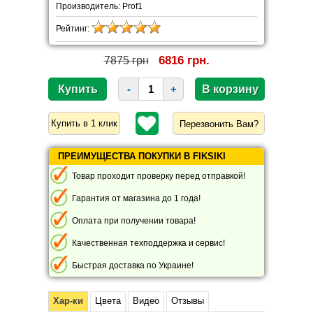
Производитель: Prof1
Рейтинг:
6816 грн.
7875 грн
-
+
Перезвонить Вам?
ПРЕИМУЩЕСТВА ПОКУПКИ В FIKSIKI
Товар проходит проверку перед отправкой!
Гарантия от магазина до 1 года!
Оплата при получении товара!
Качественная техподдержка и сервис!
Быстрая доставка по Украине!
Хар-ки
Цвета
Видео
Отзывы