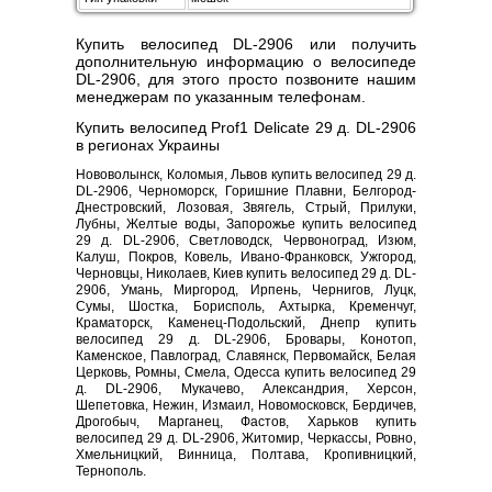
Купить велосипед DL-2906 или получить
дополнительную информацию о велосипеде
DL-2906, для этого просто позвоните нашим
менеджерам по указанным телефонам.
Купить велосипед Prof1 Delicate 29 д. DL-2906
в регионах Украины
Нововолынск, Коломыя, Львов купить велосипед 29 д.
DL-2906, Черноморск, Горишние Плавни, Белгород-
Днестровский, Лозовая, Звягель, Стрый, Прилуки,
Лубны, Желтые воды, Запорожье купить велосипед
29 д. DL-2906, Светловодск, Червоноград, Изюм,
Калуш, Покров, Ковель, Ивано-Франковск, Ужгород,
Черновцы, Николаев, Киев купить велосипед 29 д. DL-
2906, Умань, Миргород, Ирпень, Чернигов, Луцк,
Сумы, Шостка, Борисполь, Ахтырка, Кременчуг,
Краматорск, Каменец-Подольский, Днепр купить
велосипед 29 д. DL-2906, Бровары, Конотоп,
Каменское, Павлоград, Славянск, Первомайск, Белая
Церковь, Ромны, Смела, Одесса купить велосипед 29
д. DL-2906, Мукачево, Александрия, Херсон,
Шепетовка, Нежин, Измаил, Новомосковск, Бердичев,
Дрогобыч, Марганец, Фастов, Харьков купить
велосипед 29 д. DL-2906, Житомир, Черкассы, Ровно,
Хмельницкий, Винница, Полтава, Кропивницкий,
Тернополь.