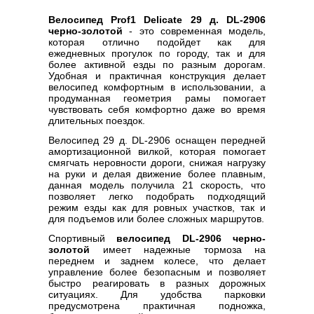
Велосипед Prof1 Delicate 29 д. DL-2906
черно-золотой
- это современная модель,
которая отлично подойдет как для
ежедневных прогулок по городу, так и для
более активной езды по разным дорогам.
Удобная и практичная конструкция делает
велосипед комфортным в использовании, а
продуманная геометрия рамы помогает
чувствовать себя комфортно даже во время
длительных поездок.
Велосипед 29 д. DL-2906 оснащен передней
амортизационной вилкой, которая помогает
смягчать неровности дороги, снижая нагрузку
на руки и делая движение более плавным,
данная модель получила 21 скорость, что
позволяет легко подобрать подходящий
режим езды как для ровных участков, так и
для подъемов или более сложных маршрутов.
Спортивный
велосипед DL-2906 черно-
золотой
имеет надежные тормоза на
переднем и заднем колесе, что делает
управление более безопасным и позволяет
быстро реагировать в разных дорожных
ситуациях. Для удобства парковки
предусмотрена практичная подножка,