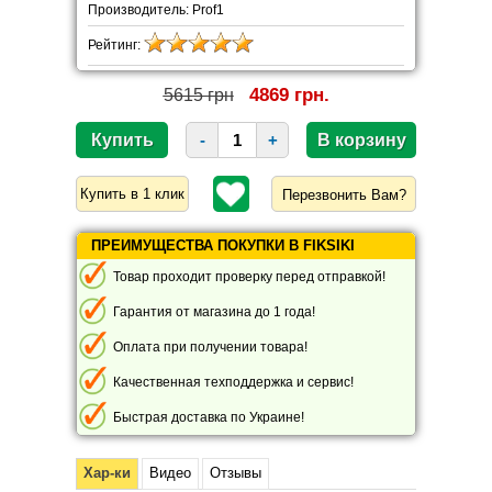
Производитель: Prof1
Рейтинг:
4869 грн.
5615 грн
-
+
Перезвонить Вам?
ПРЕИМУЩЕСТВА ПОКУПКИ В FIKSIKI
Товар проходит проверку перед отправкой!
Гарантия от магазина до 1 года!
Оплата при получении товара!
Качественная техподдержка и сервис!
Быстрая доставка по Украине!
Хар-ки
Видео
Отзывы