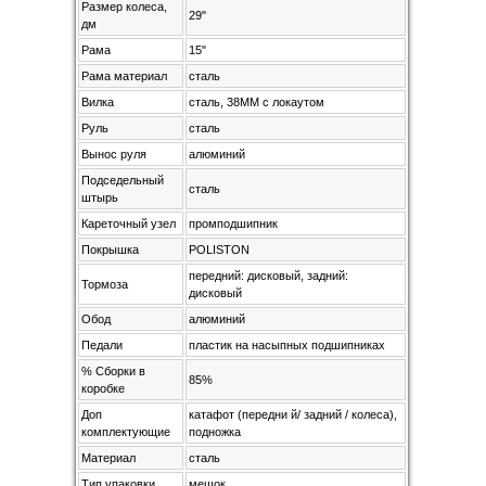
Размер колеса,
29"
дм
Рама
15"
Рама материал
сталь
Вилка
сталь, 38MM с локаутом
Руль
сталь
Вынос руля
алюминий
Подседельный
сталь
штырь
Кареточный узел
промподшипник
Покрышка
POLISTON
передний: дисковый, задний:
Тормоза
дисковый
Обод
алюминий
Педали
пластик на насыпных подшипниках
% Сборки в
85%
коробке
Доп
катафот (передни й/ задний / колеса),
комплектующие
подножка
Материал
сталь
Тип упаковки
мешок