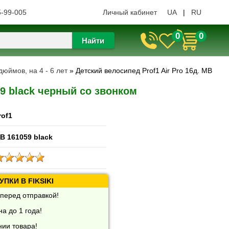
5-99-005
Личный кабинет
UA
|
RU
0
0
Найти
юймов, на 4 - 6 лет
» Детский велосипед Prof1 Air Pro 16д. MB
59 black черный со звонком
rof1
B 161059 black
ПКИ В FIKSIKI
перед отправкой!
а до 1 года!
нии товара!