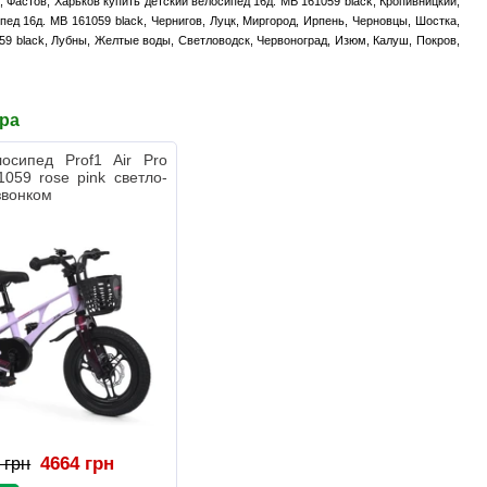
 Фастов, Харьков купить детский велосипед 16д. MB 161059 black, Кропивницкий,
ед 16д. MB 161059 black, Чернигов, Луцк, Миргород, Ирпень, Черновцы, Шостка,
59 black, Лубны, Желтые воды, Светловодск, Червоноград, Изюм, Калуш, Покров,
ара
лосипед Prof1 Air Pro
059 rose pink светло-
звонком
4664 грн
 грн