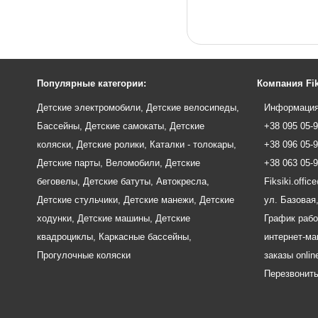
Популярные категории:
Компания Fik
Детские электромобили
,
Детские велосипеды
,
Информация
Бассейны
,
Детские самокаты
,
Детские
+38 095 05-
коляски
,
Детские ролики
,
Каталки - толокары
,
+38 096 05-
Детские парты
,
Веломобили
,
Детские
+38 063 05-
беговелы
,
Детские батуты
,
Автокресла
,
Fiksiki.offi
Детские стульчики
,
Детские манежи
,
Детские
ул. Базовая,
ходунки
,
Детские машины
,
Детские
График рабо
квадроциклы
,
Каркасные бассейны
,
интернет-маг
Прогулочные коляски
заказы onlin
Перезвонит