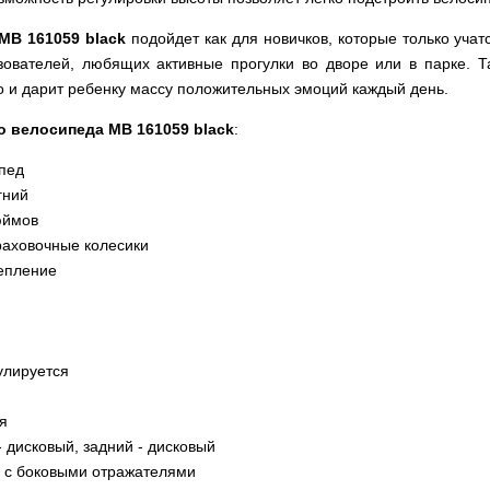
MB 161059 black
подойдет как для новичков, которые только учатс
ователей, любящих активные прогулки во дворе или в парке. Т
о и дарит ребенку массу положительных эмоций каждый день.
о велосипеда MB 161059 black
:
ипед
гний
юймов
раховочные колесики
репление
улируется
я
 дисковый, задний - дисковый
 с боковыми отражателями