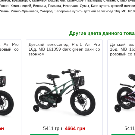
Конотоп, Краматорск, Каменец-Подольский, Каменское, Павлоград, Славянск, Марганец,
овно, Хмельницкий, Винница, Полтава, Николаев, Сумы, Киев купить детский велосип
Умань, Ивано-Франковск, Ужгород, Запорожье купить детский велосипед 16д. MB 1610
Другие цвета данного тов
1 Air Pro
Детский велосипед Prof1 Air Pro
Детский ве
зовый со
16д. MB 161059 dark green хаки со
16д. MB 161
звонком
розовый со 
рн
4664 грн
5411 грн
5411