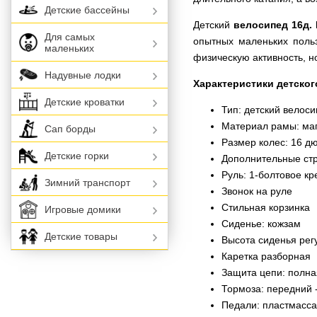
Детские бассейны
Детский
велосипед 16д. 
Для самых
опытных маленьких польз
маленьких
физическую активность, н
Надувные лодки
Характеристики детског
Детские кроватки
Тип: детский велос
Материал рамы: ма
Сап борды
Размер колес: 16 д
Детские горки
Дополнительные ст
Руль: 1-болтовое к
Зимний транспорт
Звонок на руле
Стильная корзинка
Игровые домики
Сиденье: кожзам
Детские товары
Высота сиденья рег
Каретка разборная
Защита цепи: полна
Тормоза: передний -
Педали: пластмасса