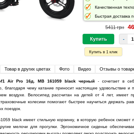
Качественная техпо
Быстрая доставка п
46
5411 грн
-
Товар в других цветах
Фото
Видео
Отзывы о товар
of1 Air Pro 16д. MB 161059 black черный
- сочетает в себ
, благодаря чему катание приносит настоящее удовольствие и п
ем воздухе. Велосипед рассчитан на детей от 4 лет, имеет 
страховочные колесики помогают быстрее научиться держать рав
х поездок.
1059 black имеет стильную корзинку, в которую ребенок сможет
другие мелочи для прогулки. Эргономичное сиденье обеспечив
озможность регулировки высоты позволяет легко подстроить велоси