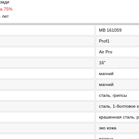
сзади
на 75%
4 лет
MB 161059
Prof1
Air Pro
16"
магний
магний
сталь, грипсы
сталь, 1-болтовое 
крашенная сталь, 
эко кожа
резина