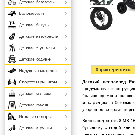
Детские беговелы
Веломобили
Детские батуты
Детские автокресла
Детские стульчики
Детские ходунки
Характеристики
Надувные матрасы
Детский велосипед Pr
Спорттовары, игры
продуманную конструкцию
Детские манежи
больше времени на свеж
конструкцию, а боковые 
Детские качели
увереннее во время первы
Игровые центры
Велосипед детский MB 16
бутылочку с водой или 
Детские игрушки
длительного катания, а в