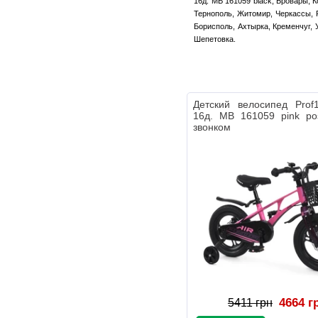
16д. MB 161059 black, Бровары, 
Тернополь, Житомир, Черкассы, Р
Борисполь, Ахтырка, Кременчуг, 
Шепетовка.
Детский велосипед Prof
16д. MB 161059 pink ро
звонком
4664 г
5411 грн