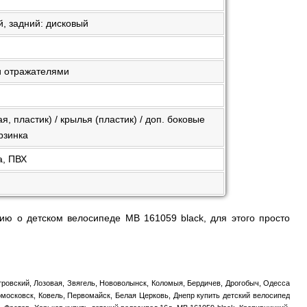
й, задний: дисковый
и отражателями
я, пластик) / крылья (пластик) / доп. боковые
орзинка
а, ПВХ
ию о детском велосипеде MB 161059 black, для этого просто
тровский, Лозовая, Звягель, Нововолынск, Коломыя, Бердичев, Дрогобыч, Одесса
омосковск, Ковель, Первомайск, Белая Церковь, Днепр купить детский велосипед