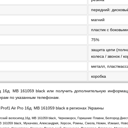
передний: дисковы
магний
пластик с боковым
75%
защита цепи (полна
колеса / звонок / к
металл, пластмасс
коробка
д 16д. MB 161059 black или получить дополнительную информац
ерам по указанным телефонам.
Prof1 Air Pro 16д. MB 161059 black в регионах Украины
тский велосипед 16д. MB 161059 black, Черноморск, Горишние Плавни, Белгород-Днес
B 161059 black, Мукачево, Александрия, Херсон, Ромны, Смела, Нежин, Измаил, Нов