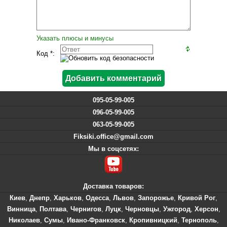
Указать плюсы и минусы
Код *:
095-05-99-005
096-05-99-005
063-05-99-005
Fiksiki.office@gmail.com
Мы в соцсетях:
Доставка товаров:
Киев
,
Днепр
,
Харьков
,
Одесса
,
Львов
,
Запорожье
,
Кривой Рог
,
Винница
,
Полтава
,
Чернигов
,
Луцк
,
Черновцы
,
Ужгород
,
Херсон
,
Николаев
,
Сумы
,
Ивано-Франковск
,
Кропивницкий
,
Тернополь
,