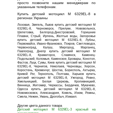
просто позвоните нашим менеджерам по
указанным телефонам.
Купить детский мотоцикл M 6329EL-8 в
регионах Украины
Лозовая, Звягель, Львов купить детский мотоцикл M
6329EL-8, Черноморск, Прилуки, Нововолынск,
Шепетовка, Белгород-Днестровский, Горишние
Плавни, Стрый, Ирпень, Желтые воды, Запорожье
купить детский мотоцикл M 6329EL-8, Лубны,
Первомайск, Ивано-Франковск, Покров, Светловодск,
Червоноград, Калуш, Миргород, Марганец,
Павлоград, Днепр купить детский мотоцикл M
6329EL-8, Краматорск, Славянск, Каменец-
Подольский, Коломыя, Каменское, Бровары, Конотоп,
Фастов, Луцк, Сумы, Киев купить детский мотоцикл M
6329EL-8, Чернигов, Николаев, Черновцы, Херсон,
Коростень, Кременчуг, Шостка, Борисполь, Ахтырка,
Кривой Рог, Тернополь, Полтава, Харьков купить
детский мотоцикл M 6329EL-8, Ужгород, Ровно,
Хмельницкий, Белая Церковь, Кропивницкий,
Винница, Житомир, Черкассы, Бердичев, Мукачево,
Одесса купить детский мотоцикл M 6329EL-8,
Новомосковск, Александрия, Ковель, Изюм, Ромны,
Смела, Нежин, Умань, Дрогобыч, Измаил.
Другие цвета данного товара
Детский мотоцикл M 6329EL-3 красный на