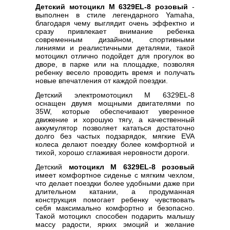
Детский мотоцикл M 6329EL-8 розовый
-
выполнен в стиле легендарного Yamaha,
благодаря чему выглядит очень эффектно и
сразу привлекает внимание ребенка
современным дизайном, спортивными
линиями и реалистичными деталями, такой
мотоцикл отлично подойдет для прогулок во
дворе, в парке или на площадке, позволяя
ребенку весело проводить время и получать
новые впечатления от каждой поездки.
Детский электромотоцикл M 6329EL-8
оснащен двумя мощными двигателями по
35W, которые обеспечивают уверенное
движение и хорошую тягу, а качественный
аккумулятор позволяет кататься достаточно
долго без частых подзарядок, мягкие EVA
колеса делают поездку более комфортной и
тихой, хорошо сглаживая неровности дороги.
Детский
мотоцикл M 6329EL-8 розовый
имеет комфортное сиденье с мягким чехлом,
что делает поездки более удобными даже при
длительном катании, а продуманная
конструкция помогает ребенку чувствовать
себя максимально комфортно и безопасно.
Такой мотоцикл способен подарить малышу
массу радости, ярких эмоций и желание