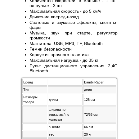
Количество скоростей: в машине - 1 шт.,
на пульте - 3 шт.
Максимальная скорость - до 5 км/ч
Движение вперед-назад
Световые и звуковые эффекты, светятся
фары
Музыка, звук при старте, регулятор
громкости
Магнитола: USB, MP3, TF, Bluetooth
Ремни безопасности
Корпус из прочного пластика
Максимальная нагрузка - до 35 кг
Пульт дистанционного управления 2,4G
Bluetooth
Бренд
Bambi Racer
Тип
джип
Размеры
длина
126 см
товара
ширина по
зеркалам/ по
72/63 см
колесам
высота
66 см
вес
20 кг