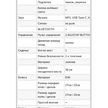
Подсветка
панель, решетка
Кнопка вкл/выкл
+
света
Звук
Музыка
MP3, USB Type-C, AUX
Сигнал
на руле
BLUETOOTH
+
Управление
Пульт управления
2,4G(STOP BUTTON)
Движение вперед/
кнопка
назад
Сиденье
Кол-во мест
1
Ремни безопасности
2-х точечные
Материал
экокожа
Ширина
39 см
посадочного места
Колеса
Материал
EVA
Размер передних
27см / 22см
колес / дисков
Размер задних
27см / 22см
колес / дисков
Простой монтаж
+