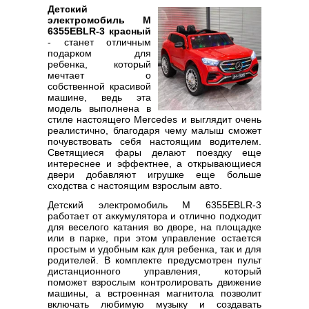
Детский
электромобиль M
6355EBLR-3 красный
- станет отличным
подарком для
ребенка, который
мечтает о
собственной красивой
машине, ведь эта
модель выполнена в
стиле настоящего Mercedes и выглядит очень
реалистично, благодаря чему малыш сможет
почувствовать себя настоящим водителем.
Светящиеся фары делают поездку еще
интереснее и эффектнее, а открывающиеся
двери добавляют игрушке еще больше
сходства с настоящим взрослым авто.
Детский электромобиль M 6355EBLR-3
работает от аккумулятора и отлично подходит
для веселого катания во дворе, на площадке
или в парке, при этом управление остается
простым и удобным как для ребенка, так и для
родителей. В комплекте предусмотрен пульт
дистанционного управления, который
поможет взрослым контролировать движение
машины, а встроенная магнитола позволит
включать любимую музыку и создавать