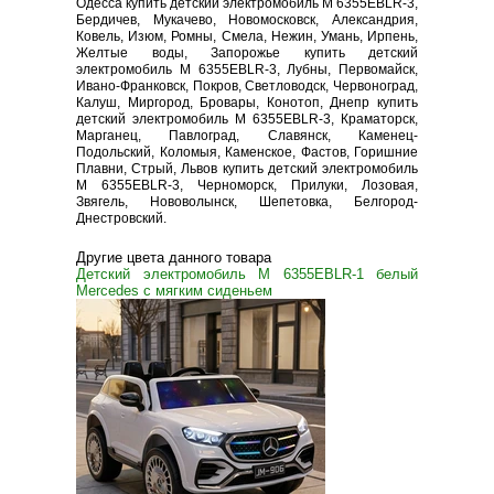
Одесса купить детский электромобиль M 6355EBLR-3,
Бердичев, Мукачево, Новомосковск, Александрия,
Ковель, Изюм, Ромны, Смела, Нежин, Умань, Ирпень,
Желтые воды, Запорожье купить детский
электромобиль M 6355EBLR-3, Лубны, Первомайск,
Ивано-Франковск, Покров, Светловодск, Червоноград,
Калуш, Миргород, Бровары, Конотоп, Днепр купить
детский электромобиль M 6355EBLR-3, Краматорск,
Марганец, Павлоград, Славянск, Каменец-
Подольский, Коломыя, Каменское, Фастов, Горишние
Плавни, Стрый, Львов купить детский электромобиль
M 6355EBLR-3, Черноморск, Прилуки, Лозовая,
Звягель, Нововолынск, Шепетовка, Белгород-
Днестровский.
Другие цвета данного товара
Детский электромобиль M 6355EBLR-1 белый
Mercedes с мягким сиденьем