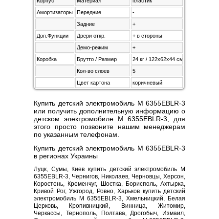
Корпус
Материал
пластик
Амортизаторы
Передние
-
Задние
+
Доп.Функции
Двери откр.
+ в стороны
Демо-режим
+
Коробка
Брутто / Размер
24 кг / 122х62х44 см
Кол-во слоев
5
Цвет картона
коричневый
Купить детский электромобиль M 6355EBLR-3
или получить дополнительную информацию о
детском электромобиле M 6355EBLR-3, для
этого просто позвоните нашим менеджерам
по указанным телефонам.
Купить детский электромобиль M 6355EBLR-3
в регионах Украины
Луцк, Сумы, Киев купить детский электромобиль M
6355EBLR-3, Чернигов, Николаев, Черновцы, Херсон,
Коростень, Кременчуг, Шостка, Борисполь, Ахтырка,
Кривой Рог, Ужгород, Ровно, Харьков купить детский
электромобиль M 6355EBLR-3, Хмельницкий, Белая
Церковь, Кропивницкий, Винница, Житомир,
Черкассы, Тернополь, Полтава, Дрогобыч, Измаил,