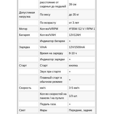
расстояние от
39 см
сиденья до педалей
Допустимая
По весу
до 35 кг
нагрузка
По возрасту
от 3 лет
Мотор
Кол-во/V/RPM
4*35W /12 V / RPM 18000
Батарея
Кол-во/V/AH
12V12AH
Индикатор батареи
+
Зарядка
V/mA
12V/1500mA
Время на зарядку
8-10 ч
Индикатор зарядки
+
Старт
Старт
кнопка
Звук при старте
+
Плавный старт в
+
обычном режиме
Скорость
км/ч
3-5 км/ч
Кол-во скоростей на
1/3 шт.
панели / на пульте
Педаль газа
+
Свет
Фары
Передние, задние