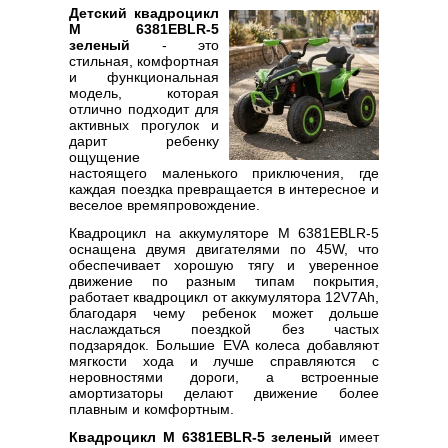
Детский квадроцикл
M 6381EBLR-5
зеленый
- это
стильная, комфортная
и функциональная
модель, которая
отлично подходит для
активных прогулок и
дарит ребенку
ощущение
настоящего маленького приключения, где
каждая поездка превращается в интересное и
веселое времяпровождение.
Квадроцикл на аккумуляторе M 6381EBLR-5
оснащена двумя двигателями по 45W, что
обеспечивает хорошую тягу и уверенное
движение по разным типам покрытия,
работает квадроцикл от аккумулятора 12V7Ah,
благодаря чему ребенок может дольше
наслаждаться поездкой без частых
подзарядок. Большие EVA колеса добавляют
мягкости хода и лучше справляются с
неровностями дороги, а встроенные
амортизаторы делают движение более
плавным и комфортным.
Квадроцикл M 6381EBLR-5 зеленый
имеет