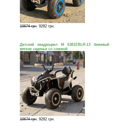
10674 грн
.
9282 грн
.
Детский квадроцикл M 6381EBLR-13 бежевый
мягкое сиденье со спинкой
10674 грн
.
9282 грн
.