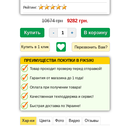
Рейтинг:
9282 грн.
10674 грн
-
+
Перезвонить Вам?
ПРЕИМУЩЕСТВА ПОКУПКИ В FIKSIKI
Товар проходит проверку перед отправкой!
Гарантия от магазина до 1 года!
Оплата при получении товара!
Качественная техподдержка и сервис!
Быстрая доставка по Украине!
Хар-ки
Цвета
Фото
Видео
Отзывы