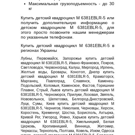
Максимальная грузоподъемность - до 30
кг
Купить детский квадроцикл M 6381EBLR-5 или
получить дополнительную информацию о
детском квадроцикле M 6381EBLR-5, для
этого просто позвоните нашим менеджерам
по указанным телефонам.
Купить детский квадроцикл M 6381EBLR-5 в
регионах Украины
Лубны, Первомайск, Запорожье купить детский
квадроцикл M 6381EBLR-5, Ивано-Франковск, Покров,
Светловодск, Червоноград, Калуш, Миргород, Ирпень,
Желтые воды, Бровары, Конотоп, Днепр купить
детский квадроцикл M 6381EBLR-5, Краматорск,
Марганец, Павлоград, Славянск, Каменец-
Подольский, Коломыя, Каменское, Фастов, Горишние
Плавни, Стрый, Львов купить детский квадроцикл M
6381EBLR-5, Черноморск, Прилуки, Лозовая, Звягель,
Нововолынск, Шепетовка, Белгород-Днестровский,
Луцк, Сумы, Киев купить детский квадроцикл M
6381EBLR-5, Чернигов, Николаев, Черновцы, Херсон,
Коростень, Кременчуг, Шостка, Борисполь, Ахтырка,
Кривой Рог, Ужгород, Ровно, Харьков купить детский
квадроцикл M 6381EBLR-5, Хмельницкий, Белая
Церковь, Кропивницкий, Винница, Житомир,
Черкассы, Тернополь, Полтава, Ковель, Изюм, Одесса