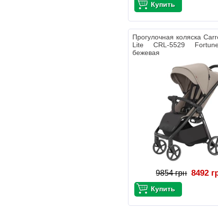
Прогулочная коляска Carre
Lite CRL-5529 Fortun
бежевая
8492 г
9854 грн