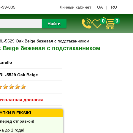
5-99-005
Личный кабинет
UA
|
RU
0
0
Найти
 CRL-5529 Oak Beige бежевая с подстаканником
ak Beige бежевая с подстаканником
arrello
RL-5529 Oak Beige
есплатная доставка
ПКИ В FIKSIKI
перед отправкой!
а до 1 года!