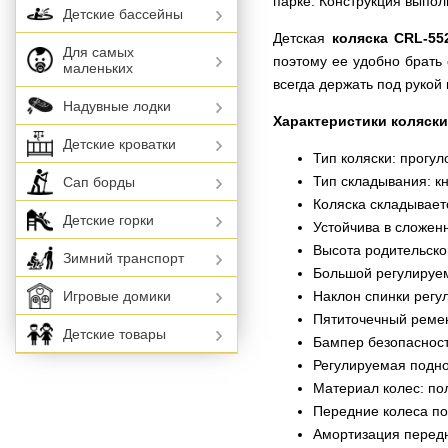
парке. Конструкция выпол
Детские бассейны
Детская
коляска CRL-55
Для самых
поэтому ее удобно брать 
маленьких
всегда держать под руко
Надувные лодки
Характеристики коляски
Детские кроватки
Тип коляски: прогул
Тип складывания: к
Сап борды
Коляска складывает
Детские горки
Устойчива в сложен
Высота родительской
Зимний транспорт
Большой регулируе
Наклон спинки регу
Игровые домики
Пятиточечный реме
Детские товары
Бампер безопаснос
Регулируемая подн
Материал колес: по
Передние колеса п
Амортизация передн