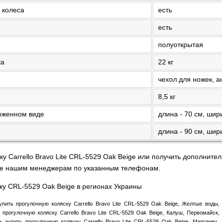
 колеса
есть
есть
полуоткрытая
ка
22 кг
чехол для ножек, а
8,5 кг
ложенном виде
длина - 70 см, шири
длина - 90 см, шири
ку Carrello Bravo Lite CRL-5529 Oak Beige или получить дополни
ите нашим менеджерам по указанным телефонам.
ку CRL-5529 Oak Beige в регионах Украины
упить прогулочную коляску Carrello Bravo Lite CRL-5529 Oak Beige, Желтые воды,
 прогулочную коляску Carrello Bravo Lite CRL-5529 Oak Beige, Калуш, Первомайск
ь купить прогулочную коляску Carrello Bravo Lite CRL-5529 Oak Beige, Марганец,