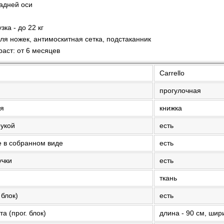
задней оси
ка - до 22 кг
ля ножек, антимоскитная сетка, подстаканник
аст: от 6 месяцев
Carrello
прогулочная
ия
книжка
рукой
есть
е в собранном виде
есть
учки
есть
ткань
 блок)
есть
а (прог. блок)
длина - 90 см, шири