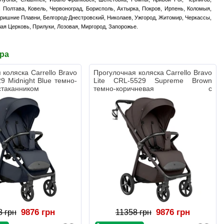
ы, Полтава, Ковель, Червоноград, Борисполь, Ахтырка, Покров, Ирпень, Коломыя,
Горишние Плавни, Белгород-Днестровский, Николаев, Ужгород, Житомир, Черкассы,
лая Церковь, Прилуки, Лозовая, Миргород, Запорожье.
ара
 коляска Carrello Bravo
Прогулочная коляска Carrello Bravo
29 Midnight Blue темно-
Lite CRL-5529 Supreme Brown
стаканником
темно-коричневая с
подстаканником
9876 грн
9876 грн
8 грн
11358 грн