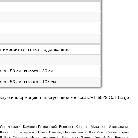
нтимоскитная сетка, подстаканник
на - 53 см, высота - 30 см
на - 53 см, высота - 107 см
тельную информацию о прогулочной коляске CRL-5529 Oak Beige,
 Светловодск, Каменец-Подольский, Бровары, Конотоп, Мукачево, Александрия,
, Коростень, Бердичев, Нежин, Измаил, Новомосковск, Дрогобыч, Смела, Стрый,
 Лубны, Славянск, Ивано-Франковск, Шепетовка, Ромны, Кривой Рог, Чернигов,