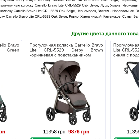
прогулочную коляску Carrello Bravo Lite CRL-5529 Oak Beige, Луцк, Умань, Черновц
коляску Carrello Bravo Lite CRL-5529 Oak Beige, Черноморск, Звягель, Нововолынск, 
ку Carrello Bravo Lite CRL-5529 Oak Beige, Ровно, Хмельницкий, Каменское, Сумы, Бе
Другие цвета данного тов
llo Bravo
Прогулочная коляска Carrello Bravo
Прогулочная
y Green
Lite CRL-5529 Derby Brown
Lite CRL-55
м
коричневая с подстаканником
синяя с под
грн
9876 грн
11358 грн
1135