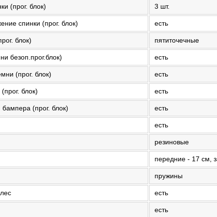
и (прог. блок)
3 шт.
ние спинки (прог. блок)
есть
рог. блок)
пятиточечные
ни безоп.прог.блок)
есть
мни (прог. блок)
есть
(прог. блок)
есть
бампера (прог. блок)
есть
есть
резиновые
передние - 17 см, 
пружины
олес
есть
есть