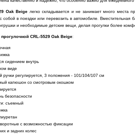
нена качественно и надежно, что особенно важно для ежедневного
29 Oak Beige
легко складывается и не занимает много места пр
с собой в поездки или перевозить в автомобиле. Вместительная б
й игрушки и необходимые детские вещи, делая прогулки более ком
 прогулочной CRL-5529 Oak Beige
:
очная
нижка
ся сидением внутрь
ном виде
 ручки регулируется, 3 положения - 101/104/107 см
мый капюшон со смотровым окошком
лируется
нь безопасности
ти: съемный
ожка
лиуретан
оворотные с возможностью фиксации
их и задних колес