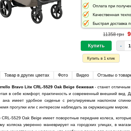
Оплата при получе
Качественная техпо
Быстрая доставка п
9
11358 грн
-
Товар в других цветах
Фото
Видео
Отзывы о товар
rello Bravo Lite CRL-5529 Oak Beige бежевая
- станет отличным
четая в себе комфорт, практичность и современный внешний вид. 
, ана имеет удобное сиденье с регулируемым наклоном спинк
ремя прогулки или с интересом наблюдать за окружающим миром.
ite CRL-5529 Oak Beige имеет поворотные передние колеса, котор
му коляска уверенно маневрирует на городских улицах, в магаз