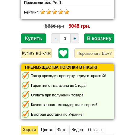
Производитель: Prof1
Рейтинг:
5048 грн.
5856 грн
-
+
Перезвонить Вам?
ПРЕИМУЩЕСТВА ПОКУПКИ В FIKSIKI
Товар проходит проверку перед отправкой!
Гарантия от магазина до 1 года!
Оплата при получении товара!
Качественная техподдержка и сервис!
Быстрая доставка по Украине!
Хар-ки
Цвета
Фото
Видео
Отзывы