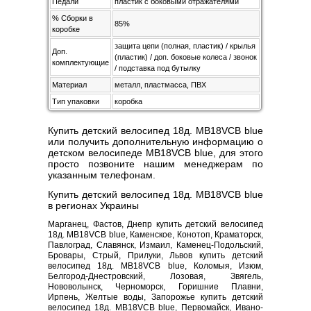
Педали
пластик с боковыми отражателями
% Сборки в
85%
коробке
защита цепи (полная, пластик) / крылья
Доп.
(пластик) / доп. боковые колеса / звонок
комплектующие
/ подставка под бутылку
Материал
металл, пластмасса, ПВХ
Тип упаковки
коробка
Купить детский велосипед 18д. MB18VCB blue
или получить дополнительную информацию о
детском велосипеде MB18VCB blue, для этого
просто позвоните нашим менеджерам по
указанным телефонам.
Купить детский велосипед 18д. MB18VCB blue
в регионах Украины
Марганец, Фастов, Днепр купить детский велосипед
18д. MB18VCB blue, Каменское, Конотоп, Краматорск,
Павлоград, Славянск, Измаил, Каменец-Подольский,
Бровары, Стрый, Прилуки, Львов купить детский
велосипед 18д. MB18VCB blue, Коломыя, Изюм,
Белгород-Днестровский, Лозовая, Звягель,
Нововолынск, Черноморск, Горишние Плавни,
Ирпень, Желтые воды, Запорожье купить детский
велосипед 18д. MB18VCB blue, Первомайск, Ивано-