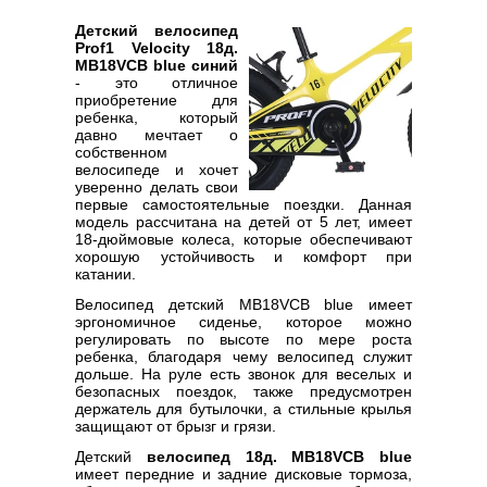
Детский велосипед
Prof1 Velocity 18д.
MB18VCB blue синий
- это отличное
приобретение для
ребенка, который
давно мечтает о
собственном
велосипеде и хочет
уверенно делать свои
первые самостоятельные поездки. Данная
модель рассчитана на детей от 5 лет, имеет
18-дюймовые колеса, которые обеспечивают
хорошую устойчивость и комфорт при
катании.
Велосипед детский MB18VCB blue имеет
эргономичное сиденье, которое можно
регулировать по высоте по мере роста
ребенка, благодаря чему велосипед служит
дольше. На руле есть звонок для веселых и
безопасных поездок, также предусмотрен
держатель для бутылочки, а стильные крылья
защищают от брызг и грязи.
Детский
велосипед 18д. MB18VCB blue
имеет передние и задние дисковые тормоза,