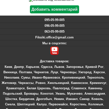
095-05-99-005
096-05-99-005
063-05-99-005
Fiksiki.office@gmail.com
Мы в соцсетях:
Доставка товаров:
Киев
,
Днепр
,
Харьков
,
Одесса
,
Львов
,
Запорожье
,
Кривой Рог
,
Винница
,
Полтава
,
Чернигов
,
Луцк
,
Черновцы
,
Ужгород
,
Херсон
,
Николаев
,
Сумы
,
Ивано-Франковск
,
Кропивницкий
,
Тернополь
,
Житомир
,
Черкассы
,
Ровно
,
Хмельницкий
,
Каменское
,
Кременчуг
,
Краматорск
,
Белая Церковь
,
Павлоград
,
Славянск
,
Каменец-
Подольский
,
Бровары
,
Конотоп
,
Умань
,
Мукачево
,
Александрия
,
Шостка
,
Бердичев
,
Дрогобыч
,
Нежин
,
Измаил
,
Самар
,
Ковель
,
Смела
,
Шептицкий
,
Калуш
,
Первомайск
,
Коростень
,
Коломыя
,