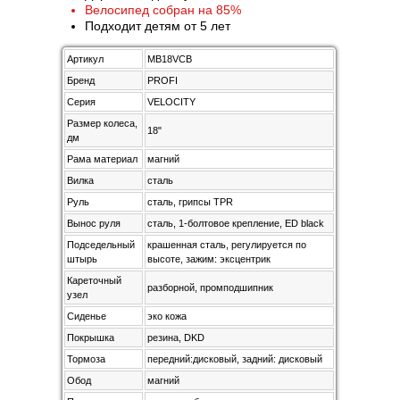
Велосипед собран на 85%
Подходит детям от 5 лет
Артикул
MB18VCB
Бренд
PROFI
Серия
VELOCITY
Размер колеса,
18"
дм
Рама материал
магний
Вилка
сталь
Руль
сталь, грипсы TPR
Вынос руля
сталь, 1-болтовое крепление, ED black
Подседельный
крашенная сталь, регулируется по
штырь
высоте, зажим: эксцентрик
Кареточный
разборной, промподшипник
узел
Сиденье
эко кожа
Покрышка
резина, DKD
Тормоза
передний:дисковый, задний: дисковый
Обод
магний