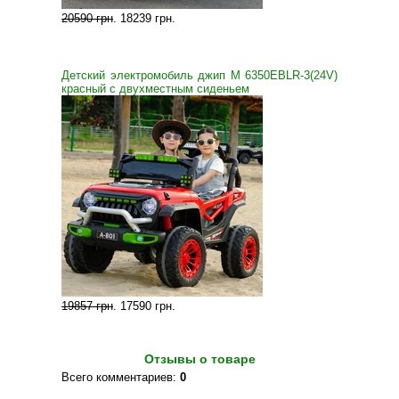
20590 грн
.
18239 грн
.
Детский электромобиль джип M 6350EBLR-3(24V)
красный с двухместным сиденьем
19857 грн
.
17590 грн
.
Отзывы о товаре
Всего комментариев
:
0