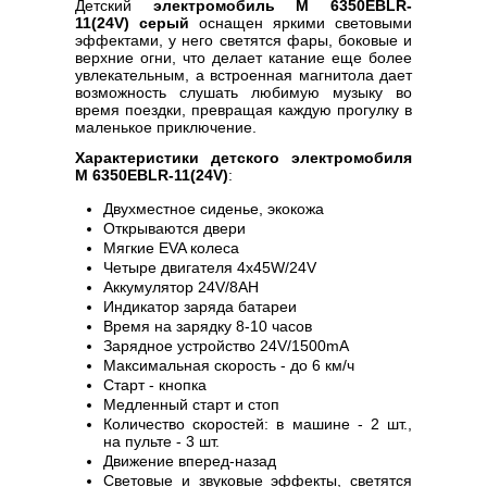
Детский
электромобиль M 6350EBLR-
11(24V) серый
оснащен яркими световыми
эффектами, у него светятся фары, боковые и
верхние огни, что делает катание еще более
увлекательным, а встроенная магнитола дает
возможность слушать любимую музыку во
время поездки, превращая каждую прогулку в
маленькое приключение.
Характеристики детского электромобиля
M 6350EBLR-11(24V)
:
Двухместное сиденье, экокожа
Открываются двери
Мягкие EVA колеса
Четыре двигателя 4х45W/24V
Аккумулятор 24V/8AH
Индикатор заряда батареи
Время на зарядку 8-10 часов
Зарядное устройство 24V/1500mA
Максимальная скорость - до 6 км/ч
Старт - кнопка
Медленный старт и стоп
Количество скоростей: в машине - 2 шт.,
на пульте - 3 шт.
Движение вперед-назад
Световые и звуковые эффекты, светятся