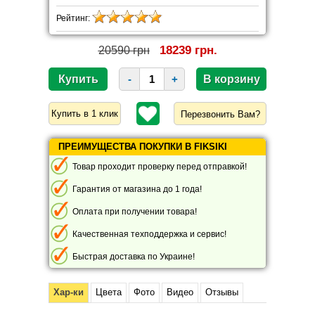
Рейтинг:
18239 грн.
20590 грн
-
+
Перезвонить Вам?
ПРЕИМУЩЕСТВА ПОКУПКИ В FIKSIKI
Товар проходит проверку перед отправкой!
Гарантия от магазина до 1 года!
Оплата при получении товара!
Качественная техподдержка и сервис!
Быстрая доставка по Украине!
Хар-ки
Цвета
Фото
Видео
Отзывы