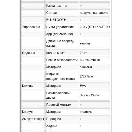
Карта памяти
+
Сигнал
на руле, на панеле
BLUETOOTH
+
Управление
Пульт управления
2,4G (STOP BUTTON)
App (приложение)
+
Движение вперед /
кнопка
назад
Сиденье
Кол-во мест
2 шт.
Ремни безопасности
3-х точечные
Материал
экокожа
Ширина
2*27,5см
посадочного места
Колеса
Материал
EVA
Размер колеса /
39 см / 24 см
диска
Простой монтаж
+
Корпус
Материал
пластик
Амортизаторы
Передние
+
Задние
+