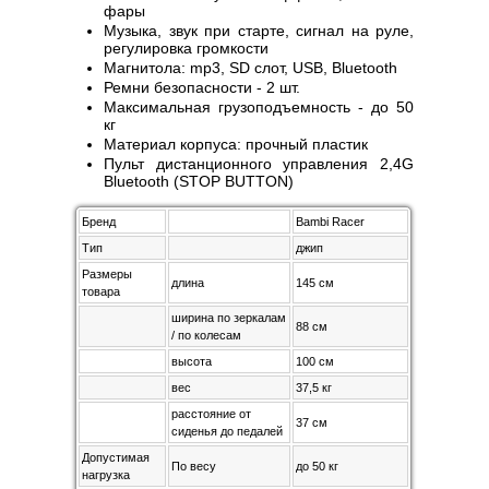
фары
Музыка, звук при старте, сигнал на руле,
регулировка громкости
Магнитола: mp3, SD слот, USB, Bluetooth
Ремни безопасности - 2 шт.
Максимальная грузоподъемность - до 50
кг
Материал корпуса: прочный пластик
Пульт дистанционного управления 2,4G
Bluetooth (STOP BUTTON)
Бренд
Bambi Racer
Тип
джип
Размеры
длина
145 см
товара
ширина по зеркалам
88 см
/ по колесам
высота
100 см
вес
37,5 кг
расстояние от
37 см
сиденья до педалей
Допустимая
По весу
до 50 кг
нагрузка