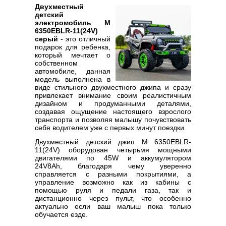
Двухместный
детский
электромобиль M
6350EBLR-11(24V)
серый
- это отличный
подарок для ребенка,
который мечтает о
собственном
автомобиле, данная
модель выполнена в
виде стильного двухместного джипа и сразу
привлекает внимание своим реалистичным
дизайном и продуманными деталями,
создавая ощущение настоящего взрослого
транспорта и позволяя малышу почувствовать
себя водителем уже с первых минут поездки.
Двухместный детский джип M 6350EBLR-
11(24V) оборудован четырьмя мощными
двигателями по 45W и аккумулятором
24V8Ah, благодаря чему уверенно
справляется с разными покрытиями, а
управление возможно как из кабины с
помощью руля и педали газа, так и
дистанционно через пульт, что особенно
актуально если ваш малыш пока только
обучается езде.