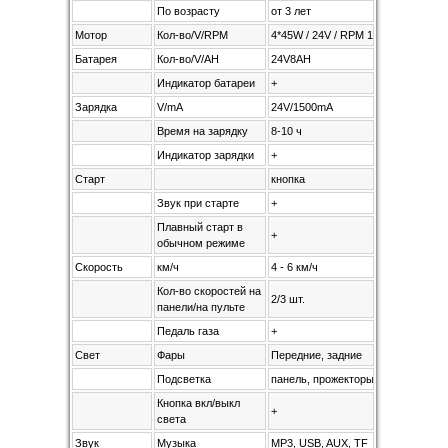
По возрасту
от 3 лет
Мотор
Кол-во/V/RPM
4*45W / 24V / RPM 10000
Батарея
Кол-во/V/AH
24V8AH
Индикатор батареи
+
Зарядка
V/mA
24V/1500mA
Время на зарядку
8-10 ч
Индикатор зарядки
+
Старт
кнопка
Звук при старте
+
Плавный старт в
+
обычном режиме
Скорость
км/ч
4 - 6 км/ч
Кол-во скоростей на
2/3 шт.
панели/на пульте
Педаль газа
+
Свет
Фары
Передние, задние
Подсветка
панель, прожекторы сверху
Кнопка вкл/выкл
+
света
Звук
Музыка
MP3, USB, AUX, TF