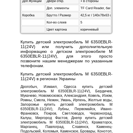
Доп.Функции
Двери откр.
+ в стороны
Доп. элементы
TF Card Reader, багажник
Коробка
Брутто / Размер
42,5 кг / 140х78х63 см
Кол-во слоев
5
Цвет картона
коричневый
Купить детский электромобиль M 6350EBLR-
11(24V) или получить дополнительную
информацию о детском электромобиле M
6350EBLR-11(24V), для этого просто
позвоните нашим менеджерам по указанным
телефонам.
Купить детский электромобиль M 6350EBLR-
11(24V) в регионах Украины
Дрогобыч, Измаил, Одесса купить детский
электромобиль M 6350EBLR-11(24V), Бердичев,
Мукачево, Новомосковск, Александрия, Ковель, Изюм,
Ромны, Смела, Нежин, Умань, Ирпень, Желтые воды,
Запорожье купить детский электромобиль M
6350EBLR-11(24V), Лубны, Первомайск, Ивано-
Франковск, Покров, Светловодск, Червоноград,
Калуш, Миргород Фастов, Днепр купить детский
электромобиль M 6350EBLR-11(24V), Краматорск,
Марганец, Павлоград, Славянск, Каменец-
Подольский, Коломыя, Каменское, Бровары, Конотоп,