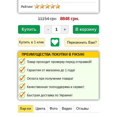
Рейтинг:
8848 грн.
11154 грн
-
+
Перезвонить Вам?
ПРЕИМУЩЕСТВА ПОКУПКИ В FIKSIKI
Товар проходит проверку перед отправкой!
Гарантия от магазина до 1 года!
Оплата при получении товара!
Качественная техподдержка и сервис!
Быстрая доставка по Украине!
Хар-ки
Цвета
Фото
Видео
Отзывы