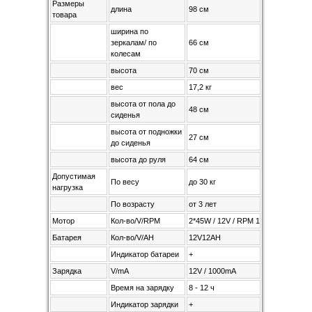
Размеры
длина
98 см
товара
ширина по
зеркалам/ по
66 см
колесам
высота
70 см
вес
17,2 кг
высота от пола до
48 см
сиденья
высота от подножки
27 cм
до сиденья
высота до руля
64 см
Допустимая
По весу
до 30 кг
нагрузка
По возрасту
от 3 лет
Мотор
Кол-во/V/RPM
2*45W / 12V / RPM 15000
Батарея
Кол-во/V/AH
12V12AH
Индикатор батареи
+
Зарядка
V/mA
12V / 1000mA
Время на зарядку
8 - 12 ч
Индикатор зарядки
+