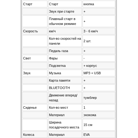
Старт
Старт
кнопка
Звук при старте
+
Плавный старт в
+
обычном режиме
Скорость
км/ч
3 - 6 км/ч
Кол-во скоростей на
2 шт.
панели
Педаль газа
+
Свет
Фары
-
Подсветка
+ корпус
Звук
Музыка
MP3 + USB
Карта памяти
+
BLUETOOTH
+
Движение вперед/
тумблер
назад
Сиденье
Кол-во мест
1
Материал
экокожа
Ширина
15 см
посадочного места
Колеса
Материал
EVA