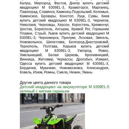
Калуш, Миргород, Фастов, Днепр купить детский
квадроцикл M 6309EL-3, Краматорск, Марганец,
Павлоград, Славянск, Каменец-Подольский, Коломыя,
Каменское, Бровары, Конотоп, Луцк, Сумы, Киев
купить детский квадроцикл M 6309EL-3, Чернигов,
Николаев, Черновцы, Херсон, Коростень, Кременчуг,
Шостка, Борисполь, Ахтырка, Кривой Рог, Горишние
Плавни, Стрый, Львов купить детский квадроцикл M
6309EL-3, Черноморск, Прилуки, Лозовая, Звягель,
Нововолынск, Шепетовка, Белгород-Днестровский,
Тернополь, Полтава, Харьков купить детский
квадроцикл M 6309EL-3, Ужгород, Ровно,
Хмельницкий, Белая Церковь, Кропивницкий,
Винница, Житомир, Черкассы, Дрогобыч, Измаил,
Одесса купить детский квадроцикл M 6309EL-3,
Бердичев, Мукачево, Новомосковск, Александрия,
Ковель, Изюм, Ромны, Смела, Нежин, Умань.
Другие цвета данного товара
Детский квадроцикл на аккумуляторе M 6309EL-5
зеленый с мягким сиденьем