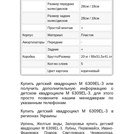
Размер передних
28см / 18см
колес/дисков
Размер задних
28см / 18см
колес/дисков
Простой монтаж
+
Корпус
Материал
Пластик
Амортизаторы
Передние
-
Задние
+
Коробка
Брутто/Размер
20 кг / 89х51,5х41 см
Кол-во слоев
5
Цвет картона
коричневый
Купить детский квадроцикл M 6309EL-3 или
получить дополнительную информацию о
детском квадроцикле M 6309EL-3, для этого
просто позвоните нашим менеджерам по
указанным телефонам.
Купить детский квадроцикл M 6309EL-3 в
регионах Украины
Ирпень, Желтые воды, Запорожье купить детский
квадроцикл M 6309EL-3, Лубны, Первомайск, Ивано-
Франковск, Покров, Светловодск, Червоноград,