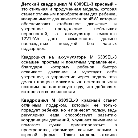
Детский квадроцикл M 6309EL-3 красный
-
это стильная и продуманная модель, которая
станет отличным приобретением для ребенка,
квадрик имеет два двигателя по 45W, которые
обеспечивают стабильное движение и
уверенное преодоление небольших
неровностей, а аккумулятор емкостью
12V12Ah дает возможность дольше
наслаждаться поездкой без частых
подзарядок.
Квадроцикл на аккумуляторе M 6309EL-3
оснащен простым и понятным управлением,
благодаря которому ребенок быстро
осваивает движение и чувствует себя
увереннее, а управление через педаль газа
делает процесс максимально естественным и
похожим на настоящую езду, что добавляет
интереса и вовлеченности.
Квадроцикл M 6309EL-3 красный
станет
отличным подарком, который не только
порадует ребенка, но и принесет пользу, ведь
регулярная езда способствует развитию
координации движений, улучшает внимание и
помогает лучше ориентироваться в
пространстве, формируя важные навыки в
игровой форме. Такая модель отлично