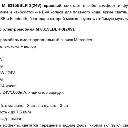
 M 6315EBLR-3(24V) красный
сочетает в себе комфорт и фун
гкие и износостойкие EVA колеса для плавного хода, яркие све
SB и Bluetooth, благодаря которой можно слушать любимую музыку
о электромобиля M 6315EBLR-3(24V)
:
тромобиль имеет оригинальный значок Mercedes
е, экокожа + велюр
A
ры
0W / 24V
0AH
-14 часов
о 24V/1000mA, индикатор зарядки
: в машине - 2 шт., на пульте - 3 шт.
ть - до 7,5 км/ч
зад - рычаг
 эффекты, светятся передние и задние фары, кнопка вкл./выкл. св