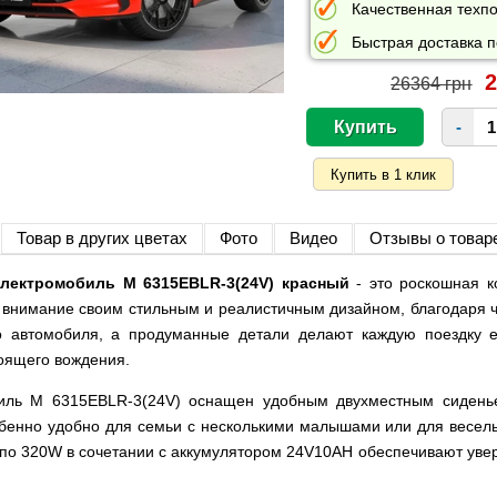
Качественная техпо
Быстрая доставка п
2
26364 грн
-
Товар в других цветах
Фото
Видео
Отзывы о товар
лектромобиль M 6315EBLR-3(24V) красный
- это роскошная к
т внимание своим стильным и реалистичным дизайном, благодаря ч
о автомобиля, а продуманные детали делают каждую поездку 
оящего вождения.
иль M 6315EBLR-3(24V) оснащен удобным двухместным сиденье
собенно удобно для семьи с несколькими малышами или для веселы
по 320W в сочетании с аккумулятором 24V10AH обеспечивают уве