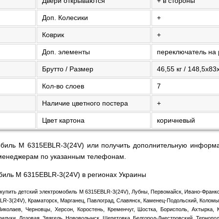
Двери открываются
+ в стороны
Доп. Колесики
+
Коврик
+
Доп. элементы
переключатель на 
Брутто / Размер
46,55 кг / 148,5х83
Кол-во слоев
7
Наличие цветного постера
+
Цвет картона
коричневый
обиль M 6315EBLR-3(24V) или получить дополнительную информа
 менеджерам по указанным телефонам.
обиль M 6315EBLR-3(24V) в регионах Украины
купить детский электромобиль M 6315EBLR-3(24V), Лубны, Первомайск, Ивано-Франко
R-3(24V), Краматорск, Марганец, Павлоград, Славянск, Каменец-Подольский, Коломыя
Николаев, Черновцы, Херсон, Коростень, Кременчуг, Шостка, Борисполь, Ахтырка,
илуки, Лозовая, Звягель, Нововолынск, Шепетовка, Белгород-Днестровский, Тернопол