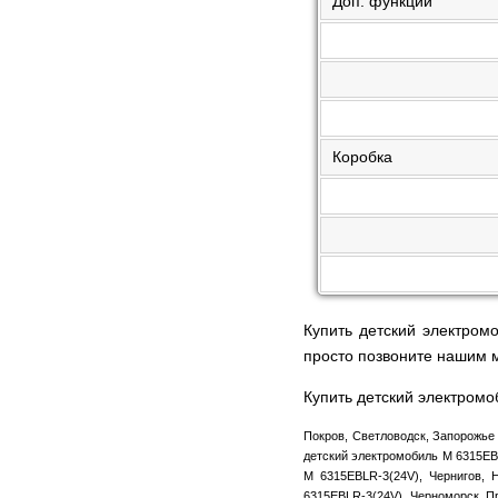
Доп. функции
Коробка
Купить детский электром
просто позвоните нашим
Купить детский электром
Покров, Светловодск, Запорожье 
детский электромобиль M 6315EBL
M 6315EBLR-3(24V), Чернигов, 
6315EBLR-3(24V), Черноморск, Пр