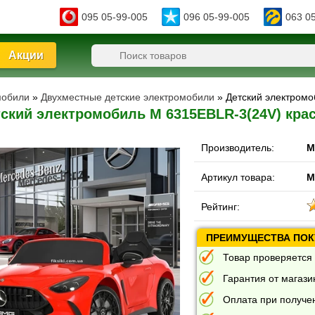
095 05-99-005
096 05-99-005
063 0
Акции
мобили
»
Двухместные детские электромобили
» Детский электром
ский электромобиль M 6315EBLR-3(24V) кр
Производитель:
M
Артикул товара:
M
Рейтинг:
ПРЕИМУЩЕСТВА ПОКУ
Товар проверяется 
Гарантия от магазин
Оплата при получе