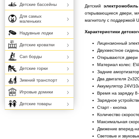
Детские бассейны
Детский
электромобиль
открывающиеся двери, мя
Для самых
магнитолу с поддержкой U
маленьких
Характеристики детског
Надувные лодки
Лицензионный элек
Детские кроватки
Двухместное сидень
Сап борды
Открываются двери
Материал колес: EV
Детские горки
Задние амортизато
Два двигателя 2х32
Зимний транспорт
Аккумулятор 24V/1
Игровые домики
Время на зарядку 8
Зарядное устройств
Детские товары
Старт - кнопка
Количество скоростей
Максимальная скорос
Движение вперед-на
Световые и звуковые