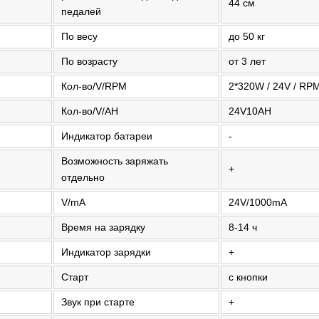
44 см
педалей
По весу
до 50 кг
По возрасту
от 3 лет
Кол-во/V/RPM
2*320W / 24V / RP
Кол-во/V/AH
24V10AH
Индикатор батареи
-
Возможность заряжать
+
отдельно
V/mA
24V/1000mA
Время на зарядку
8-14 ч
Индикатор зарядки
+
Старт
с кнопки
Звук при старте
+