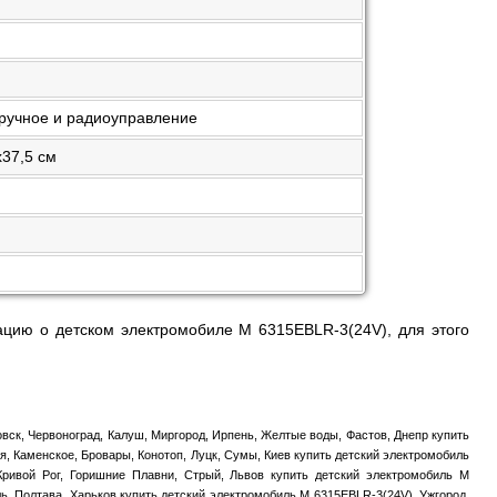
ручное и радиоуправление
х37,5 см
цию о детском электромобиле M 6315EBLR-3(24V), для этого
вск, Червоноград, Калуш, Миргород, Ирпень, Желтые воды, Фастов, Днепр купить
, Каменское, Бровары, Конотоп, Луцк, Сумы, Киев купить детский электромобиль
 Кривой Рог, Горишние Плавни, Стрый, Львов купить детский электромобиль M
ь, Полтава, Харьков купить детский электромобиль M 6315EBLR-3(24V), Ужгород,