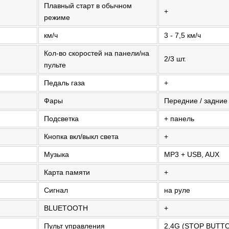
Плавный старт в обычном
+
режиме
км/ч
3 - 7,5 км/ч
Кол-во скоростей на панели/на
2/3 шт.
пульте
Педаль газа
+
Фары
Передние / задние
Подсветка
+ панель
Кнопка вкл/выкл света
+
Музыка
MP3 + USB, AUX
Карта памяти
+
Сигнал
на руле
BLUETOOTH
+
Пульт управления
2,4G (STOP BUTT