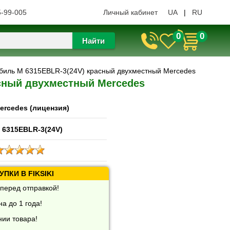
5-99-005
Личный кабинет
UA
|
RU
0
0
Найти
обиль M 6315EBLR-3(24V) красный двухместный Mercedes
асный двухместный Mercedes
ercedes (лицензия)
 6315EBLR-3(24V)
ПКИ В FIKSIKI
перед отправкой!
а до 1 года!
нии товара!