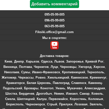
095-05-99-005
096-05-99-005
063-05-99-005
Fiksiki.office@gmail.com
Мы в соцсетях:
Доставка товаров:
Киев
,
Днепр
,
Харьков
,
Одесса
,
Львов
,
Запорожье
,
Кривой Рог
,
Винница
,
Полтава
,
Чернигов
,
Луцк
,
Черновцы
,
Ужгород
,
Херсон
,
Николаев
,
Сумы
,
Ивано-Франковск
,
Кропивницкий
,
Тернополь
,
Житомир
,
Черкассы
,
Ровно
,
Хмельницкий
,
Каменское
,
Кременчуг
,
Краматорск
,
Белая Церковь
,
Павлоград
,
Славянск
,
Каменец-
Подольский
,
Бровары
,
Конотоп
,
Умань
,
Мукачево
,
Александрия
,
Шостка
,
Бердичев
,
Дрогобыч
,
Нежин
,
Измаил
,
Самар
,
Ковель
,
Смела
,
Шептицкий
,
Калуш
,
Первомайск
,
Коростень
,
Коломыя
,
Борисполь
,
Черноморск
,
Стрый
,
Прилуки
,
Лозовая
,
Звягель
,