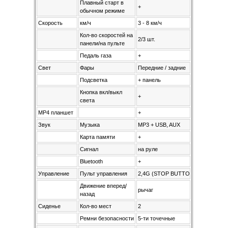
Плавный старт в
+
обычном режиме
Скорость
км/ч
3 - 8 км/ч
Кол-во скоростей на
2/3 шт.
панели/на пульте
Педаль газа
+
Свет
Фары
Передние / задние
Подсветка
+ панель
Кнопка вкл/выкл
+
света
MP4 планшет
+
Звук
Музыка
MP3 + USB, AUX
Карта памяти
+
Сигнал
на руле
Bluetooth
+
Управление
Пульт управления
2,4G (STOP BUTTON)
Движение вперед/
рычаг
назад
Сиденье
Кол-во мест
2
Ремни безопасности
5-ти точечные