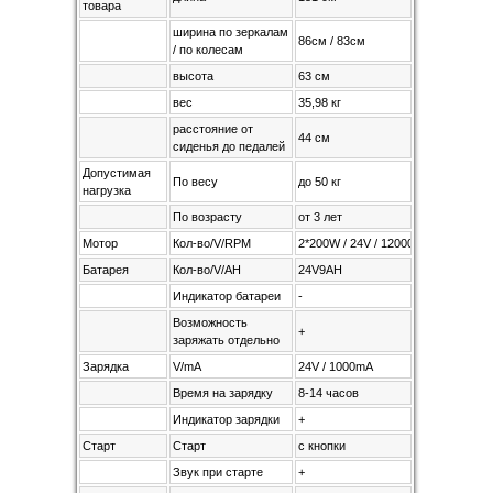
товара
ширина по зеркалам
86см / 83см
/ по колесам
высота
63 см
вес
35,98 кг
расстояние от
44 см
сиденья до педалей
Допустимая
По весу
до 50 кг
нагрузка
По возрасту
от 3 лет
Мотор
Кол-во/V/RPM
2*200W / 24V / 12000RPM
Батарея
Кол-во/V/AH
24V9AH
Индикатор батареи
-
Возможность
+
заряжать отдельно
Зарядка
V/mA
24V / 1000mA
Время на зарядку
8-14 часов
Индикатор зарядки
+
Старт
Старт
с кнопки
Звук при старте
+