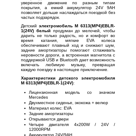
уверенное движение по разным типам
покрытия, а емкий аккумулятор 24V 9AH
позволяет дольше наслаждаться поездкой без
частых подзарядок.
Детский
электромобиль M 6313(MP4)EBLR-
1(24V) белый
продуман до мелочей, чтобы
дарить не только радость, но и комфорт во
время катания, мягкие EVA колеса
обеспечивают плавный ход и снижают шум,
задние амортизаторы помогают сглаживать
неровности дороги, а встроенная магнитола с
поддержкой USB и Bluetooth дает возможность
включать любимую музыку, превращая
каждую поездку в настоящее приключение.
Характеристики детского электромобиля
M 6313(MP4)EBLR-1(24V)
:
Лицензионная модель со значком
Mercedes
Двухместное сиденье, экокожа + велюр
Материал колес: EVA
Задние амортизаторы
Открываются двери
Четыре двигателя 4х200W / 24V /
12000RPM
Аккумулятор 24V/9AH