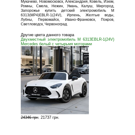
Мукачево, Новомосковск, Александрия, Ковель, Изюм,
Ромны, Смела, Нежин, Умань, Калуш, Миргород,
Запорожье купить детский электромобиль M
6313(MP4)EBLR-1(24V), Ирпень, Желтые воды,
Лубны, Первомайск, Ивано-Франковск, Покров,
Светловодск, Червоноград.
Другие цвета данного товара
Двухместный электромобиль M 6313EBLR-1(24V)
Mercedes белый с четырьмя моторами
24346 грн
.
21737 грн
.