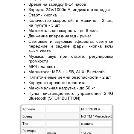
Время на зарядку 8-14 часов
Зарядка 24V/1000mA, индикатор зарядки
Старт - кнопка
Количество скоростей: в машине - 2 шт.,
на пульте - 3 шт.
Максимальная скорость - до 8 км/ч
Движение вперед-назад - рычаг
Световые и звуковые эффекты, светятся
передние и задние фары, кнопка вкл./
выкл. света
Музыка, звук при старте, регулировка
громкости
MP4 планшет
Магнитола: MP3 + USB, AUX, Bluetooth
Пятиточечные ремни безопасности - 2 шт.
Корпус из прочного пластика
Максимальная нагрузка - до 50 кг
Пульт дистанционного управления 2,4G
Bluetooth (STOP BUTTON)
Артикул
M 6313EBLR
Бренд
NO TM / Mercedes-Benz
Тип
машина
Размеры
длина
151 см