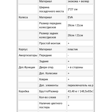
Материал
экокожа + велюр
Ширина
2*27 см
посадочного места
Колеса
Материал
EVA
Размер передних
26см / 21см
колес/дисков
Размер задних
26см / 21см
колес/дисков
Простой монтаж
+
Корпус
Материал
пластик
Амортизаторы
Передние
-
Задние
+
Доп.Функции
Двери откр.
+ в стороны
Доп. Колесики
+
Коврик
+
Доп. элементы
переключатель на ручное и радио
Коробка
Брутто/Размер
43,48 кг / 148,5х83х37,5 см
Кол-во слоев
7
Наличие цветного
+
постера