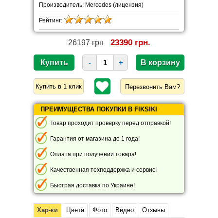
Производитель: Mercedes (лицензия)
Рейтинг:
23390 грн.
26197 грн
-
+
Перезвонить Вам?
ПРЕИМУЩЕСТВА ПОКУПКИ В FIKSIKI
Товар проходит проверку перед отправкой!
Гарантия от магазина до 1 года!
Оплата при получении товара!
Качественная техподдержка и сервис!
Быстрая доставка по Украине!
Хар-ки
Цвета
Фото
Видео
Отзывы