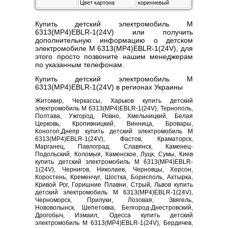
Цвет картона
коричневый
Купить детский электромобиль M
6313(MP4)EBLR-1(24V) или получить
дополнительную информацию о детском
электромобиле M 6313(MP4)EBLR-1(24V), для
этого просто позвоните нашим менеджерам
по указанным телефонам.
Купить детский электромобиль M
6313(MP4)EBLR-1(24V) в регионах Украины
Житомир, Черкассы, Харьков купить детский
электромобиль M 6313(MP4)EBLR-1(24V), Тернополь,
Полтава, Ужгород, Ровно, Хмельницкий, Белая
Церковь, Кропивницкий, Винница, Бровары,
Конотоп,Днепр купить детский электромобиль M
6313(MP4)EBLR-1(24V), Фастов, Краматорск,
Марганец, Павлоград, Славянск, Каменец-
Подольский, Коломыя, Каменское, Луцк, Сумы, Киев
купить детский электромобиль M 6313(MP4)EBLR-
1(24V), Чернигов, Николаев, Черновцы, Херсон,
Коростень, Кременчуг, Шостка, Борисполь, Ахтырка,
Кривой Рог, Горишние Плавни, Стрый, Львов купить
детский электромобиль M 6313(MP4)EBLR-1(24V),
Черноморск, Прилуки, Лозовая, Звягель,
Нововолынск, Шепетовка, Белгород-Днестровский,
Дрогобыч, Измаил, Одесса купить детский
электромобиль M 6313(MP4)EBLR-1(24V), Бердичев,