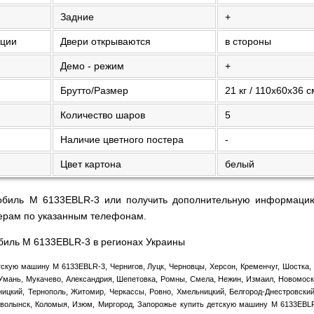
Задние
+
кции
Двери открываются
в стороны
Демо - режим
+
Брутто/Размер
21 кг / 110х60х36 с
Количество шаров
5
Наличие цветного постера
-
Цвет картона
белый
мобиль M 6133EBLR-3 или получить дополнительную информацию
ерам по указанным телефонам.
обиль M 6133EBLR-3 в регионах Украины
скую машину M 6133EBLR-3, Чернигов, Луцк, Черновцы, Херсон, Кременчуг, Шостка, 
мань, Мукачево, Александрия, Шепетовка, Ромны, Смела, Нежин, Измаил, Новомоско
ницкий, Тернополь, Житомир, Черкассы, Ровно, Хмельницкий, Белгород-Днестровск
оволынск, Коломыя, Изюм, Миргород, Запорожье купить детскую машину M 6133EBLR