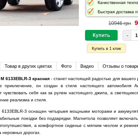
Качественная техпо
Быстрая доставка п
9
10946 грн
-
Товар в других цветах
Фото
Видео
Отзывы о товар
 M 6133EBLR-3 красная
- станет настоящей радостью для вашего
ое приключение, он создан в стиле настоящего автомобиля Au
т чувствовать себя как за рулем настоящего джипа, а светящие
ние реализма и стиля.
M 6133EBLR-3 оснащен четырьмя мощными моторами и аккумулят
табильные поездки без подзарядки. Магнитола позволяет включат
топутешествия, а комфортное сиденье с мягким чехлом и ремнем
а неровных дорогах.