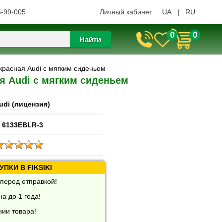
5-99-005
Личный кабинет
UA
|
RU
0
0
Найти
красная Audi с мягким сиденьем
я Audi с мягким сиденьем
udi (лицензия)
 6133EBLR-3
ПКИ В FIKSIKI
перед отправкой!
а до 1 года!
нии товара!