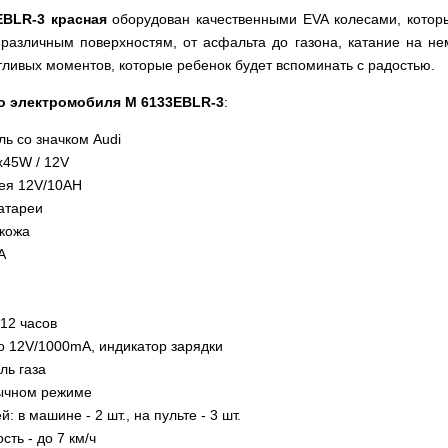
BLR-3 красная
оборудован качественными EVA колесами, котор
различным поверхностям, от асфальта до газона, катание на не
тливых моментов, которые ребенок будет вспоминать с радостью.
го электромобиля M 6133EBLR-3
:
ь со значком Audi
х45W / 12V
рея 12V/10AH
атареи
окожа
A
-12 часов
о 12V/1000mA, индикатор зарядки
ль газа
бычном режиме
: в машине - 2 шт., на пульте - 3 шт.
ть - до 7 км/ч