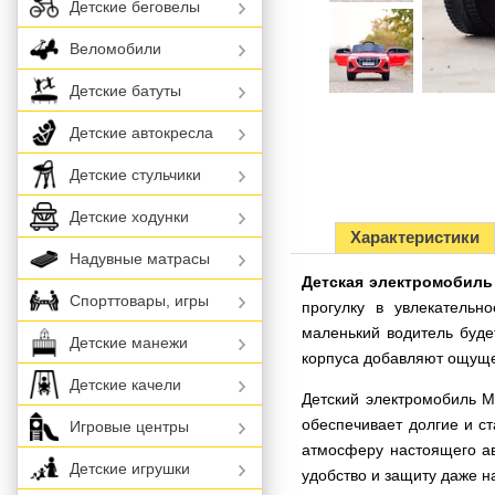
Детские беговелы
Веломобили
Детские батуты
Детские автокресла
Детские стульчики
Детские ходунки
Характеристики
Надувные матрасы
Детская электромобиль
Спорттовары, игры
прогулку в увлекательн
маленький водитель буде
Детские манежи
корпуса добавляют ощуще
Детские качели
Детский электромобиль 
обеспечивает долгие и с
Игровые центры
атмосферу настоящего ав
Детские игрушки
удобство и защиту даже н