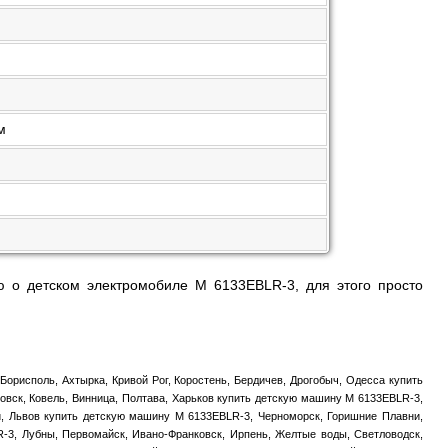
м
 о детском электромобиле M 6133EBLR-3, для этого просто
Борисполь, Ахтырка, Кривой Рог, Коростень, Бердичев, Дрогобыч, Одесса купить
вск, Ковель, Винница, Полтава, Харьков купить детскую машину M 6133EBLR-3,
ий, Львов купить детскую машину M 6133EBLR-3, Черноморск, Горишние Плавни,
-3, Лубны, Первомайск, Ивано-Франковск, Ирпень, Желтые воды, Светловодск,