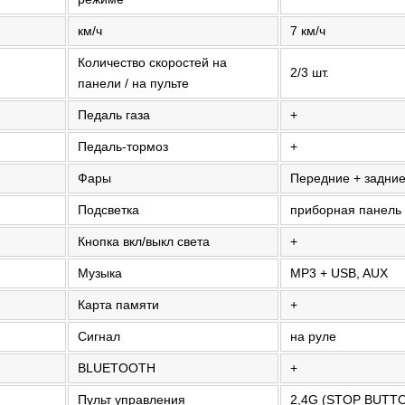
км/ч
7 км/ч
Количество скоростей на
2/3 шт.
панели / на пульте
Педаль газа
+
Педаль-тормоз
+
Фары
Передние + задни
Подсветка
приборная панель
Кнопка вкл/выкл света
+
Музыка
MP3 + USB, AUX
Карта памяти
+
Сигнал
на руле
BLUETOOTH
+
Пульт управления
2,4G (STOP BUTT