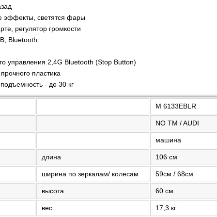
азад
е эффекты, светятся фары
арте, регулятор громкости
, Bluetooth
и
о управления 2,4G Bluetooth (Stop Button)
 прочного пластика
подъемность - до 30 кг
М 6133EBLR
NO TM / AUDI
машина
длина
106 см
ширина по зеркалам/ колесам
59см / 68см
высота
60 см
вес
17,3 кг