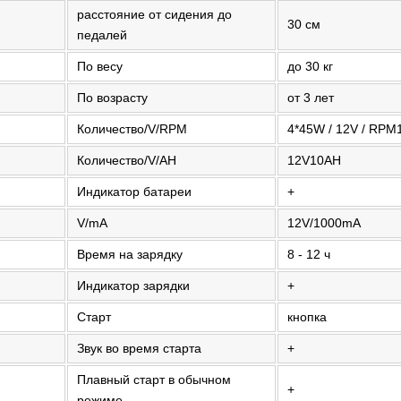
расстояние от сидения до
30 см
педалей
По весу
до 30 кг
По возрасту
от 3 лет
Количество/V/RPM
4*45W / 12V / RPM
Количество/V/AH
12V10AH
Индикатор батареи
+
V/mA
12V/1000mA
Время на зарядку
8 - 12 ч
Индикатор зарядки
+
Старт
кнопка
Звук во время старта
+
Плавный старт в обычном
+
режиме