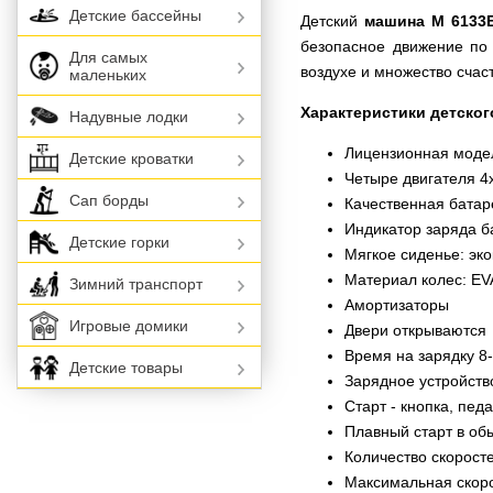
Детские бассейны
Детский
машина M 6133E
безопасное движение по 
Для самых
воздухе и множество счас
маленьких
Характеристики детско
Надувные лодки
Лицензионная модел
Детские кроватки
Четыре двигателя 4
Сап борды
Качественная бата
Индикатор заряда б
Детские горки
Мягкое сиденье: эк
Материал колес: EV
Зимний транспорт
Амортизаторы
Игровые домики
Двери открываются
Время на зарядку 8
Детские товары
Зарядное устройств
Старт - кнопка, педа
Плавный старт в о
Количество скоростей
Максимальная скорос